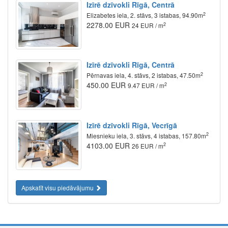
Izīrē dzīvokli Rīgā, Centrā
2
Elizabetes iela, 2. stāvs, 3 istabas, 94.90m
2278.00 EUR
2
24 EUR / m
Izīrē dzīvokli Rīgā, Centrā
2
Pērnavas iela, 4. stāvs, 2 istabas, 47.50m
450.00 EUR
2
9.47 EUR / m
Izīrē dzīvokli Rīgā, Vecrīgā
2
Miesnieku iela, 3. stāvs, 4 istabas, 157.80m
4103.00 EUR
2
26 EUR / m
Apskatīt visu piedāvājumu