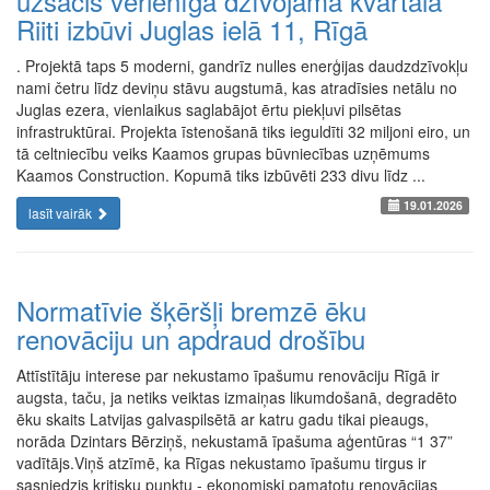
uzsācis vērienīga dzīvojamā kvartāla
Riiti izbūvi Juglas ielā 11, Rīgā
. Projektā taps 5 moderni, gandrīz nulles enerģijas daudzdzīvokļu
nami četru līdz deviņu stāvu augstumā, kas atradīsies netālu no
Juglas ezera, vienlaikus saglabājot ērtu piekļuvi pilsētas
infrastruktūrai. Projekta īstenošanā tiks ieguldīti 32 miljoni eiro, un
tā celtniecību veiks Kaamos grupas būvniecības uzņēmums
Kaamos Construction. Kopumā tiks izbūvēti 233 divu līdz ...
19.01.2026
lasīt vairāk
Normatīvie šķēršļi bremzē ēku
renovāciju un apdraud drošību
Attīstītāju interese par nekustamo īpašumu renovāciju Rīgā ir
augsta, taču, ja netiks veiktas izmaiņas likumdošanā, degradēto
ēku skaits Latvijas galvaspilsētā ar katru gadu tikai pieaugs,
norāda Dzintars Bērziņš, nekustamā īpašuma aģentūras “1 37”
vadītājs.Viņš atzīmē, ka Rīgas nekustamo īpašumu tirgus ir
sasniedzis kritisku punktu - ekonomiski pamatotu renovācijas