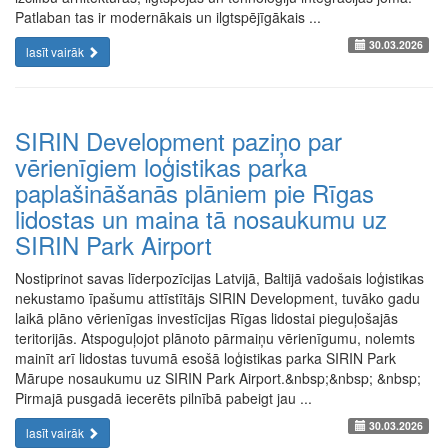
Patlaban tas ir modernākais un ilgtspējīgākais ...
30.03.2026
lasīt vairāk
SIRIN Development paziņo par
vērienīgiem loģistikas parka
paplašināšanās plāniem pie Rīgas
lidostas un maina tā nosaukumu uz
SIRIN Park Airport
Nostiprinot savas līderpozīcijas Latvijā, Baltijā vadošais loģistikas
nekustamo īpašumu attīstītājs SIRIN Development, tuvāko gadu
laikā plāno vērienīgas investīcijas Rīgas lidostai pieguļošajās
teritorijās. Atspoguļojot plānoto pārmaiņu vērienīgumu, nolemts
mainīt arī lidostas tuvumā esošā loģistikas parka SIRIN Park
Mārupe nosaukumu uz SIRIN Park Airport.&nbsp;&nbsp; &nbsp;
Pirmajā pusgadā iecerēts pilnībā pabeigt jau ...
30.03.2026
lasīt vairāk