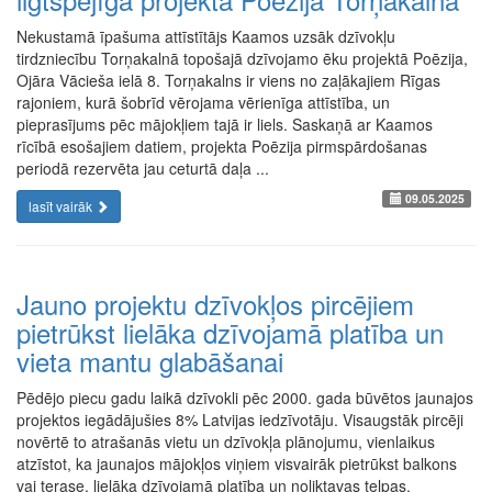
Nekustamā īpašuma attīstītājs Kaamos uzsāk dzīvokļu
tirdzniecību Torņakalnā topošajā dzīvojamo ēku projektā Poēzija,
Ojāra Vācieša ielā 8. Torņakalns ir viens no zaļākajiem Rīgas
rajoniem, kurā šobrīd vērojama vērienīga attīstība, un
pieprasījums pēc mājokļiem tajā ir liels. Saskaņā ar Kaamos
rīcībā esošajiem datiem, projekta Poēzija pirmspārdošanas
periodā rezervēta jau ceturtā daļa ...
09.05.2025
lasīt vairāk
Jauno projektu dzīvokļos pircējiem
pietrūkst lielāka dzīvojamā platība un
vieta mantu glabāšanai
Pēdējo piecu gadu laikā dzīvokli pēc 2000. gada būvētos jaunajos
projektos iegādājušies 8% Latvijas iedzīvotāju. Visaugstāk pircēji
novērtē to atrašanās vietu un dzīvokļa plānojumu, vienlaikus
atzīstot, ka jaunajos mājokļos viņiem visvairāk pietrūkst balkons
vai terase, lielāka dzīvojamā platība un noliktavas telpas.