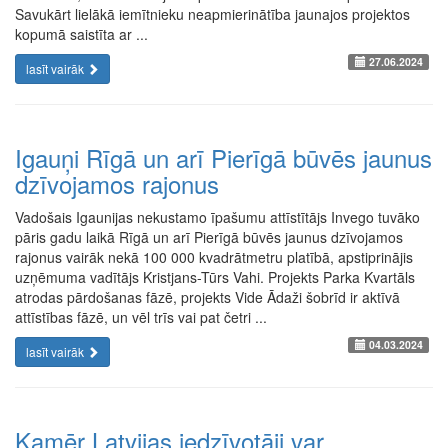
Savukārt lielākā iemītnieku neapmierinātība jaunajos projektos
kopumā saistīta ar ...
27.06.2024
lasīt vairāk
Igauņi Rīgā un arī Pierīgā būvēs jaunus
dzīvojamos rajonus
Vadošais Igaunijas nekustamo īpašumu attīstītājs Invego tuvāko
pāris gadu laikā Rīgā un arī Pierīgā būvēs jaunus dzīvojamos
rajonus vairāk nekā 100 000 kvadrātmetru platībā, apstiprinājis
uzņēmuma vadītājs Kristjans-Tūrs Vahi. Projekts Parka Kvartāls
atrodas pārdošanas fāzē, projekts Vide Ādaži šobrīd ir aktīvā
attīstības fāzē, un vēl trīs vai pat četri ...
04.03.2024
lasīt vairāk
Kamēr Latvijas iedzīvotāji var