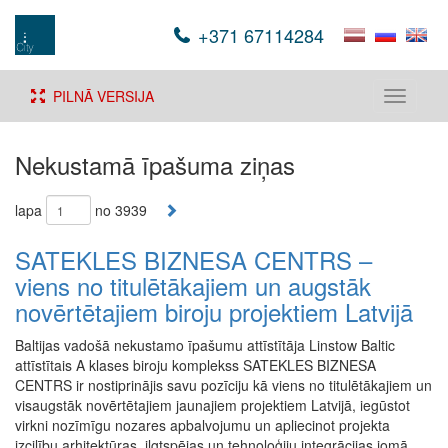
+371 67114284
PILNĀ VERSIJA
Toggle
navigati
Nekustamā īpašuma ziņas
lapa
no 3939
SATEKLES BIZNESA CENTRS –
viens no titulētākajiem un augstāk
novērtētajiem biroju projektiem Latvijā
Baltijas vadošā nekustamo īpašumu attīstītāja Linstow Baltic
attīstītais A klases biroju komplekss SATEKLES BIZNESA
CENTRS ir nostiprinājis savu pozīciju kā viens no titulētākajiem un
visaugstāk novērtētajiem jaunajiem projektiem Latvijā, iegūstot
virkni nozīmīgu nozares apbalvojumu un apliecinot projekta
izcilību arhitektūras, ilgtspējas un tehnoloģiju integrācijas jomā.