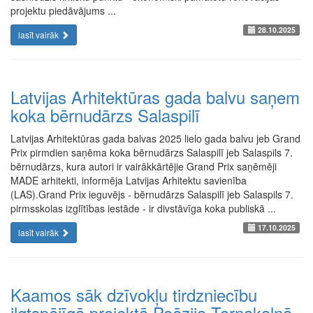
projektu piedāvājums ...
28.10.2025
lasīt vairāk
Latvijas Arhitektūras gada balvu saņem
koka bērnudārzs Salaspilī
Latvijas Arhitektūras gada balvas 2025 lielo gada balvu jeb Grand
Prix pirmdien saņēma koka bērnudārzs Salaspilī jeb Salaspils 7.
bērnudārzs, kura autori ir vairākkārtējie Grand Prix saņēmēji
MADE arhitekti, informēja Latvijas Arhitektu savienība
(LAS).Grand Prix ieguvējs - bērnudārzs Salaspilī jeb Salaspils 7.
pirmsskolas izglītības iestāde - ir divstāvīga koka publiskā ...
17.10.2025
lasīt vairāk
Kaamos sāk dzīvokļu tirdzniecību
ilgtspējīgā projektā Poēzija Torņakalnā