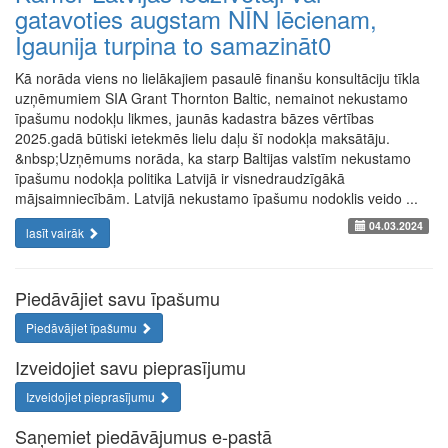
gatavoties augstam NĪN lēcienam,
Igaunija turpina to samazināt0
Kā norāda viens no lielākajiem pasaulē finanšu konsultāciju tīkla
uzņēmumiem SIA Grant Thornton Baltic, nemainot nekustamo
īpašumu nodokļu likmes, jaunās kadastra bāzes vērtības
2025.gadā būtiski ietekmēs lielu daļu šī nodokļa maksātāju.
&nbsp;Uzņēmums norāda, ka starp Baltijas valstīm nekustamo
īpašumu nodokļa politika Latvijā ir visnedraudzīgākā
mājsaimniecībām. Latvijā nekustamo īpašumu nodoklis veido ...
04.03.2024
lasīt vairāk
Piedāvājiet savu īpašumu
Piedāvājiet īpašumu
Izveidojiet savu pieprasījumu
Izveidojiet pieprasījumu
Saņemiet piedāvājumus e-pastā