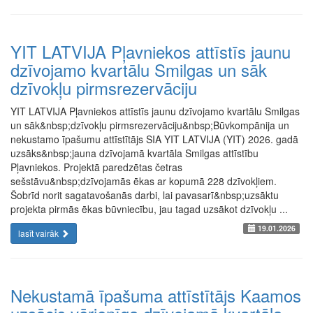
YIT LATVIJA Pļavniekos attīstīs jaunu
dzīvojamo kvartālu Smilgas un sāk
dzīvokļu pirmsrezervāciju
YIT LATVIJA Pļavniekos attīstīs jaunu dzīvojamo kvartālu Smilgas
un sāk&nbsp;dzīvokļu pirmsrezervāciju&nbsp;Būvkompānija un
nekustamo īpašumu attīstītājs SIA YIT LATVIJA (YIT) 2026. gadā
uzsāks&nbsp;jauna dzīvojamā kvartāla Smilgas attīstību
Pļavniekos. Projektā paredzētas četras
sešstāvu&nbsp;dzīvojamās ēkas ar kopumā 228 dzīvokļiem.
Šobrīd norit sagatavošanās darbi, lai pavasarī&nbsp;uzsāktu
projekta pirmās ēkas būvniecību, jau tagad uzsākot dzīvokļu ...
19.01.2026
lasīt vairāk
Nekustamā īpašuma attīstītājs Kaamos