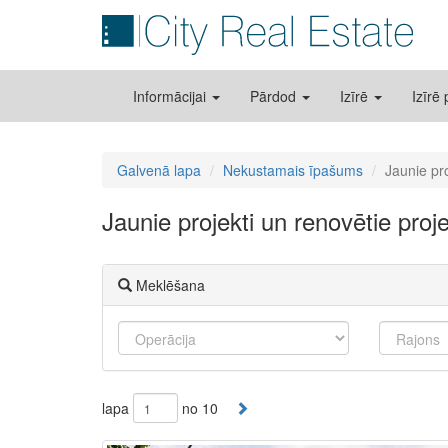
Informācijai
Pārdod
Izīrē
Izīrē
Galvenā lapa
Nekustamais īpašums
Jaunie pr
Jaunie projekti un renovētie proj
Meklēšana
lapa
no 10