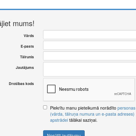
ājiet mums!
Vārds
E-pasts
Tālrunis
Jautājums
Drošības kods
Piekrītu manu pieteikumā norādīto
personas
(vārda, tālruņa numura un e-pasta adreses)
apstrādei
tālākai saziņai.
Nosūtīt jautājumu