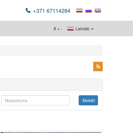
+371 67114284
A
+
-
Latviski
Meklēt