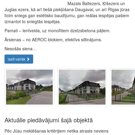
Mazais Baltezers, Ķīšezers un
Juglas ezers, kā arī tiešā piekļūšana Daugavai, un arī Rīgas jūras
līcim sniegs gan estētisko baudījumu, gan reālas iespējas pašiem
izmantot to sniegtās iespējas.
Pamati – lentveida, uz monolītiem dzelzsbetona pāļiem.
Ārsienas – no AEROC blokiem, efektīvs siltinājums.
Nesošās siena…
lasīt vairāk
Aktuālie piedāvājumi šajā objektā
Pēc Jūsu meklēšanas kritērijiem netika atrasts neviens