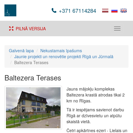
+371 67114284
PILNĀ VERSIJA
Toggle
navigati
Galvenā lapa
Nekustamais īpašums
Jaunie projekti un renovētie projekti Rīgā un Jūrmalā
Baltezera Terases
Baltezera Terases
Jauns mājokļu komplekss
Baltezera krastā atrodas tikai 2
km no Rīgas.
Tā ir iespējams savienot darbu
Rīgā ar dzīvesvietu un atpūtu
skaistā vietā.
Četri apkārtnes ezeri - Lielais un