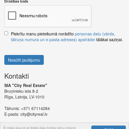
Drošības kods
Piekrītu manu pieteikumā norādīto
personas datu (vārda,
tālruņa numura un e-pasta adreses) apstrādei
tālākai saziņai.
Nosūtīt jautājumu
Kontakti
SIA "City Real Estate"
Bruņinieku iela 8-2
Rīga, Latvija, LV-1010
Tālrunis:
+371 67114284
E-pasts:
city@cityreal.lv
Šī mājas lapa kā arī lielākā daļa tīmekļa vietņu izmanto