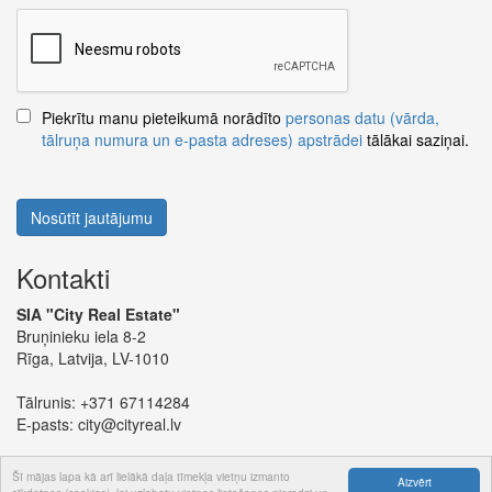
Piekrītu manu pieteikumā norādīto
personas datu (vārda,
tālruņa numura un e-pasta adreses) apstrādei
tālākai saziņai.
Nosūtīt jautājumu
Kontakti
SIA "City Real Estate"
Bruņinieku iela 8-2
Rīga, Latvija, LV-1010
Tālrunis:
+371 67114284
E-pasts:
city@cityreal.lv
Šī mājas lapa kā arī lielākā daļa tīmekļa vietņu izmanto
Aizvērt