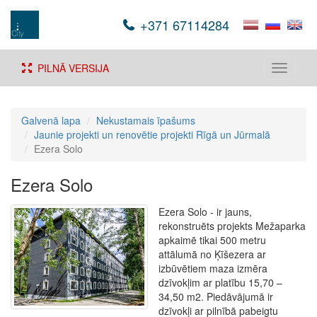
+371 67114284
PILNĀ VERSIJA
Toggle
navigati
Galvenā lapa
Nekustamais īpašums
Jaunie projekti un renovētie projekti Rīgā un Jūrmalā
Ezera Solo
Ezera Solo
Ezera Solo - ir jauns,
rekonstruēts projekts Mežaparka
apkaimē tikai 500 metru
attālumā no Ķīšezera ar
izbūvētiem maza izmēra
dzīvokļim ar platību 15,70 –
34,50 m2. Piedāvājumā ir
dzīvokļi ar pilnībā pabeigtu