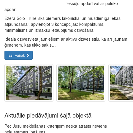
iekšējo apdari vai ar pelēko
apdari.
Ezera Solo - ir lielisks piemērs lakoniskai un mūsdienīgai ēkas
atjaunošanai, apvienojot 3 koncepcijas: kompaktums,
minimālisms un izmaksu ietaupījums dzīvošanai.
Ideāla dzīvesvieta jauniešiem ar aktīvu dzīves stilu, kā arī jaunām
ģimenēm, kas tikko sāk s…
lasīt vairāk
Aktuālie piedāvājumi šajā objektā
Pēc Jūsu meklēšanas kritērijiem netika atrasts neviens
nekustamais īpašums