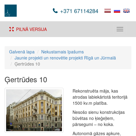
+371 67114284
PILNĀ VERSIJA
Toggle
navigati
Galvenā lapa
Nekustamais īpašums
Jaunie projekti un renovētie projekti Rīgā un Jūrmalā
Ģertrūdes 10
Ģertrūdes 10
Rekonstruēta māja, kas
atrodas labiekārtotā teritorijā
1500 kv.m platība.
Nesošo sienu konstrukcijas
būvētas no ķieģeļiem,
pārsegumi – no koka.
Autonomā gāzes apkure,