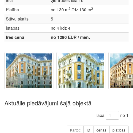
Iela
Ģertrūdes iela 10
2
2
Platība
no 130 m
līdz 130 m
Stāvu skaits
5
Istabas
no 4 līdz 4
Īres cena
no 1290 EUR / mēn.
Aktuālie piedāvājumi šajā objektā
lapa
no 1
Kārtot:
ID
cenas
platības