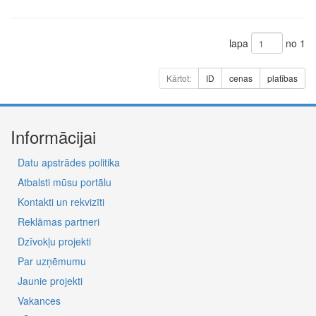
lapa
no 1
Kārtot:
ID
cenas
platības
Informācijai
Datu apstrādes politika
Atbalsti mūsu portālu
Kontakti un rekvizīti
Reklāmas partneri
Dzīvokļu projekti
Par uzņēmumu
Jaunie projekti
Vakances