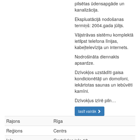
pilsētas ūdensapgāde un
kanalizācija.
Ekspluatācijā nodošanas
termiņš: 2004.gada jūlijs.
Vājstrāvas sistēmu komplektā
ietilpst telefona līnijas,
kabeļtelevīzija un internets.
Nodrošināta diennakts
apsardze.
Dzīvokļos uzstādīti gaisa
kondicionētāji un domofoni,
iekārtotas saunas un iebūvēti
kamīni.
Dzīvokļus izīrē piln…
lasīt vairāk
Rajons
Rīga
Reģions
Centrs