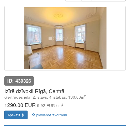
ID: 439326
Izīrē dzīvokli Rīgā, Centrā
2
Ģertrūdes iela, 2. stāvs, 4 istabas, 130.00m
1290.00 EUR
2
9.92 EUR / m
Apskatīt
pievienot favorītiem