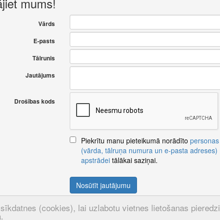
ājiet mums!
Vārds
E-pasts
Tālrunis
Jautājums
Drošības kods
Piekrītu manu pieteikumā norādīto
personas
(vārda, tālruņa numura un e-pasta adreses)
apstrādei
tālākai saziņai.
Nosūtīt jautājumu
sīkdatnes (cookies), lai uzlabotu vietnes lietošanas pieredzi u
.