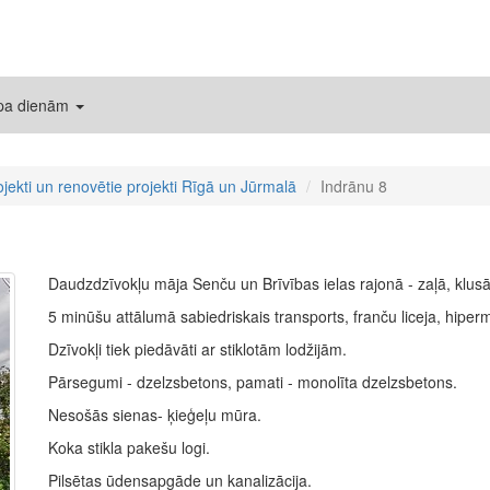
 pa dienām
ojekti un renovētie projekti Rīgā un Jūrmalā
Indrānu 8
Daudzdzīvokļu māja Senču un Brīvības ielas rajonā - zaļā, klusā
5 minūšu attālumā sabiedriskais transports, franču liceja, hiper
Dzīvokļi tiek piedāvāti ar stiklotām lodžijām.
Pārsegumi - dzelzsbetons, pamati - monolīta dzelzsbetons.
Nesošās sienas- ķieģeļu mūra.
Koka stikla pakešu logi.
Pilsētas ūdensapgāde un kanalizācija.