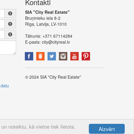
Kontakti
SIA "City Real Estate"
Bruņinieku iela 8-2
Rīga, Latvija, LV-1010
Tālrunis:
+371 67114284
E-pasts:
city@cityreal.lv
© 2024 SIA "City Real Estate"
 datu
n noteiktu, kā vietne tiek lietota.
Aizvērt