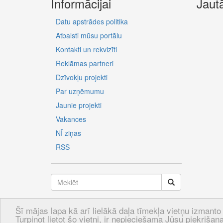
Informācijai
Jaut
Datu apstrādes politika
Atbalsti mūsu portālu
Kontakti un rekvizīti
Reklāmas partneri
Dzīvokļu projekti
Par uzņēmumu
Jaunie projekti
Vakances
NĪ ziņas
RSS
Šī mājas lapa kā arī lielākā daļa tīmekļa vietņu izmanto 
LV
RU
EN
Turpinot lietot šo vietni, ir nepieciešama Jūsu piekrišana