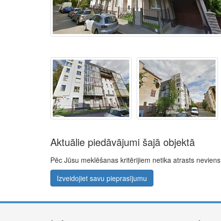
Aktuālie piedāvājumi šajā objektā
Pēc Jūsu meklēšanas kritērijiem netika atrasts nevie
Izveidojiet savu pieprasījumu