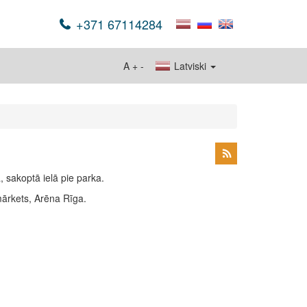
+371 67114284
A
+
-
Latviski
, sakoptā ielā pie parka.
mārkets, Arēna Rīga.