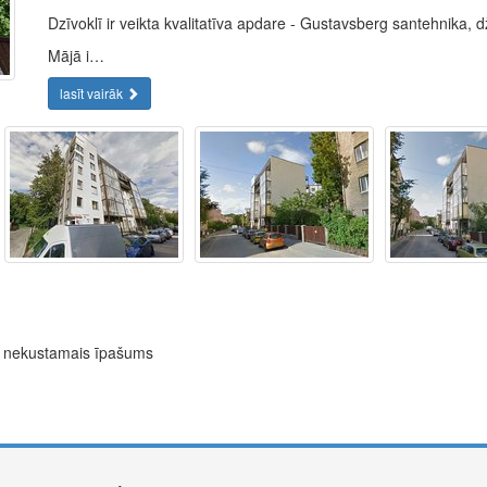
Dzīvoklī ir veikta kvalitatīva apdare - Gustavsberg santehnika, 
Mājā i…
lasīt vairāk
ns nekustamais īpašums