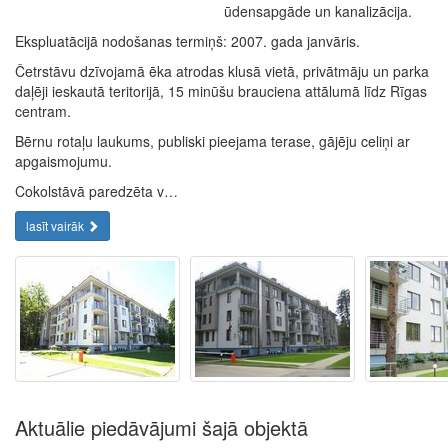
ūdensapgāde un kanalizācija.
Ekspluatācijā nodošanas termiņš: 2007. gada janvāris.
Četrstāvu dzīvojamā ēka atrodas klusā vietā, privātmāju un parka
daļēji ieskautā teritorijā, 15 minūšu brauciena attālumā līdz Rīgas
centram.
Bērnu rotaļu laukums, publiski pieejama terase, gājēju celiņi ar
apgaismojumu.
Cokolstāvā paredzēta v…
lasīt vairāk
Aktuālie piedāvājumi šajā objektā