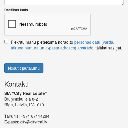
Drošības kods
Piekrītu manu pieteikumā norādīto
personas datu (vārda,
tālruņa numura un e-pasta adreses) apstrādei
tālākai saziņai.
Nosūtīt jautājumu
Kontakti
SIA "City Real Estate"
Bruņinieku iela 8-2
Rīga, Latvija, LV-1010
Tālrunis:
+371 67114284
E-pasts:
city@cityreal.lv