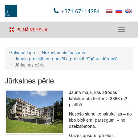
+371 67114284
PILNĀ VERSIJA
Toggle
navigati
Galvenā lapa
Nekustamais īpašums
Jaunie projekti un renovētie projekti Rīgā un Jūrmalā
Jūrkalnes pērle
Jūrkalnes pērle
Jauna māja, kas atrodas
labiekārtotā teritorijā 3866 m2
platībā.
Nesošo sienu konstrukcijas – no
fibo blokiem, pārsegumi – no
dzelzsbetona.
Gāzes apkure, pilsētas