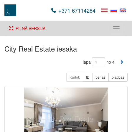
+371 67114284
PILNĀ VERSIJA
Toggle
navigati
City Real Estate iesaka
lapa
no 4
Kārtot:
ID
cenas
platības