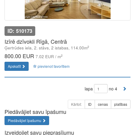
ID: 510173
Izīrē dzīvokli Rīgā, Centrā
2
Ģertrūdes iela, 2. stāvs, 2 istabas, 114.00m
800.00 EUR
2
7.02 EUR / m
Apskatīt
pievienot favorītiem
lapa
no 4
Kārtot:
ID
cenas
platības
Piedāvājiet savu īpašumu
Piedāvājiet īpašumu
Izveidojiet savu pieprasījumu