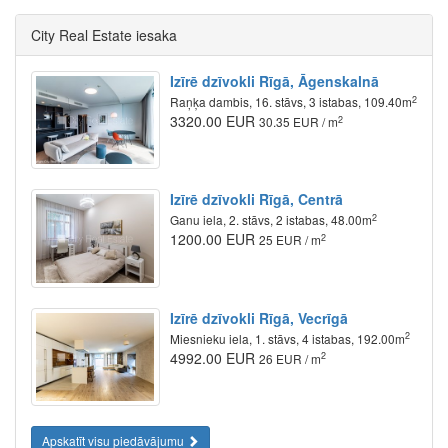
City Real Estate iesaka
Izīrē dzīvokli Rīgā, Āgenskalnā
2
Raņķa dambis, 16. stāvs, 3 istabas, 109.40m
3320.00 EUR
2
30.35 EUR / m
Izīrē dzīvokli Rīgā, Centrā
2
Ganu iela, 2. stāvs, 2 istabas, 48.00m
1200.00 EUR
2
25 EUR / m
Izīrē dzīvokli Rīgā, Vecrīgā
2
Miesnieku iela, 1. stāvs, 4 istabas, 192.00m
4992.00 EUR
2
26 EUR / m
Apskatīt visu piedāvājumu