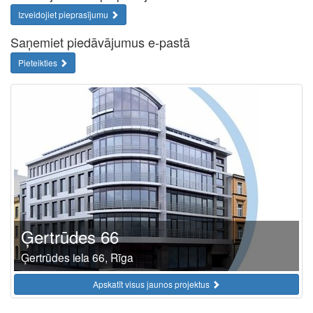
Izveidojiet pieprasījumu
Saņemiet piedāvājumus e-pastā
Pieteikties
Ģertrūdes 66
Ģertrūdes iela 66, Rīga
Apskatīt visus jaunos projektus