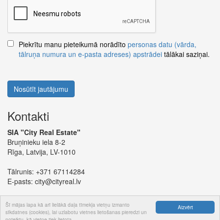
Piekrītu manu pieteikumā norādīto
personas datu (vārda,
tālruņa numura un e-pasta adreses) apstrādei
tālākai saziņai.
Nosūtīt jautājumu
Kontakti
SIA "City Real Estate"
Bruņinieku iela 8-2
Rīga, Latvija, LV-1010
Tālrunis:
+371 67114284
E-pasts:
city@cityreal.lv
Šī mājas lapa kā arī lielākā daļa tīmekļa vietņu izmanto
Aizvērt
sīkdatnes (cookies), lai uzlabotu vietnes lietošanas pieredzi un
noteiktu, kā vietne tiek lietota.