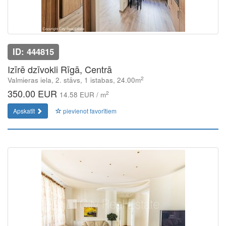
ID: 444815
Izīrē dzīvokli Rīgā, Centrā
2
Valmieras iela, 2. stāvs, 1 istabas, 24.00m
350.00 EUR
2
14.58 EUR / m
Apskatīt
pievienot favorītiem