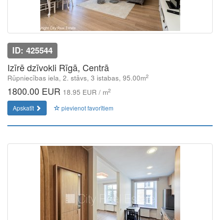
ID: 425544
Izīrē dzīvokli Rīgā, Centrā
2
Rūpniecības iela, 2. stāvs, 3 istabas, 95.00m
1800.00 EUR
2
18.95 EUR / m
Apskatīt
pievienot favorītiem