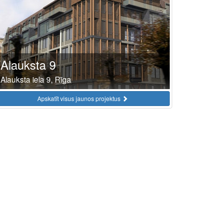
Alauksta 9
Alauksta iela 9, Rīga
Apskatīt visus jaunos projektus