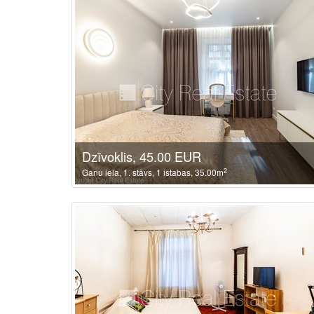
Dzīvoklis, 45.00 EUR
2
Ganu iela, 1. stāvs, 1 istabas, 35.00m