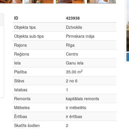
ID
423938
Objekta tips
Dzīvoklis
Objekta sub-tips
Pirmskara māja
Rajons
Rīga
Reģions
Centrs
Iela
Ganu iela
2
Platība
35.00 m
Stāvs
2 no 6
Istabas
1
Remonts
kapitālais remonts
Mēbeles
ir mēbelēts
Ērtības
ir ērtības
Skatīts šodien
2