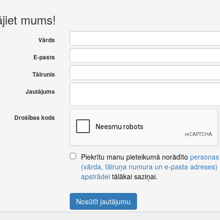
ājiet mums!
Vārds
E-pasts
Tālrunis
Jautājums
Drošības kods
Piekrītu manu pieteikumā norādīto
personas
(vārda, tālruņa numura un e-pasta adreses)
apstrādei
tālākai saziņai.
Nosūtīt jautājumu