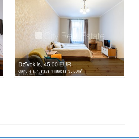
Dzīvoklis, 45.00 EUR
2
Ganu iela, 4. stāvs, 1 istabas, 35.00m