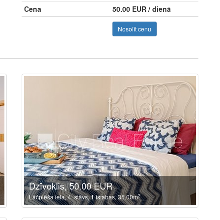
Cena
50.00 EUR / dienā
Nosolīt cenu
Dzīvoklis, 50.00 EUR
2
Lāčplēša iela, 4. stāvs, 1 istabas, 35.00m