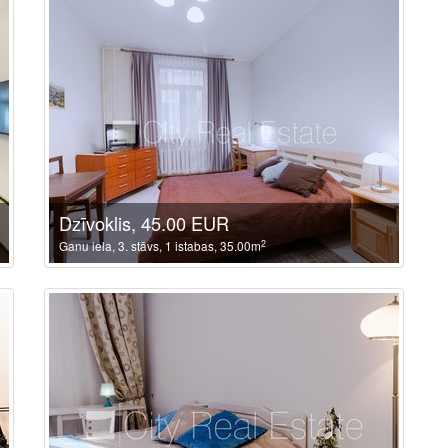
Dzīvoklis, 45.00 EUR
2
Ganu iela, 3. stāvs, 1 istabas, 35.00m