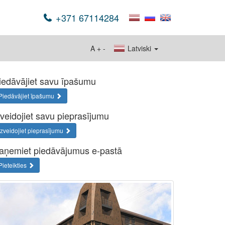
+371 67114284
A
+
-
Latviski
iedāvājiet savu īpašumu
Piedāvājiet īpašumu
zveidojiet savu pieprasījumu
Izveidojiet pieprasījumu
aņemiet piedāvājumus e-pastā
Pieteikties