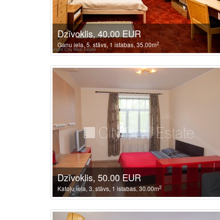
Dzīvoklis, 40.00 EUR
2
Ganu iela, 5. stāvs, 1 istabas, 35.00m
Dzīvoklis, 50.00 EUR
2
Katoļu iela, 3. stāvs, 1 istabas, 30.00m