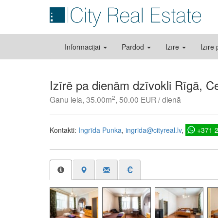
Informācijai
Pārdod
Izīrē
Izīrē
Izīrē pa dienām dzīvokli Rīgā, C
2
Ganu iela, 35.00m
, 50.00 EUR / dienā
Kontakti:
Ingrīda Punka
ingrida@cityreal.lv
+371 