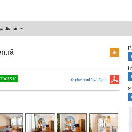
 pa dienām
P
entrā
I
27065510
pievienot favorītiem
S