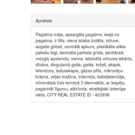
Apraksts
Pagalma māja, apsargāts pagalms, ieeja no
pagalma, ir lifts, viena istaba izolēta, virtuve,
augstie griesti, centrālā apkure, plastikāta stikla
pakešu logi, lamināta parketa grīda, sanitārais
mezgls apvienots, vanna, iebūvēta virtuves iekārta,
dīvāns, divguļamā gulta, galds, krēsli, skapis,
televizors, ledusskapis, gāzes plīts, mikroviļņu
krāsns, veļas mašīna, internets, kabeļtelevīzija,
minimālais īres termiņš 3 diennaktis, ar iespēju
pagarināt līgumu, atbrīvots, stratēģiski izdevīga
vieta, CITY REAL ESTATE ID - 423938