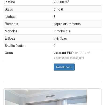
2
Platība
200.00 m
Stāvs
6 no 6
Istabas
3
Remonts
kapitālais remonts
Mēbeles
ir mēbelēts
Ērtības
ir ērtības
Skatīts šodien
2
Cena
2400.00 EUR
2
12 EUR / m
+ komunālie maksājumi
Nosolīt cenu