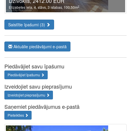
Dzīvoklis, 2412.00 EUR
2
Elizabetes iela, 4. stāvs, 3 istabas, 100.50m
Saistītie īpašumi (3)
Aktuālie piedāvājumi e-pastā
Piedāvājiet savu īpašumu
Piedāvājiet īpašumu
Izveidojiet savu pieprasījumu
Izveidojiet pieprasījumu
Saņemiet piedāvājumus e-pastā
Pieteikties