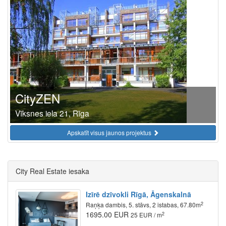
CityZEN
Vīksnes iela 21, Rīga
Apskatīt visus jaunos projektus
City Real Estate iesaka
Izīrē dzīvokli Rīgā, Āgenskalnā
2
Raņķa dambis, 5. stāvs, 2 istabas, 67.80m
1695.00 EUR
2
25 EUR / m