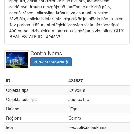
spogulis, gaisa kondicionieris, televizors, ledusskapis,
saldētava, trauku mazgājamā mašīna, elektriskā plīts,
cepeškrāsns, mikroviļņu krāsns, veļas mašīna, veļas
žāvētājs, optiskais internets, signalizācija, slēgta kāpņu telpa,
līdz parkam 150 m, stratēģiski izdevīga vieta, līdz Vecrīgai
400 m, bez dzīvniekiem, par cenu iespējams vienoties, CITY
REAL ESTATE ID - 424537
Centra Nams
Vairāk par projektu
ID
424537
Objekta tips
Dzīvoklis
Objekta sub-tips
Jaunceltne
Rajons
Rīga
Reģions
Centrs
Iela
Republikas laukums