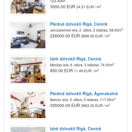
2
123.40m
3000.00 EUR
2
24.31 EUR / m
Pārdod dzīvokli Rīgā, Centrā
2
Jeruzalemes iela, 2. stāvs, 2 istabas, 58.00m
226000.00 EUR
2
3896.55 EUR / m
Izīrē dzīvokli Rīgā, Centrā
2
Marijas iela, 6. stāvs, 3 istabas, 74.00m
850.00 EUR
2
11.49 EUR / m
Pārdod dzīvokli Rīgā, Āgenskalnā
2
Baložu iela, 3. stāvs, 5 istabas, 117.00m
335000.00 EUR
2
2863.25 EUR / m
Izīrē dzīvokli Rīgā, Centrā