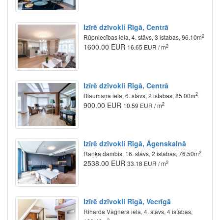
Izīrē dzīvokli Rīgā, Centrā
2
Rūpniecības iela, 4. stāvs, 3 istabas, 96.10m
1600.00 EUR
2
16.65 EUR / m
Izīrē dzīvokli Rīgā, Centrā
2
Blaumaņa iela, 6. stāvs, 2 istabas, 85.00m
900.00 EUR
2
10.59 EUR / m
Izīrē dzīvokli Rīgā, Āgenskalnā
2
Raņķa dambis, 16. stāvs, 2 istabas, 76.50m
2538.00 EUR
2
33.18 EUR / m
Izīrē dzīvokli Rīgā, Vecrīgā
Riharda Vāgnera iela, 4. stāvs, 4 istabas,