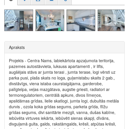
Apraksts
Projekts - Centra Nams, labiekārtota apzaļumota teritorija,
pazemes autostāvvieta, luksuss apartamenti , ir lifts,
augšējais stāvs ar jumta terasi , jumta terase, logi vērsti uz
parka pusi, plašs skats no loga, guļamistabu skaits 2 gab.,
divstāvīgs, viena istaba caurstaigājama, garderobe,
palīgtelpa, veļas mazgātava, augstie griesti, radiatori ar
termoregulatoriem, centrālā apkure, divos līmeņos,
apsildāmas grīdas, lielie skatlogi, jumta logi, dubultās metāla
durvis , ozola koka grīdas segums, parketa grīda, flīžu
grīdas segums, divi sanitārie mezgli, vanna, dušas kabīne,
iebūvēta virtuves iekārta, iebūvēti sienas skapji, dīvāns,
divguļamā gulta, galds, rakstāmgalds, krēsli, atpūtas krēsli,