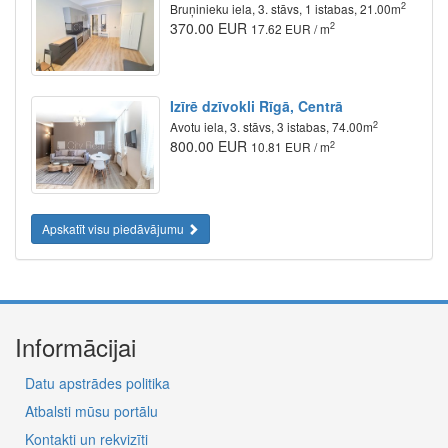
2
Bruņinieku iela, 3. stāvs, 1 istabas, 21.00m
370.00 EUR
2
17.62 EUR / m
Izīrē dzīvokli Rīgā, Centrā
2
Avotu iela, 3. stāvs, 3 istabas, 74.00m
800.00 EUR
2
10.81 EUR / m
Apskatīt visu piedāvājumu
Informācijai
Datu apstrādes politika
Atbalsti mūsu portālu
Kontakti un rekvizīti