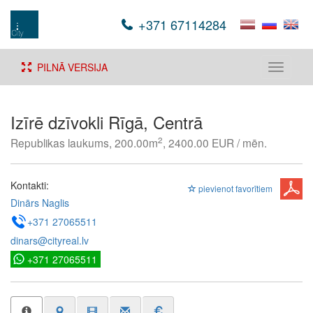
+371 67114284
PILNĀ VERSIJA
Toggle
navigati
Izīrē dzīvokli Rīgā, Centrā
2
Republikas laukums, 200.00m
, 2400.00 EUR / mēn.
Kontakti:
pievienot favorītiem
Dinārs Naglis
+371 27065511
dinars@cityreal.lv
+371 27065511