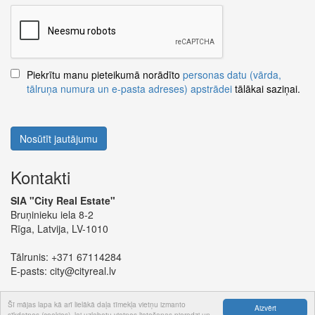
Piekrītu manu pieteikumā norādīto
personas datu (vārda,
tālruņa numura un e-pasta adreses) apstrādei
tālākai saziņai.
Nosūtīt jautājumu
Kontakti
SIA "City Real Estate"
Bruņinieku iela 8-2
Rīga, Latvija, LV-1010
Tālrunis:
+371 67114284
E-pasts:
city@cityreal.lv
Šī mājas lapa kā arī lielākā daļa tīmekļa vietņu izmanto
Aizvērt
sīkdatnes (cookies), lai uzlabotu vietnes lietošanas pieredzi un