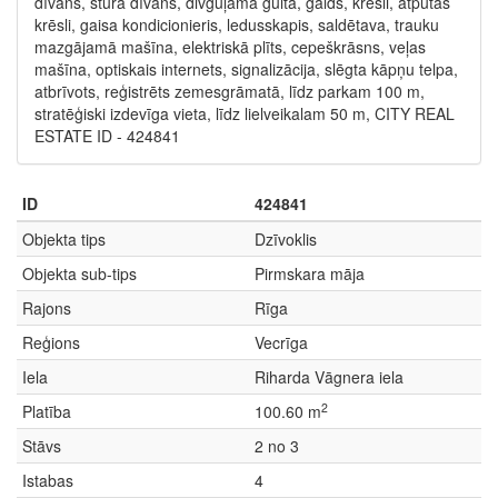
dīvāns, stūra dīvāns, divguļamā gulta, galds, krēsli, atpūtas
krēsli, gaisa kondicionieris, ledusskapis, saldētava, trauku
mazgājamā mašīna, elektriskā plīts, cepeškrāsns, veļas
mašīna, optiskais internets, signalizācija, slēgta kāpņu telpa,
atbrīvots, reģistrēts zemesgrāmatā, līdz parkam 100 m,
stratēģiski izdevīga vieta, līdz lielveikalam 50 m, CITY REAL
ESTATE ID - 424841
ID
424841
Objekta tips
Dzīvoklis
Objekta sub-tips
Pirmskara māja
Rajons
Rīga
Reģions
Vecrīga
Iela
Riharda Vāgnera iela
2
Platība
100.60 m
Stāvs
2 no 3
Istabas
4