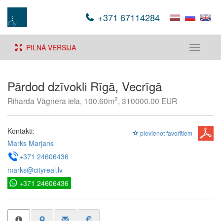
+371 67114284
PILNĀ VERSIJA
Toggle
navigati
Pārdod dzīvokli Rīgā, Vecrīgā
2
Riharda Vāgnera iela, 100.60m
, 310000.00 EUR
Kontakti:
pievienot favorītiem
Marks Marjans
+371 24606436
marks@cityreal.lv
+371 24606436