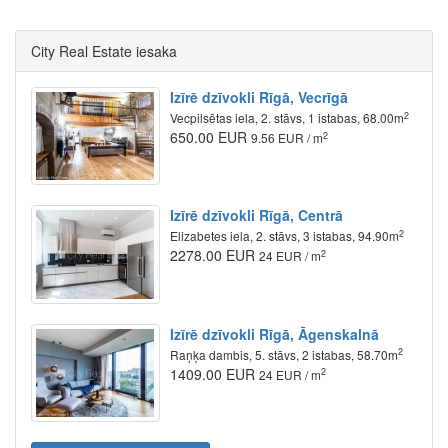
City Real Estate iesaka
Izīrē dzīvokli Rīgā, Vecrīgā
2
Vecpilsētas iela, 2. stāvs, 1 istabas, 68.00m
650.00 EUR
2
9.56 EUR / m
Izīrē dzīvokli Rīgā, Centrā
2
Elizabetes iela, 2. stāvs, 3 istabas, 94.90m
2278.00 EUR
2
24 EUR / m
Izīrē dzīvokli Rīgā, Āgenskalnā
2
Raņķa dambis, 5. stāvs, 2 istabas, 58.70m
1409.00 EUR
2
24 EUR / m