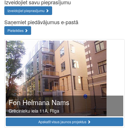
Izveidojiet savu pieprasījumu
Izveidojiet pieprasījumu
Saņemiet piedāvājumus e-pastā
Pieteikties
Fon Heimana Nams
Grēcinieku iela 11A, Rīga
Apskatīt visus jaunos projektus