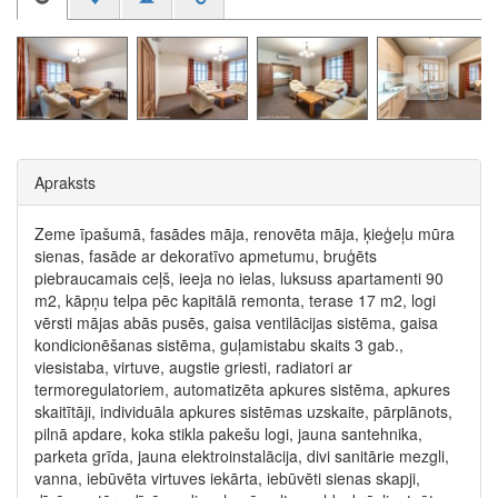
Apraksts
Zeme īpašumā, fasādes māja, renovēta māja, ķieģeļu mūra
sienas, fasāde ar dekoratīvo apmetumu, bruģēts
piebraucamais ceļš, ieeja no ielas, luksuss apartamenti 90
m2, kāpņu telpa pēc kapitālā remonta, terase 17 m2, logi
vērsti mājas abās pusēs, gaisa ventilācijas sistēma, gaisa
kondicionēšanas sistēma, guļamistabu skaits 3 gab.,
viesistaba, virtuve, augstie griesti, radiatori ar
termoregulatoriem, automatizēta apkures sistēma, apkures
skaitītāji, individuāla apkures sistēmas uzskaite, pārplānots,
pilnā apdare, koka stikla pakešu logi, jauna santehnika,
parketa grīda, jauna elektroinstalācija, divi sanitārie mezgli,
vanna, iebūvēta virtuves iekārta, iebūvēti sienas skapji,