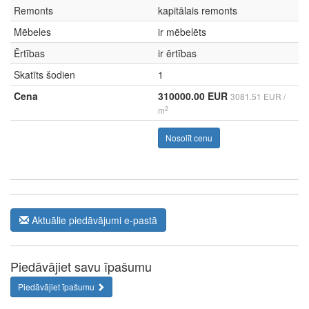
Remonts
kapitālais remonts
Mēbeles
ir mēbelēts
Ērtības
ir ērtības
Skatīts šodien
1
Cena
310000.00 EUR
3081.51 EUR /
2
m
Nosolīt cenu
Aktuālie piedāvājumi e-pastā
Piedāvājiet savu īpašumu
Piedāvājiet īpašumu