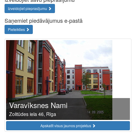
Izveidojiet pieprasījumu
Saņemiet piedāvājumus e-pastā
Pieteikties
Varavīksnes Nami
Zolitūdes iela 46, Rīga
Apskatīt visus jaunos projektus