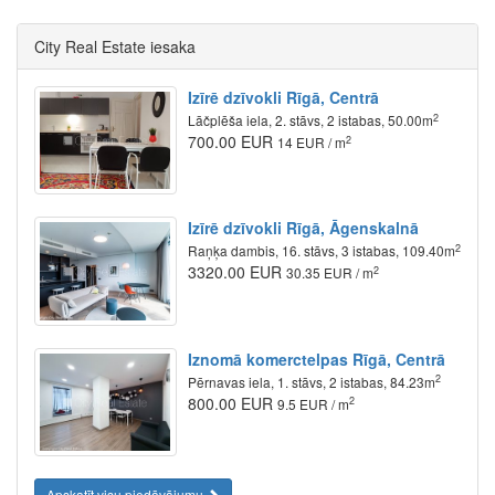
City Real Estate iesaka
Izīrē dzīvokli Rīgā, Centrā
2
Lāčplēša iela, 2. stāvs, 2 istabas, 50.00m
700.00 EUR
2
14 EUR / m
Izīrē dzīvokli Rīgā, Āgenskalnā
2
Raņķa dambis, 16. stāvs, 3 istabas, 109.40m
3320.00 EUR
2
30.35 EUR / m
Iznomā komerctelpas Rīgā, Centrā
2
Pērnavas iela, 1. stāvs, 2 istabas, 84.23m
800.00 EUR
2
9.5 EUR / m
Apskatīt visu piedāvājumu