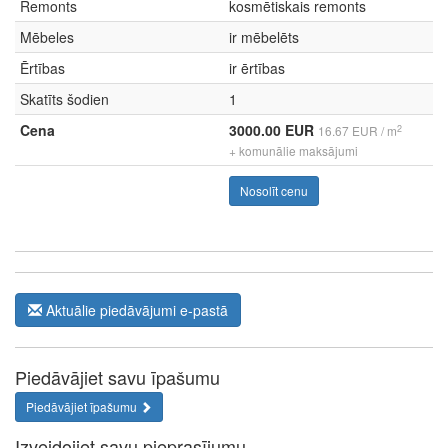
Remonts
kosmētiskais remonts
Mēbeles
ir mēbelēts
Ērtības
ir ērtības
Skatīts šodien
1
Cena
3000.00 EUR
2
16.67 EUR / m
+ komunālie maksājumi
Nosolīt cenu
Aktuālie piedāvājumi e-pastā
Piedāvājiet savu īpašumu
Piedāvājiet īpašumu
Izveidojiet savu pieprasījumu