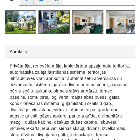
Apraksts
Privātmāja, renovēta māja, labiekārtota apzaļumota teritorija,
automātiska zālāja laistīšanas sistēma, teritorijas
iebrauktuves vārti aprīkoti ar automatizētu atvēršanās un
aizvēršanās sistēmu, garāža divām automašīnām, pagalmā
bērnu spēļu laukums, pirmais stāvs ar dārzu, terase,
baseins, somu pirts, logi vērsti mājas abās pusēs, gaisa
kondicionēšanas sistēma, guļamistabu skaits 3 gab.,
divstāvīgs, viesistaba, virtuve, atpūtas telpa, garderobe,
augstie griesti, gāzes apkure, parketa grīda, divi sanitārie
mezgli, dušas kabīne, džakūzī dušas kabīne, iebūvēta
virtuves iekārta, iebūvēti sienas skapji, dīvāns, izvelkamais
stūra dīvāns, divguļamā gulta, ledusskapis, trauku