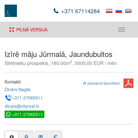
+371 67114284
PILNĀ VERSIJA
Toggle
navigati
Izīrē māju Jūrmalā, Jaundubultos
2
Strēlnieku prospekts, 180.00m
, 3000.00 EUR / mēn.
Kontakti:
pievienot favorītiem
Dinārs Naglis
+371 27065511
dinars@cityreal.lv
+371 27065511