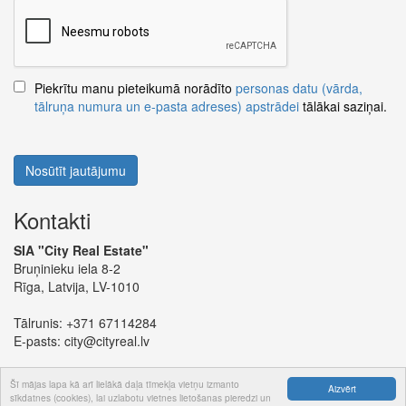
Piekrītu manu pieteikumā norādīto
personas datu (vārda,
tālruņa numura un e-pasta adreses) apstrādei
tālākai saziņai.
Nosūtīt jautājumu
Kontakti
SIA "City Real Estate"
Bruņinieku iela 8-2
Rīga, Latvija, LV-1010
Tālrunis:
+371 67114284
E-pasts:
city@cityreal.lv
Šī mājas lapa kā arī lielākā daļa tīmekļa vietņu izmanto
Aizvērt
sīkdatnes (cookies), lai uzlabotu vietnes lietošanas pieredzi un