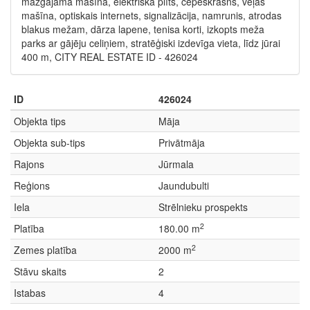
mazgājamā mašīna, elektriskā plīts, cepeškrāsns, veļas
mašīna, optiskais internets, signalizācija, namrunis, atrodas
blakus mežam, dārza lapene, tenisa korti, izkopts meža
parks ar gājēju celiņiem, stratēģiski izdevīga vieta, līdz jūrai
400 m, CITY REAL ESTATE ID - 426024
ID
426024
Objekta tips
Māja
Objekta sub-tips
Privātmāja
Rajons
Jūrmala
Reģions
Jaundubulti
Iela
Strēlnieku prospekts
2
Platība
180.00 m
2
Zemes platība
2000 m
Stāvu skaits
2
Istabas
4