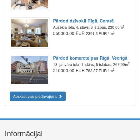
Pārdod dzīvokli Rīgā, Centrā
2
Ausekļa iela, 4. stāvs, 6 istabas, 230.00m
550000.00 EUR
2
2391.3 EUR / m
Pārdod komerctelpas Rīgā, Vecrīgā
2
13. janvāra iela, 1. stāvs, 5 istabas, 267.90m
210000.00 EUR
2
783.87 EUR / m
Apskatīt visu piedāvājumu
Informācijai