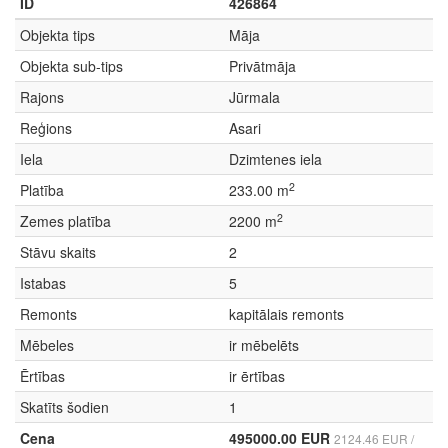
ID
426864
Objekta tips
Māja
Objekta sub-tips
Privātmāja
Rajons
Jūrmala
Reģions
Asari
Iela
Dzimtenes iela
2
Platība
233.00 m
2
Zemes platība
2200 m
Stāvu skaits
2
Istabas
5
Remonts
kapitālais remonts
Mēbeles
ir mēbelēts
Ērtības
ir ērtības
Skatīts šodien
1
Cena
495000.00 EUR
2124.46 EUR /