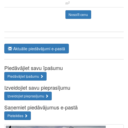
2
m
Nosolīt cenu
Aktuālie piedāvājumi e-pastā
Piedāvājiet savu īpašumu
Piedāvājiet īpašumu
Izveidojiet savu pieprasījumu
Izveidojiet pieprasījumu
Saņemiet piedāvājumus e-pastā
Pieteikties