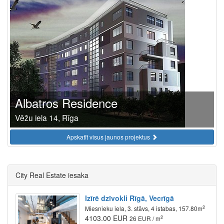
Albatros Residence
Vēžu iela 14, Rīga
Apskatīt visus jaunos projektus
City Real Estate iesaka
Izīrē dzīvokli Rīgā, Vecrīgā
2
Miesnieku iela, 3. stāvs, 4 istabas, 157.80m
4103.00 EUR
2
26 EUR / m