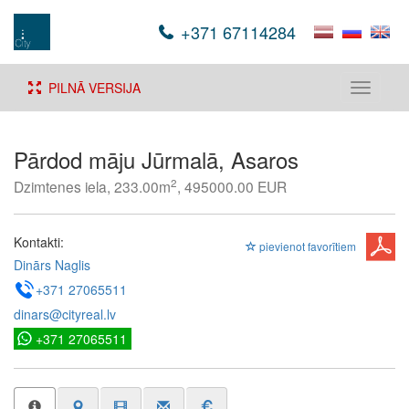
+371 67114284
PILNĀ VERSIJA
Toggle
navigati
Pārdod māju Jūrmalā, Asaros
2
Dzimtenes iela, 233.00m
, 495000.00 EUR
Kontakti:
pievienot favorītiem
Dinārs Naglis
+371 27065511
dinars@cityreal.lv
+371 27065511