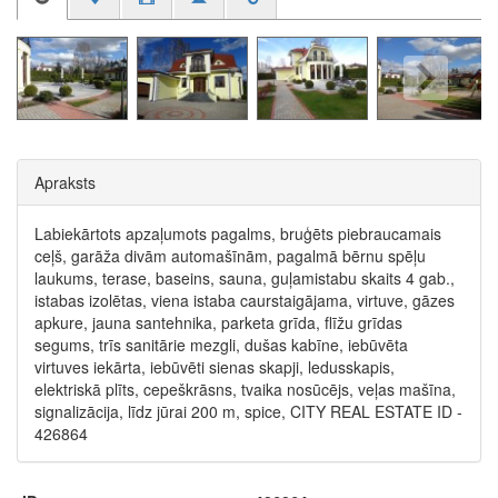
Apraksts
Labiekārtots apzaļumots pagalms, bruģēts piebraucamais
ceļš, garāža divām automašīnām, pagalmā bērnu spēļu
laukums, terase, baseins, sauna, guļamistabu skaits 4 gab.,
istabas izolētas, viena istaba caurstaigājama, virtuve, gāzes
apkure, jauna santehnika, parketa grīda, flīžu grīdas
segums, trīs sanitārie mezgli, dušas kabīne, iebūvēta
virtuves iekārta, iebūvēti sienas skapji, ledusskapis,
elektriskā plīts, cepeškrāsns, tvaika nosūcējs, veļas mašīna,
signalizācija, līdz jūrai 200 m, spice, CITY REAL ESTATE ID -
426864