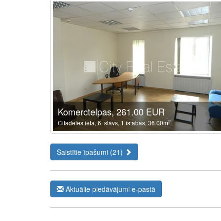
Komerctelpas, 261.00 EUR
2
Citadeles iela, 6. stāvs, 1 istabas, 36.00m
Saistītie īpašumi (21)
Aktuālie piedāvājumi e-pastā