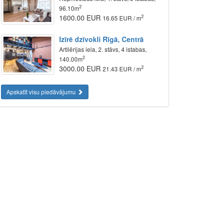
2
96.10m
1600.00 EUR
2
16.65 EUR / m
Izīrē dzīvokli Rīgā, Centrā
Artilērijas iela, 2. stāvs, 4 istabas,
2
140.00m
3000.00 EUR
2
21.43 EUR / m
Apskatīt visu piedāvājumu