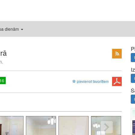
 pa dienām
P
rā
n.
I
16
pievienot favorītiem
S