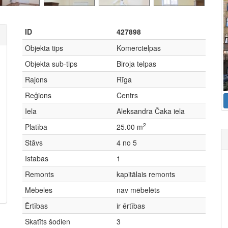
ID
427898
Objekta tips
Komerctelpas
Objekta sub-tips
Biroja telpas
Rajons
Rīga
Reģions
Centrs
Iela
Aleksandra Čaka iela
2
Platība
25.00 m
Stāvs
4 no 5
Istabas
1
Remonts
kapitālais remonts
Mēbeles
nav mēbelēts
Ērtības
ir ērtības
Skatīts šodien
3