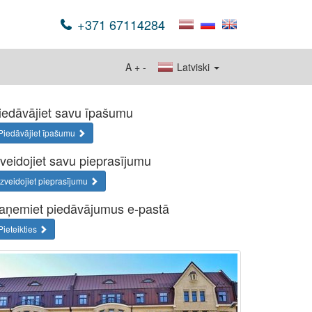
+371 67114284
A
+
-
Latviski
iedāvājiet savu īpašumu
Piedāvājiet īpašumu
zveidojiet savu pieprasījumu
Izveidojiet pieprasījumu
aņemiet piedāvājumus e-pastā
Pieteikties