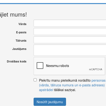
ājiet mums!
Vārds
E-pasts
Tālrunis
Jautājums
Drošības kods
Piekrītu manu pieteikumā norādīto
personas
(vārda, tālruņa numura un e-pasta adreses)
apstrādei
tālākai saziņai.
Nosūtīt jautājumu