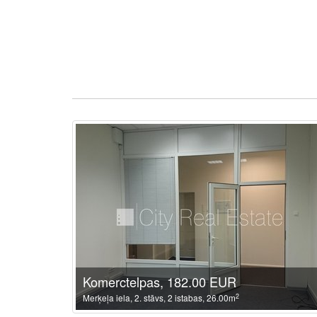
Komerctelpas, 182.00 EUR
2
Merķeļa iela, 2. stāvs, 2 istabas, 26.00m