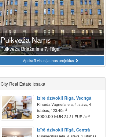
Pulkveža Nams
Pulkveža Brieža iela 7, Rīga
Apskatīt visus jaunos projektus
City Real Estate iesaka
Izīrē dzīvokli Rīgā, Vecrīgā
Riharda Vāgnera iela, 4. stāvs, 4
2
istabas, 123.40m
3000.00 EUR
2
24.31 EUR / m
Izīrē dzīvokli Rīgā, Centrā
Rūpniecības iela, 4. stāvs, 3 istabas,