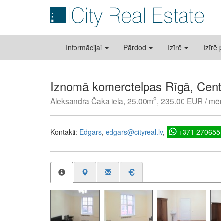
Informācijai
Pārdod
Izīrē
Izīrē
Iznomā komerctelpas Rīgā, Cent
2
Aleksandra Čaka iela, 25.00m
, 235.00 EUR / mē
Kontakti:
Edgars
edgars@cityreal.lv
+371 270655