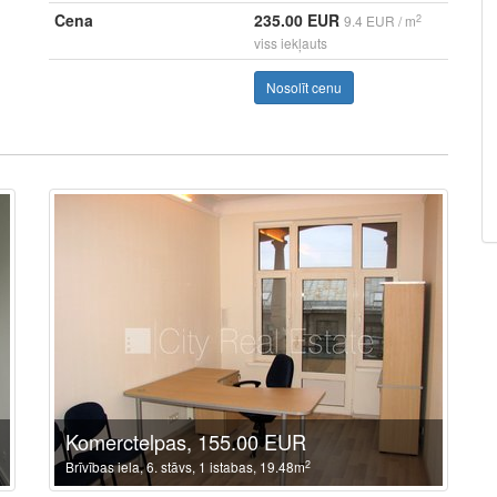
Cena
235.00 EUR
2
9.4 EUR / m
viss iekļauts
Nosolīt cenu
Komerctelpas, 155.00 EUR
2
Brīvības iela, 6. stāvs, 1 istabas, 19.48m