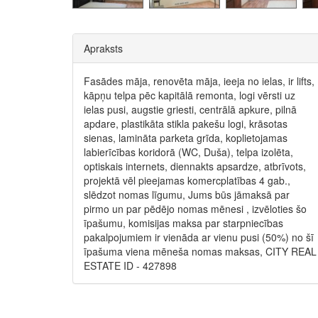
Apraksts
Fasādes māja, renovēta māja, ieeja no ielas, ir lifts,
kāpņu telpa pēc kapitālā remonta, logi vērsti uz
ielas pusi, augstie griesti, centrālā apkure, pilnā
apdare, plastikāta stikla pakešu logi, krāsotas
sienas, lamināta parketa grīda, koplietojamas
labierīcības koridorā (WC, Duša), telpa izolēta,
optiskais internets, diennakts apsardze, atbrīvots,
projektā vēl pieejamas komercplatības 4 gab.,
slēdzot nomas līgumu, Jums būs jāmaksā par
pirmo un par pēdējo nomas mēnesi , izvēloties šo
īpašumu, komisijas maksa par starpniecības
pakalpojumiem ir vienāda ar vienu pusi (50%) no šī
īpašuma viena mēneša nomas maksas, CITY REAL
ESTATE ID - 427898