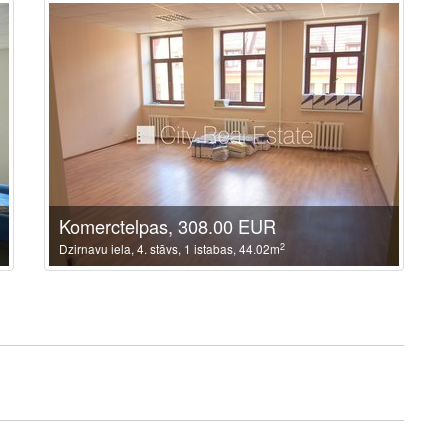
Komerctelpas, 308.00 EUR
2
Dzirnavu iela, 4. stāvs, 1 istabas, 44.02m