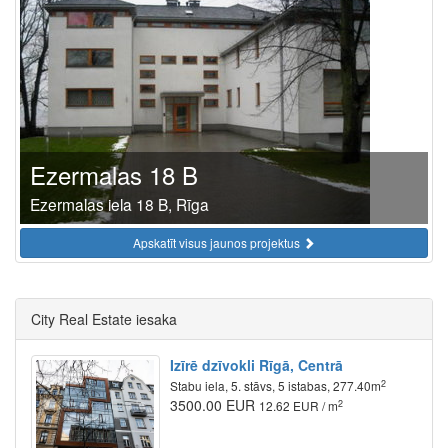
Ezermalas 18 B
Ezermalas iela 18 B, Rīga
Apskatīt visus jaunos projektus
City Real Estate iesaka
Izīrē dzīvokli Rīgā, Centrā
2
Stabu iela, 5. stāvs, 5 istabas, 277.40m
3500.00 EUR
2
12.62 EUR / m