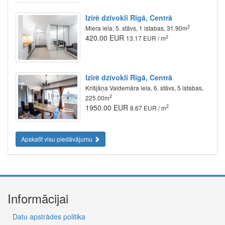
Izīrē dzīvokli Rīgā, Centrā
2
Miera iela, 5. stāvs, 1 istabas, 31.90m
420.00 EUR
2
13.17 EUR / m
Izīrē dzīvokli Rīgā, Centrā
Krišjāņa Valdemāra iela, 6. stāvs, 5 istabas,
2
225.00m
1950.00 EUR
2
8.67 EUR / m
Apskatīt visu piedāvājumu
Informācijai
Datu apstrādes politika