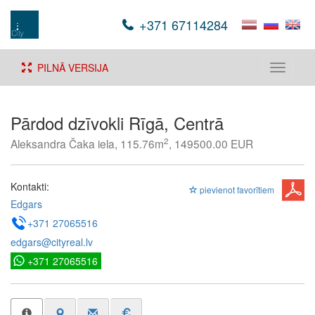
+371 67114284
PILNĀ VERSIJA
Toggle
navigati
Pārdod dzīvokli Rīgā, Centrā
2
Aleksandra Čaka iela, 115.76m
, 149500.00 EUR
Kontakti:
pievienot favorītiem
Edgars
+371 27065516
edgars@cityreal.lv
+371 27065516