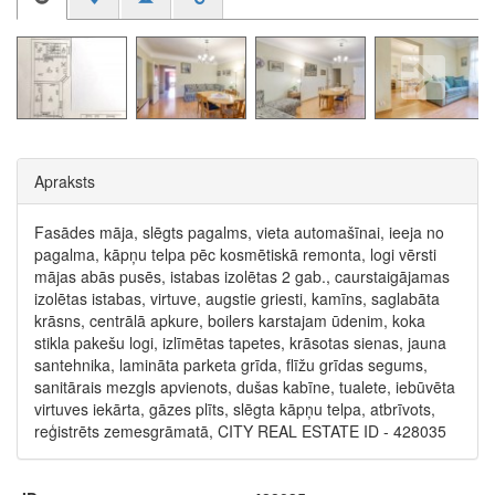
Apraksts
Fasādes māja, slēgts pagalms, vieta automašīnai, ieeja no
pagalma, kāpņu telpa pēc kosmētiskā remonta, logi vērsti
mājas abās pusēs, istabas izolētas 2 gab., caurstaigājamas
izolētas istabas, virtuve, augstie griesti, kamīns, saglabāta
krāsns, centrālā apkure, boilers karstajam ūdenim, koka
stikla pakešu logi, izlīmētas tapetes, krāsotas sienas, jauna
santehnika, lamināta parketa grīda, flīžu grīdas segums,
sanitārais mezgls apvienots, dušas kabīne, tualete, iebūvēta
virtuves iekārta, gāzes plīts, slēgta kāpņu telpa, atbrīvots,
reģistrēts zemesgrāmatā, CITY REAL ESTATE ID - 428035