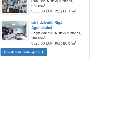
Stabu iela, 5. stāvs, 5 istabas,
2
277.40m
3500.00 EUR
2
12.62 EUR / m
Izīrē dzīvokli Rīgā,
Āgenskalnā
Raņķa dambis, 16. stāvs, 3 istabas,
2
109.40m
3320.00 EUR
2
30.35 EUR / m
Apskatīt visu piedāvājumu