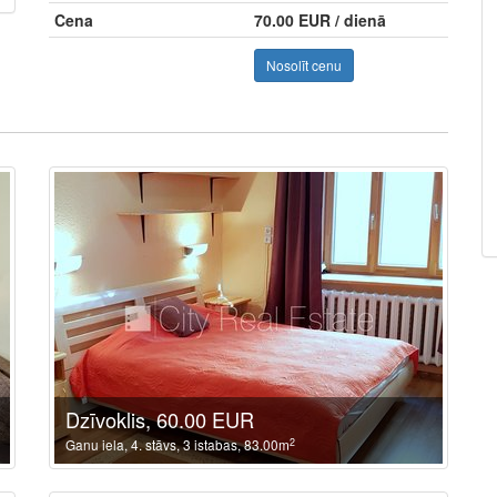
Cena
70.00 EUR / dienā
Nosolīt cenu
Dzīvoklis, 60.00 EUR
2
Ganu iela, 4. stāvs, 3 istabas, 83.00m