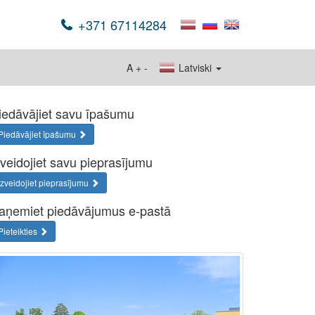
+371 67114284
A
+
-
Latviski
iedāvājiet savu īpašumu
Piedāvājiet īpašumu
zveidojiet savu pieprasījumu
Izveidojiet pieprasījumu
aņemiet piedāvājumus e-pastā
Pieteikties