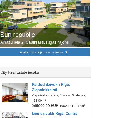
Sun republic
Ainažu iela 2, Saulkrasti, Rīgas rajons
Apskatīt visus jaunos projektus
City Real Estate iesaka
Pārdod dzīvokli Rīgā,
Ziepniekkalnā
Ziepniekkalna iela, 6. stāvs, 3 istabas,
2
133.00m
265000.00 EUR
2
1992.48 EUR / m
Izīrē dzīvokli Rīgā, Centrā