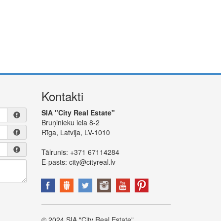
Kontakti
SIA "City Real Estate"
Bruņinieku iela 8-2
Rīga, Latvija, LV-1010
Tālrunis:
+371 67114284
E-pasts:
city@cityreal.lv
© 2024 SIA "City Real Estate"