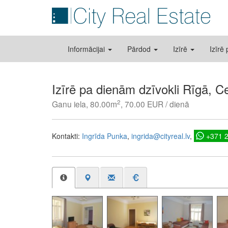
Informācijai
Pārdod
Izīrē
Izīrē
Izīrē pa dienām dzīvokli Rīgā, C
2
Ganu iela, 80.00m
, 70.00 EUR / dienā
Kontakti:
Ingrīda Punka
ingrida@cityreal.lv
+371 