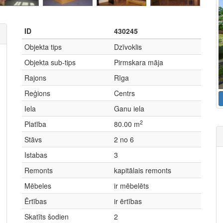
ID
430245
Objekta tips
Dzīvoklis
Objekta sub-tips
Pirmskara māja
Rajons
Rīga
Reģions
Centrs
Iela
Ganu iela
2
Platība
80.00 m
Stāvs
2 no 6
Istabas
3
Remonts
kapitālais remonts
Mēbeles
ir mēbelēts
Ērtības
ir ērtības
Skatīts šodien
2