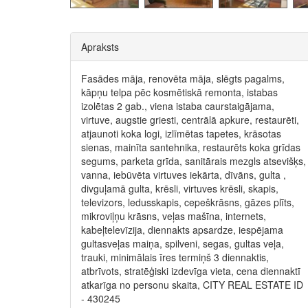
Apraksts
Fasādes māja, renovēta māja, slēgts pagalms,
kāpņu telpa pēc kosmētiskā remonta, istabas
izolētas 2 gab., viena istaba caurstaigājama,
virtuve, augstie griesti, centrālā apkure, restaurēti,
atjaunoti koka logi, izlīmētas tapetes, krāsotas
sienas, mainīta santehnika, restaurēts koka grīdas
segums, parketa grīda, sanitārais mezgls atsevišķs,
vanna, iebūvēta virtuves iekārta, dīvāns, gulta ,
divguļamā gulta, krēsli, virtuves krēsli, skapis,
televizors, ledusskapis, cepeškrāsns, gāzes plīts,
mikroviļņu krāsns, veļas mašīna, internets,
kabeļtelevīzija, diennakts apsardze, iespējama
gultasveļas maiņa, spilveni, segas, gultas veļa,
trauki, minimālais īres termiņš 3 diennaktis,
atbrīvots, stratēģiski izdevīga vieta, cena diennaktī
atkarīga no personu skaita, CITY REAL ESTATE ID
- 430245