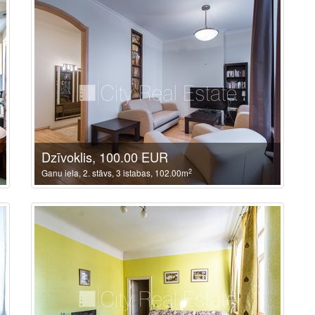
Dzīvoklis, 100.00 EUR
2
Ganu iela, 2. stāvs, 3 istabas, 102.00m