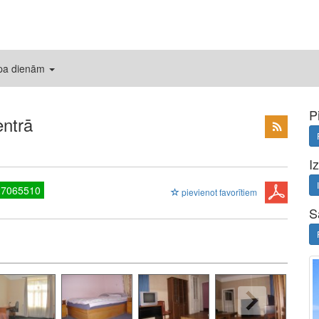
 pa dienām
P
entrā
I
27065510
pievienot favorītiem
S