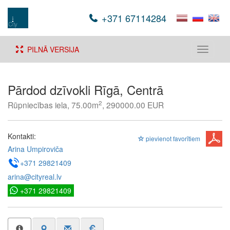
+371 67114284
PILNĀ VERSIJA
Toggle
navigati
Pārdod dzīvokli Rīgā, Centrā
2
Rūpniecības iela, 75.00m
, 290000.00 EUR
Kontakti:
pievienot favorītiem
Arina Umpiroviča
+371 29821409
arina@cityreal.lv
+371 29821409