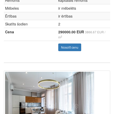
Remonts
kapitālais remonts
Mēbeles
ir mēbelēts
Ērtības
ir ērtības
Skatīts šodien
2
Cena
290000.00 EUR
3866.67 EUR /
2
m
Nosolīt cenu