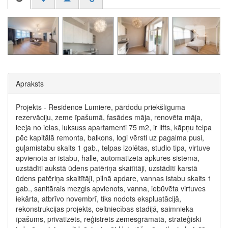
Apraksts
Projekts - Residence Lumiere, pārdodu priekšlīguma
rezervāciju, zeme īpašumā, fasādes māja, renovēta māja,
ieeja no ielas, luksuss apartamenti 75 m2, ir lifts, kāpņu telpa
pēc kapitālā remonta, balkons, logi vērsti uz pagalma pusi,
guļamistabu skaits 1 gab., telpas izolētas, studio tipa, virtuve
apvienota ar istabu, halle, automatizēta apkures sistēma,
uzstādīti aukstā ūdens patēriņa skaitītāji, uzstādīti karstā
ūdens patēriņa skaitītāji, pilnā apdare, vannas istabu skaits 1
gab., sanitārais mezgls apvienots, vanna, iebūvēta virtuves
iekārta, atbrīvo novembrī, tiks nodots ekspluatācijā,
rekonstrukcijas projekts, celtniecības stadijā, saimnieka
īpašums, privatizēts, reģistrēts zemesgrāmatā, stratēģiski