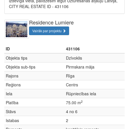
izdevīga vieta, palīdzēsim iegūt Uzturēšanās atļauju Latvijā,
CITY REAL ESTATE ID - 431106
Residence Lumiere
Vairāk par projektu
ID
431106
Objekta tips
Dzīvoklis
Objekta sub-tips
Pirmskara māja
Rajons
Rīga
Reģions
Centrs
Iela
Rūpniecības iela
2
Platība
75.00 m
Stāvs
4 no 6
Istabas
2