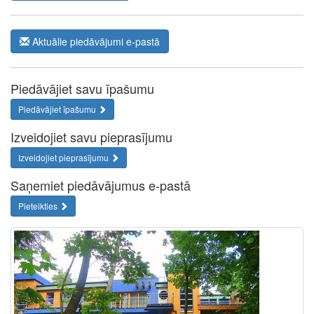
Aktuālie piedāvājumi e-pastā
Piedāvājiet savu īpašumu
Piedāvājiet īpašumu
Izveidojiet savu pieprasījumu
Izveidojiet pieprasījumu
Saņemiet piedāvājumus e-pastā
Pieteikties