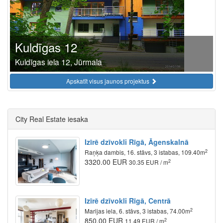
Kuldīgas 12
Kuldīgas iela 12, Jūrmala
Apskatīt visus jaunos projektus
City Real Estate iesaka
Izīrē dzīvokli Rīgā, Āgenskalnā
2
Raņķa dambis, 16. stāvs, 3 istabas, 109.40m
3320.00 EUR
2
30.35 EUR / m
Izīrē dzīvokli Rīgā, Centrā
2
Marijas iela, 6. stāvs, 3 istabas, 74.00m
850.00 EUR
2
11.49 EUR / m