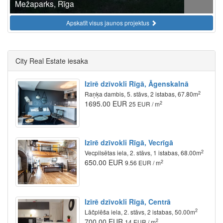
Mežaparks, Rīga
Apskatīt visus jaunos projektus
City Real Estate iesaka
Izīrē dzīvokli Rīgā, Āgenskalnā
2
Raņķa dambis, 5. stāvs, 2 istabas, 67.80m
1695.00 EUR
2
25 EUR / m
Izīrē dzīvokli Rīgā, Vecrīgā
2
Vecpilsētas iela, 2. stāvs, 1 istabas, 68.00m
650.00 EUR
2
9.56 EUR / m
Izīrē dzīvokli Rīgā, Centrā
2
Lāčplēša iela, 2. stāvs, 2 istabas, 50.00m
700.00 EUR
2
14 EUR / m