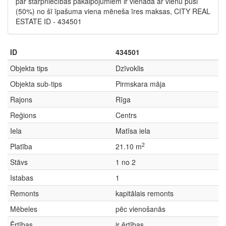
par starpniecības pakalpojumiem ir vienāda ar vienu pusi
(50%) no šī īpašuma viena mēneša īres maksas, CITY REAL
ESTATE ID - 434501
ID
434501
Objekta tips
Dzīvoklis
Objekta sub-tips
Pirmskara māja
Rajons
Rīga
Reģions
Centrs
Iela
Matīsa iela
2
Platība
21.10 m
Stāvs
1 no 2
Istabas
1
Remonts
kapitālais remonts
Mēbeles
pēc vienošanās
Ērtības
ir ērtības