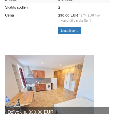
Skatīts šodien
2
Cena
290.00 EUR
2
13.74 EUR / m
+ komunālie maksājumi
Nosolīt cenu
Dzīvoklis, 330.00 EUR