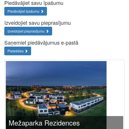
Piedāvājiet savu īpašumu
Piedāvājiet īpašumu
Izveidojiet savu pieprasījumu
Izveidojiet pieprasījumu
Saņemiet piedāvājumus e-pastā
Pieteikties
Mežaparka Rezidences