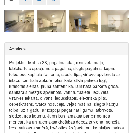
Apraksts
Projekts - Matīsa 38, pagalma ēka, renovēta māja,
labiekārtots apzaļumots pagalms, slēgts pagalms, kāpņu
telpa pēc kapitālā remonta, studio tipa, virtuve apvienota ar
istabu, centrālā apkure, plastikāta stikla pakešu logi,
krāsotas sienas, jauna santehnika, lamināta parketa grīda,
sanitārais mezgls apvienots, vanna, tualete, iebūvēta
virtuves iekārta, dīvāns, ledusskapis, elektriskā plīts,
cepeškrāsns, tvaika nosūcējs, veļas mašīna, slēgta kāpņu
telpa, uz 1 gadu, ar iespēju pagarināt līgumu, atbrīvots,
slēdzot īres līgumu, Jums būs jāmaksā par pirmo īres
mēnesi , kā arī jāiemaksā drošības depozīts viena mēneša
īres maksas apmērā, izvēloties šo īpašumu, komisijas maksa