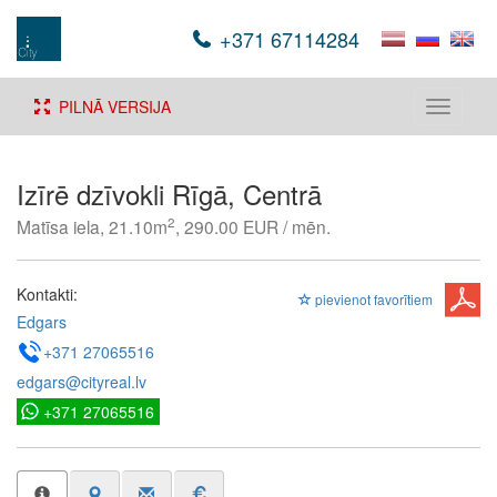
+371 67114284
PILNĀ VERSIJA
Toggle
navigati
Izīrē dzīvokli Rīgā, Centrā
2
Matīsa iela, 21.10m
, 290.00 EUR / mēn.
Kontakti:
pievienot favorītiem
Edgars
+371 27065516
edgars@cityreal.lv
+371 27065516