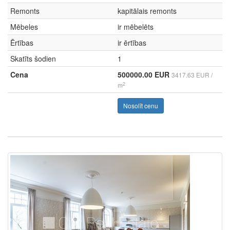
Remonts
kapitālais remonts
Mēbeles
ir mēbelēts
Ērtības
ir ērtības
Skatīts šodien
1
Cena
500000.00 EUR
3417.63 EUR /
2
m
Nosolīt cenu