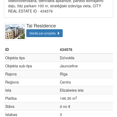
videonovērošana, diennakts apsardze, pārdod domājamo
daļu, līdz parkam 100 m, stratēģiski izdevīga vieta, CITY
REAL ESTATE ID - 434576
Tal Residence
Vairāk par projektu
ID
434576
Objekta tips
Dzīvoklis
Objekta sub-tips
Jaunceltne
Rajons
Rīga
Reģions
Centrs
Iela
Elizabetes iela
2
Platība
146.30 m
Stāvs
4 no 8
Istabas
3