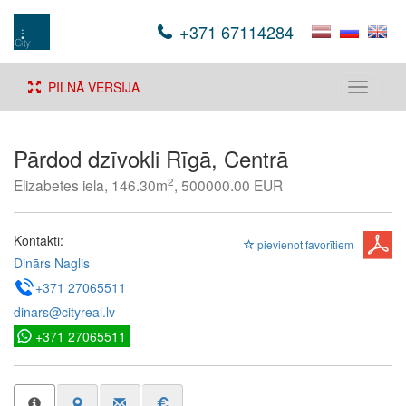
+371 67114284
PILNĀ VERSIJA
Toggle
navigati
Pārdod dzīvokli Rīgā, Centrā
2
Elizabetes iela, 146.30m
, 500000.00 EUR
Kontakti:
pievienot favorītiem
Dinārs Naglis
+371 27065511
dinars@cityreal.lv
+371 27065511