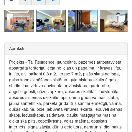
Apraksts
Projekts - Tal Residence, jaunceltne, pazemes autostāvvieta,
apsargāta teritorija, ieeja no ielas un pagalma, ir kravas lifts,
ir lifts, divi balkoni 6,8 m2, terase 7 m2, plašs skats no loga,
gaisa kondicionēšanas sistēma, guļamistabu skaits 2 gab.,
studio tipa, virtuve apvienota ar viesistabu, garderobe,
augstie griesti, gāzes apkure, apkures skaitītāji, individuāla
apkures sistēmas uzskaite, apsildāma grīda vannas istabā,
jauna santehnika, parketa grīda, trīs sanitārie mezgli, vanna,
dušas kabīne, bidē, iebūvēta virtuves iekārta, iebūvēti sienas
skapji, ledusskapis, saldētava, trauku mazgājamā mašīna,
elektriskā plīts, cepeškrāsns, veļas mašīna, optiskais
internets, signalizācija, dūmu detektors, namrunis, diennakts