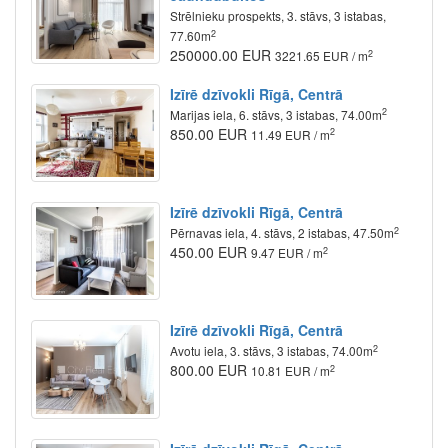
Strēlnieku prospekts, 3. stāvs, 3 istabas,
2
77.60m
250000.00 EUR
2
3221.65 EUR / m
Izīrē dzīvokli Rīgā, Centrā
2
Marijas iela, 6. stāvs, 3 istabas, 74.00m
850.00 EUR
2
11.49 EUR / m
Izīrē dzīvokli Rīgā, Centrā
2
Pērnavas iela, 4. stāvs, 2 istabas, 47.50m
450.00 EUR
2
9.47 EUR / m
Izīrē dzīvokli Rīgā, Centrā
2
Avotu iela, 3. stāvs, 3 istabas, 74.00m
800.00 EUR
2
10.81 EUR / m