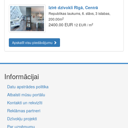
Izīrē dzīvokli Rīgā, Centrā
Republikas laukums, 6. stāvs, 3 istabas,
2
200.00m
2400.00 EUR
2
12 EUR / m
Apskatīt visu piedāvājumu
Informācijai
Datu apstrādes politika
Atbalsti mūsu portālu
Kontakti un rekvizīti
Reklāmas partneri
Dzīvokļu projekti
Par uzņēmumu