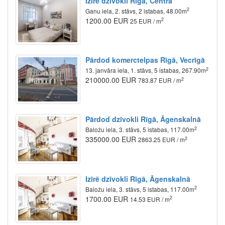
Izīrē dzīvokli Rīgā, Centrā
2
Ganu iela, 2. stāvs, 2 istabas, 48.00m
1200.00 EUR
2
25 EUR / m
Pārdod komerctelpas Rīgā, Vecrīgā
2
13. janvāra iela, 1. stāvs, 5 istabas, 267.90m
210000.00 EUR
2
783.87 EUR / m
Pārdod dzīvokli Rīgā, Āgenskalnā
2
Baložu iela, 3. stāvs, 5 istabas, 117.00m
335000.00 EUR
2
2863.25 EUR / m
Izīrē dzīvokli Rīgā, Āgenskalnā
2
Baložu iela, 3. stāvs, 5 istabas, 117.00m
1700.00 EUR
2
14.53 EUR / m