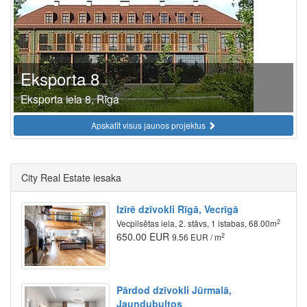
Eksporta 8
Eksporta iela 8, Rīga
Apskatīt visus jaunos projektus
City Real Estate iesaka
Izīrē dzīvokli Rīgā, Vecrīgā
2
Vecpilsētas iela, 2. stāvs, 1 istabas, 68.00m
650.00 EUR
2
9.56 EUR / m
Pārdod dzīvokli Jūrmalā,
Jaundubultos