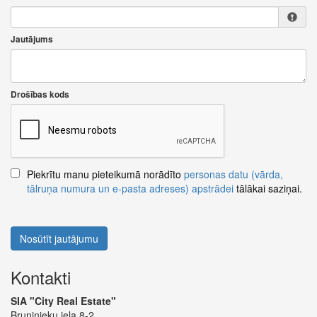
Jautājums
Drošības kods
Piekrītu manu pieteikumā norādīto
personas datu (vārda,
tālruņa numura un e-pasta adreses) apstrādei
tālākai saziņai.
Nosūtīt jautājumu
Kontakti
SIA "City Real Estate"
Bruņinieku iela 8-2