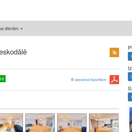
 pa dienām
P
leskodālē
I
16
pievienot favorītiem
S