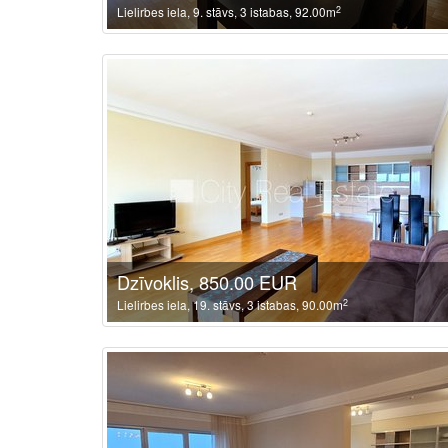
2
Lielirbes iela, 9. stāvs, 3 istabas, 92.00m
Dzīvoklis, 850.00 EUR
2
Lielirbes iela, 19. stāvs, 3 istabas, 90.00m