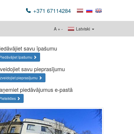
+371 67114284
A
+
-
Latviski
iedāvājiet savu īpašumu
Piedāvājiet īpašumu
zveidojiet savu pieprasījumu
Izveidojiet pieprasījumu
aņemiet piedāvājumus e-pastā
Pieteikties