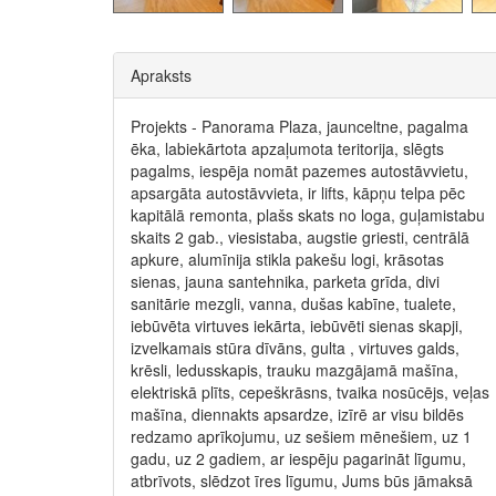
Apraksts
Projekts - Panorama Plaza, jaunceltne, pagalma
ēka, labiekārtota apzaļumota teritorija, slēgts
pagalms, iespēja nomāt pazemes autostāvvietu,
apsargāta autostāvvieta, ir lifts, kāpņu telpa pēc
kapitālā remonta, plašs skats no loga, guļamistabu
skaits 2 gab., viesistaba, augstie griesti, centrālā
apkure, alumīnija stikla pakešu logi, krāsotas
sienas, jauna santehnika, parketa grīda, divi
sanitārie mezgli, vanna, dušas kabīne, tualete,
iebūvēta virtuves iekārta, iebūvēti sienas skapji,
izvelkamais stūra dīvāns, gulta , virtuves galds,
krēsli, ledusskapis, trauku mazgājamā mašīna,
elektriskā plīts, cepeškrāsns, tvaika nosūcējs, veļas
mašīna, diennakts apsardze, izīrē ar visu bildēs
redzamo aprīkojumu, uz sešiem mēnešiem, uz 1
gadu, uz 2 gadiem, ar iespēju pagarināt līgumu,
atbrīvots, slēdzot īres līgumu, Jums būs jāmaksā