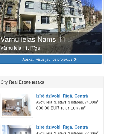
Vārnu ielas Nams 11
Vārnu iela 11, Rīga
Apskatīt visus jaunos projektus
City Real Estate iesaka
Izīrē dzīvokli Rīgā, Centrā
2
Avotu iela, 3. stāvs, 3 istabas, 74.00m
800.00 EUR
2
10.81 EUR / m
Izīrē dzīvokli Rīgā, Centrā
2
Avotu iela, 2. stāvs, 3 istabas, 77.00m