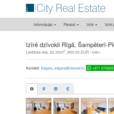
Informācijai
Pārdod
Izīrē
Izīrē
Izīrē dzīvokli Rīgā, Šampēterī-P
2
Lielirbes iela, 92.50m
, 900.00 EUR / mēn.
Kontakti:
Edgars
edgars@cityreal.lv
+371 270655