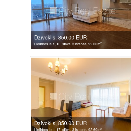
Dzīvoklis, 850.00 EUR
2
Lielirbes iela, 10. stāvs, 3 istabas, 92.00m
Dzīvoklis, 850.00 EUR
2
Lielirbes iela, 17. stāvs, 3 istabas, 92.60m