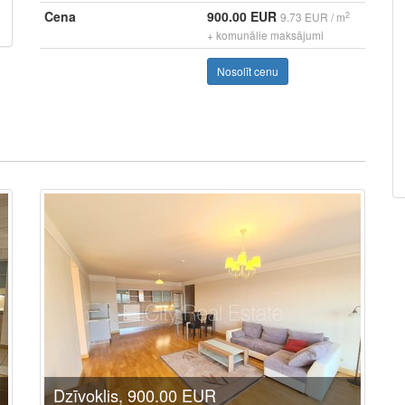
Cena
900.00 EUR
2
9.73 EUR / m
+ komunālie maksājumi
Nosolīt cenu
Dzīvoklis, 900.00 EUR