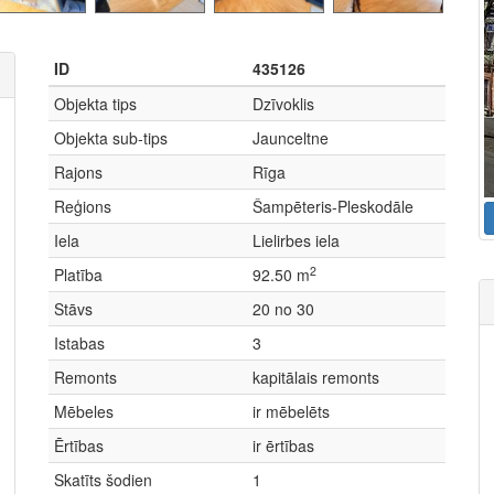
ID
435126
Objekta tips
Dzīvoklis
Objekta sub-tips
Jaunceltne
Rajons
Rīga
Reģions
Šampēteris-Pleskodāle
Iela
Lielirbes iela
2
Platība
92.50 m
Stāvs
20 no 30
Istabas
3
Remonts
kapitālais remonts
Mēbeles
ir mēbelēts
Ērtības
ir ērtības
Skatīts šodien
1