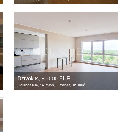
Dzīvoklis, 850.00 EUR
2
Lielirbes iela, 14. stāvs, 3 istabas, 92.00m