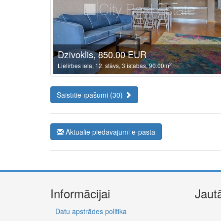
Dzīvoklis, 850.00 EUR
2
Lielirbes iela, 12. stāvs, 3 istabas, 90.00m
Saistītie īpašumi (30)
Aktuālie piedāvājumi e-pastā
Informācijai
Jaut
Datu apstrādes politika