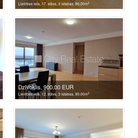
2
Lielirbes iela, 17. stāvs, 3 istabas, 90.00m
Dzīvoklis, 900.00 EUR
2
Lielirbes iela, 12. stāvs, 3 istabas, 90.00m