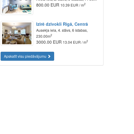
800.00 EUR
2
10.39 EUR / m
Izīrē dzīvokli Rīgā, Centrā
Ausekļa iela, 4. stāvs, 6 istabas,
2
230.00m
3000.00 EUR
2
13.04 EUR / m
Apskatīt visu piedāvājumu