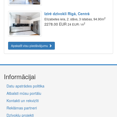
Izīrē dzīvokli Rīgā, Centrā
2
Elizabetes iela, 2. stāvs, 3 istabas, 94.90m
2278.00 EUR
2
24 EUR / m
Apskatīt visu piedāvājumu
Informācijai
Datu apstrādes politika
Atbalsti mūsu portālu
Kontakti un rekvizīti
Reklāmas partneri
Dzīvokļu projekti