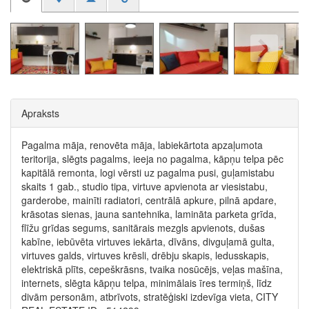
Apraksts
Pagalma māja, renovēta māja, labiekārtota apzaļumota
teritorija, slēgts pagalms, ieeja no pagalma, kāpņu telpa pēc
kapitālā remonta, logi vērsti uz pagalma pusi, guļamistabu
skaits 1 gab., studio tipa, virtuve apvienota ar viesistabu,
garderobe, mainīti radiatori, centrālā apkure, pilnā apdare,
krāsotas sienas, jauna santehnika, lamināta parketa grīda,
flīžu grīdas segums, sanitārais mezgls apvienots, dušas
kabīne, iebūvēta virtuves iekārta, dīvāns, divguļamā gulta,
virtuves galds, virtuves krēsli, drēbju skapis, ledusskapis,
elektriskā plīts, cepeškrāsns, tvaika nosūcējs, veļas mašīna,
internets, slēgta kāpņu telpa, minimālais īres termiņš, līdz
divām personām, atbrīvots, stratēģiski izdevīga vieta, CITY