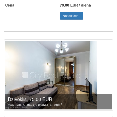
Cena
70.00 EUR / dienā
Nosolīt cenu
Dzīvoklis, 75.00 EUR
2
Ganu iela, 5. stāvs, 2 istabas, 48.00m