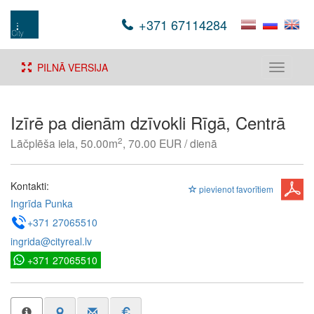
+371 67114284
PILNĀ VERSIJA
Toggle
navigati
Izīrē pa dienām dzīvokli Rīgā, Centrā
2
Lāčplēša iela, 50.00m
, 70.00 EUR / dienā
Kontakti:
pievienot favorītiem
Ingrīda Punka
+371 27065510
ingrida@cityreal.lv
+371 27065510