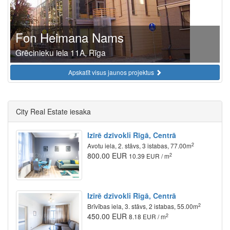
Fon Heimana Nams
Grēcinieku iela 11A, Rīga
Apskatīt visus jaunos projektus
City Real Estate iesaka
Izīrē dzīvokli Rīgā, Centrā
2
Avotu iela, 2. stāvs, 3 istabas, 77.00m
800.00 EUR
2
10.39 EUR / m
Izīrē dzīvokli Rīgā, Centrā
2
Brīvības iela, 3. stāvs, 2 istabas, 55.00m
450.00 EUR
2
8.18 EUR / m