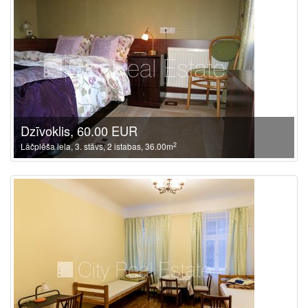
Dzīvoklis, 60.00 EUR
2
Lāčplēša iela, 3. stāvs, 2 istabas, 36.00m