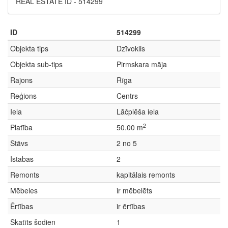
REAL ESTATE ID - 514299
ID
514299
Objekta tips
Dzīvoklis
Objekta sub-tips
Pirmskara māja
Rajons
Rīga
Reģions
Centrs
Iela
Lāčplēša iela
2
Platība
50.00 m
Stāvs
2 no 5
Istabas
2
Remonts
kapitālais remonts
Mēbeles
ir mēbelēts
Ērtības
ir ērtības
Skatīts šodien
1