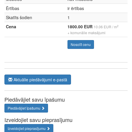
Ērtības
ir ērtības
Skatīts šodien
1
Cena
1800.00 EUR
2
10.06 EUR / m
+ komunālie maksājumi
Nosolīt cenu
Aktuālie piedāvājumi e-pastā
Piedāvājiet savu īpašumu
Piedāvājiet īpašumu
Izveidojiet savu pieprasījumu
Izveidojiet pieprasījumu