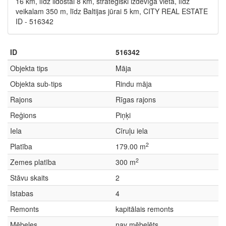
16 km, līdz lidostai 8 km, stratēģiski izdevīga vieta, līdz
veikalam 350 m, līdz Baltijas jūrai 5 km, CITY REAL ESTATE
ID - 516342
ID
516342
Objekta tips
Māja
Objekta sub-tips
Rindu māja
Rajons
Rīgas rajons
Reģions
Piņķi
Iela
Cīruļu iela
2
Platība
179.00 m
2
Zemes platība
300 m
Stāvu skaits
2
Istabas
4
Remonts
kapitālais remonts
Mēbeles
nav mēbelēts