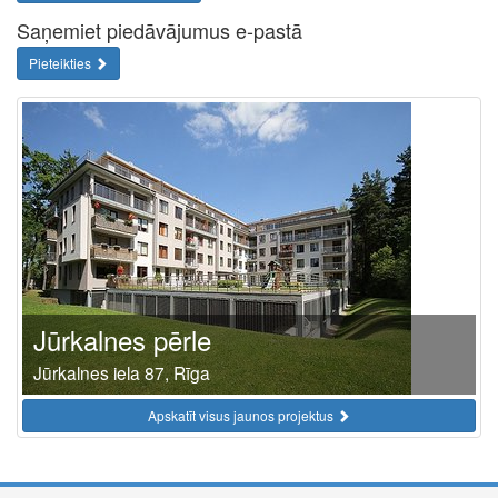
Saņemiet piedāvājumus e-pastā
Pieteikties
Jūrkalnes pērle
Jūrkalnes iela 87, Rīga
Apskatīt visus jaunos projektus