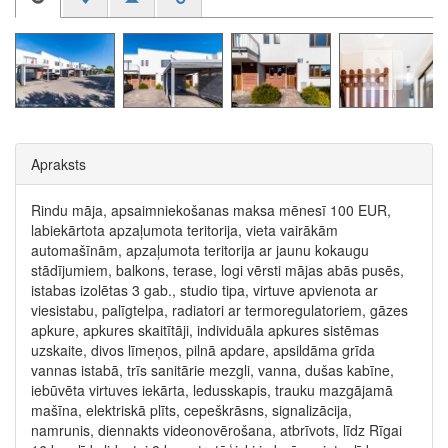
Apraksts
Rindu māja, apsaimniekošanas maksa mēnesī 100 EUR,
labiekārtota apzaļumota teritorija, vieta vairākām
automašīnām, apzaļumota teritorija ar jaunu kokaugu
stādījumiem, balkons, terase, logi vērsti mājas abās pusēs,
istabas izolētas 3 gab., studio tipa, virtuve apvienota ar
viesistabu, palīgtelpa, radiatori ar termoregulatoriem, gāzes
apkure, apkures skaitītāji, individuāla apkures sistēmas
uzskaite, divos līmeņos, pilnā apdare, apsildāma grīda
vannas istabā, trīs sanitārie mezgli, vanna, dušas kabīne,
iebūvēta virtuves iekārta, ledusskapis, trauku mazgājamā
mašīna, elektriskā plīts, cepeškrāsns, signalizācija,
namrunis, diennakts videonovērošana, atbrīvots, līdz Rīgai