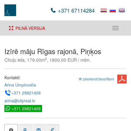
+371 67114284
PILNĀ VERSIJA
Toggle
navigati
Izīrē māju Rīgas rajonā, Piņķos
2
Cīruļu iela, 179.00m
, 1800.00 EUR / mēn.
Kontakti:
pievienot favorītiem
Arina Umpiroviča
+371 29821409
arina@cityreal.lv
+371 29821409