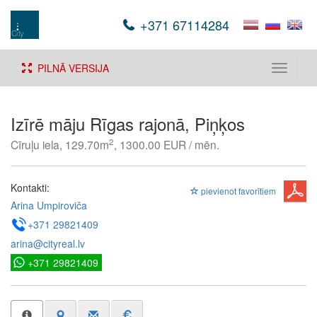
+371 67114284
PILNĀ VERSIJA
Toggle
navigati
Izīrē māju Rīgas rajonā, Piņķos
2
Cīruļu iela, 129.70m
, 1300.00 EUR / mēn.
Kontakti:
pievienot favorītiem
Arina Umpiroviča
+371 29821409
arina@cityreal.lv
+371 29821409