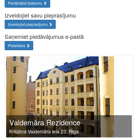
Piedāvājiet īpašumu
Izveidojiet savu pieprasījumu
Izveidojiet pieprasījumu
Saņemiet piedāvājumus e-pastā
Pieteikties
Valdemāra Rezidence
Krišjāņa Valdemāra iela 23, Rīga