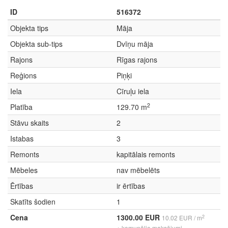
ID
516372
Objekta tips
Māja
Objekta sub-tips
Dvīņu māja
Rajons
Rīgas rajons
Reģions
Piņķi
Iela
Cīruļu iela
2
Platība
129.70 m
Stāvu skaits
2
Istabas
3
Remonts
kapitālais remonts
Mēbeles
nav mēbelēts
Ērtības
ir ērtības
Skatīts šodien
1
Cena
1300.00 EUR
2
10.02 EUR / m
+ komunālie maksājumi