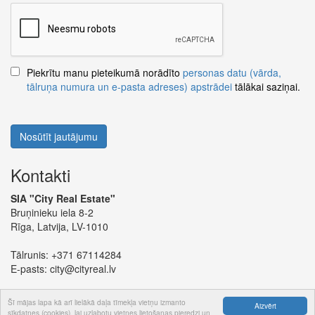
Piekrītu manu pieteikumā norādīto
personas datu (vārda,
tālruņa numura un e-pasta adreses) apstrādei
tālākai saziņai.
Nosūtīt jautājumu
Kontakti
SIA "City Real Estate"
Bruņinieku iela 8-2
Rīga, Latvija, LV-1010
Tālrunis:
+371 67114284
E-pasts:
city@cityreal.lv
Šī mājas lapa kā arī lielākā daļa tīmekļa vietņu izmanto
Aizvērt
sīkdatnes (cookies), lai uzlabotu vietnes lietošanas pieredzi un