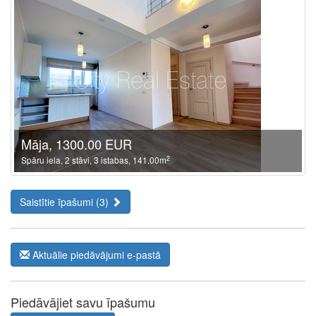
Māja, 1300.00 EUR
2
Spāru iela, 2 stāvi, 3 istabas, 141.00m
Saistītie īpašumi (3)
Aktuālie piedāvājumi e-pastā
Piedāvājiet savu īpašumu