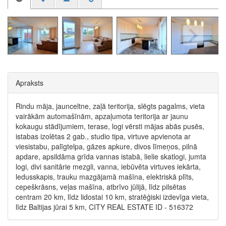
Apraksts
Rindu māja, jaunceltne, zaļā teritorija, slēgts pagalms, vieta
vairākām automašīnām, apzaļumota teritorija ar jaunu
kokaugu stādījumiem, terase, logi vērsti mājas abās pusēs,
istabas izolētas 2 gab., studio tipa, virtuve apvienota ar
viesistabu, palīgtelpa, gāzes apkure, divos līmeņos, pilnā
apdare, apsildāma grīda vannas istabā, lielie skatlogi, jumta
logi, divi sanitārie mezgli, vanna, iebūvēta virtuves iekārta,
ledusskapis, trauku mazgājamā mašīna, elektriskā plīts,
cepeškrāsns, veļas mašīna, atbrīvo jūlijā, līdz pilsētas
centram 20 km, līdz lidostai 10 km, stratēģiski izdevīga vieta,
līdz Baltijas jūrai 5 km, CITY REAL ESTATE ID - 516372