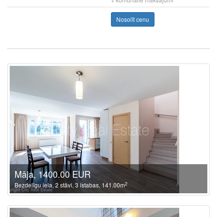
Nosolīt cenu
Māja, 1400.00 EUR
2
Bezdelīgu iela, 2 stāvi, 3 istabas, 141.00m