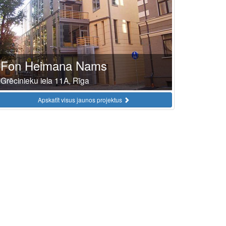
Fon Heimana Nams
Grēcinieku iela 11A, Rīga
Apskatīt visus jaunos projektus