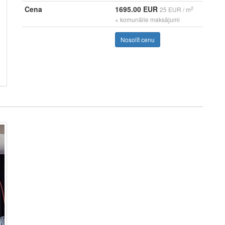
Cena
1695.00 EUR
2
25 EUR / m
+ komunālie maksājumi
Nosolīt cenu