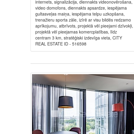
internets, signalizācija, diennakts videonovērošana,
video domofons, diennakts apsardze, iespējama
gultasveļas maiņa, iespējama telpu uzkopšana,
trenažieru sporta zāle, izīrē ar visu bildēs redzamo
aprīkojumu, atbrīvots, projektā vēl pieejami dzīvokļi,
projektā vēl pieejamas komercplatības, līdz
centram 3 km, stratēģiski izdevīga vieta, CITY
REAL ESTATE ID - 516598