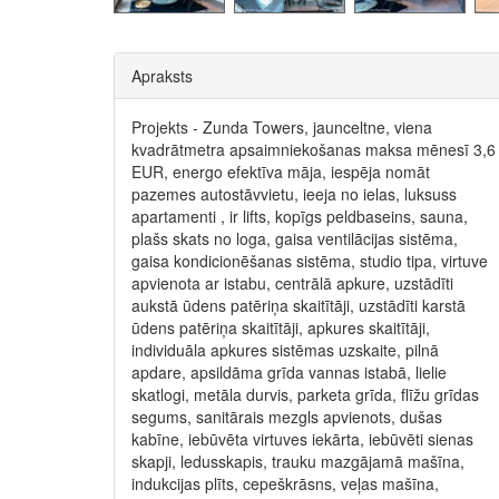
Apraksts
Projekts - Zunda Towers, jaunceltne, viena
kvadrātmetra apsaimniekošanas maksa mēnesī 3,6
EUR, energo efektīva māja, iespēja nomāt
pazemes autostāvvietu, ieeja no ielas, luksuss
apartamenti , ir lifts, kopīgs peldbaseins, sauna,
plašs skats no loga, gaisa ventilācijas sistēma,
gaisa kondicionēšanas sistēma, studio tipa, virtuve
apvienota ar istabu, centrālā apkure, uzstādīti
aukstā ūdens patēriņa skaitītāji, uzstādīti karstā
ūdens patēriņa skaitītāji, apkures skaitītāji,
individuāla apkures sistēmas uzskaite, pilnā
apdare, apsildāma grīda vannas istabā, lielie
skatlogi, metāla durvis, parketa grīda, flīžu grīdas
segums, sanitārais mezgls apvienots, dušas
kabīne, iebūvēta virtuves iekārta, iebūvēti sienas
skapji, ledusskapis, trauku mazgājamā mašīna,
indukcijas plīts, cepeškrāsns, veļas mašīna,