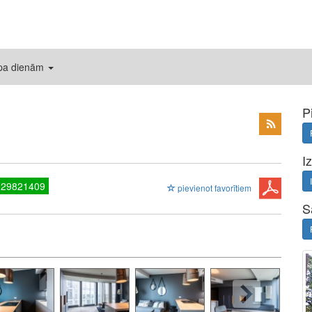
 pa dienām
P
I
 29821409
pievienot favorītiem
S