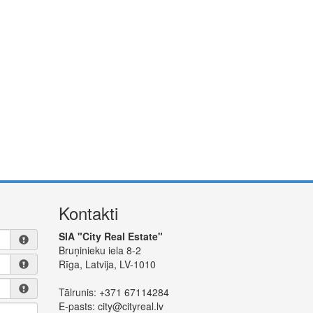
Kontakti
SIA "City Real Estate"
Bruņinieku iela 8-2
Rīga, Latvija, LV-1010
Tālrunis:
+371 67114284
E-pasts:
city@cityreal.lv