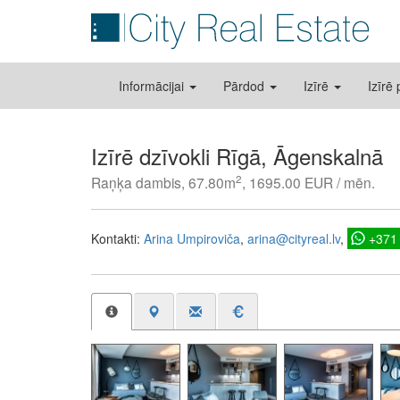
Informācijai
Pārdod
Izīrē
Izīrē
Izīrē dzīvokli Rīgā, Āgenskalnā
2
Raņķa dambis, 67.80m
, 1695.00 EUR / mēn.
Kontakti:
Arina Umpiroviča
arina@cityreal.lv
+371