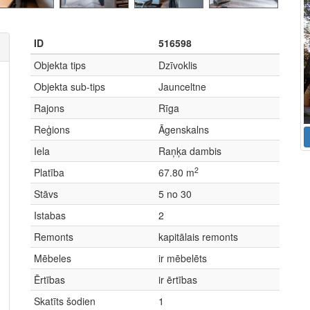
ID
516598
Objekta tips
Dzīvoklis
Objekta sub-tips
Jaunceltne
Rajons
Rīga
Reģions
Āgenskalns
Iela
Raņķa dambis
2
Platība
67.80 m
Stāvs
5 no 30
Istabas
2
Remonts
kapitālais remonts
Mēbeles
ir mēbelēts
Ērtības
ir ērtības
Skatīts šodien
1