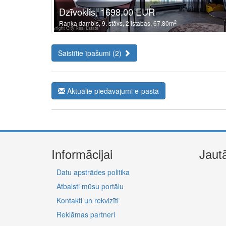
Dzīvoklis, 1698.00 EUR
2
Raņķa dambis, 9. stāvs, 2 istabas, 67.80m
Saistītie īpašumi (2)
Aktuālie piedāvājumi e-pastā
Informācijai
Jaut
Datu apstrādes politika
Atbalsti mūsu portālu
Kontakti un rekvizīti
Reklāmas partneri