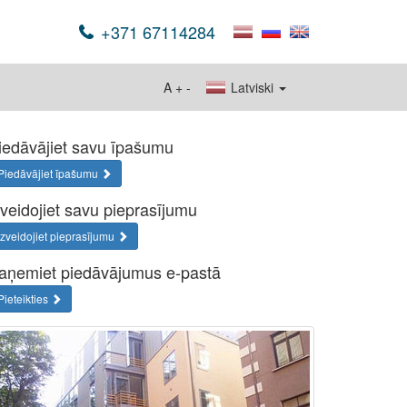
+371 67114284
A
+
-
Latviski
iedāvājiet savu īpašumu
Piedāvājiet īpašumu
zveidojiet savu pieprasījumu
Izveidojiet pieprasījumu
aņemiet piedāvājumus e-pastā
Pieteikties