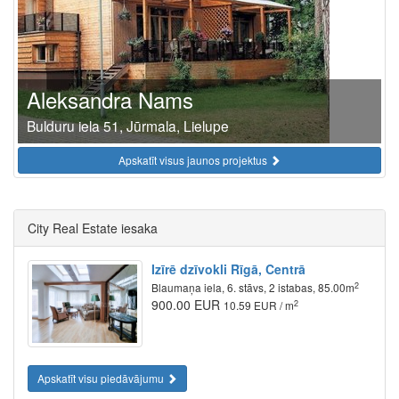
Aleksandra Nams
Bulduru iela 51, Jūrmala, Lielupe
Apskatīt visus jaunos projektus
City Real Estate iesaka
Izīrē dzīvokli Rīgā, Centrā
2
Blaumaņa iela, 6. stāvs, 2 istabas, 85.00m
900.00 EUR
2
10.59 EUR / m
Apskatīt visu piedāvājumu