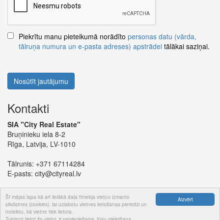
Piekrītu manu pieteikumā norādīto
personas datu (vārda,
tālruņa numura un e-pasta adreses) apstrādei
tālākai saziņai.
Nosūtīt jautājumu
Kontakti
SIA "City Real Estate"
Bruņinieku iela 8-2
Rīga, Latvija, LV-1010
Tālrunis:
+371 67114284
E-pasts:
city@cityreal.lv
Šī mājas lapa kā arī lielākā daļa tīmekļa vietņu izmanto
Aizvērt
sīkdatnes (cookies), lai uzlabotu vietnes lietošanas pieredzi un
noteiktu, kā vietne tiek lietota.
© 2024 SIA "City Real Estate"
Turpinot lietot šo vietni, ir nepieciešama Jūsu piekrišana.