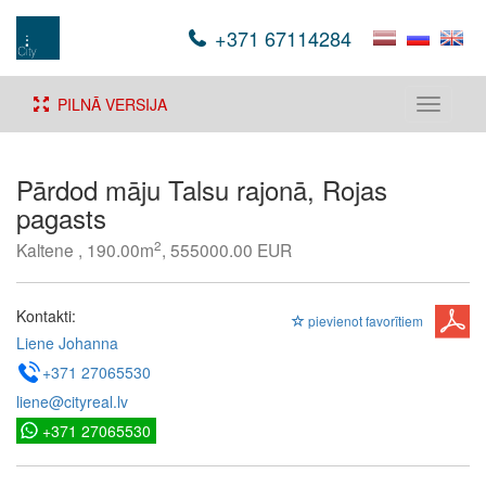
+371 67114284
PILNĀ VERSIJA
Toggle
navigati
Pārdod māju Talsu rajonā, Rojas
pagasts
2
Kaltene , 190.00m
, 555000.00 EUR
Kontakti:
pievienot favorītiem
Liene Johanna
+371 27065530
liene@cityreal.lv
+371 27065530