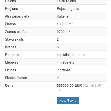
Rajons
Talsu rajons
Reģions
Rojas pagasts
Atrašanās vieta
Kaltene
2
Platība
190.00 m
2
Zemes platība
9700 m
Stāvu skaits
2
Istabas
5
Remonts
kapitālais remonts
Mēbeles
ir mēbelēts
Ērtības
ir ērtības
Skatīts šodien
2
Cena
555000.00 EUR
2921.05 EUR /
2
m
Nosolīt cenu