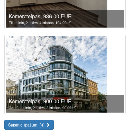
Komerctelpas, 936.00 EUR
2
Elijas iela, 2. stāvs, 4 istabas, 104.00m
Komerctelpas, 900.00 EUR
2
Ģertrūdes iela, 2. stāvs, 3 istabas, 90.00m
Saistītie īpašumi (4)