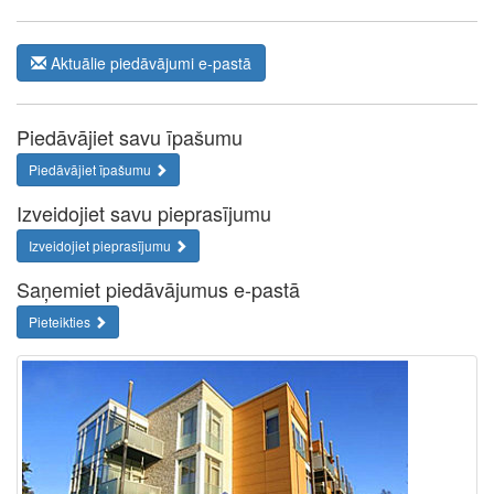
Aktuālie piedāvājumi e-pastā
Piedāvājiet savu īpašumu
Piedāvājiet īpašumu
Izveidojiet savu pieprasījumu
Izveidojiet pieprasījumu
Saņemiet piedāvājumus e-pastā
Pieteikties