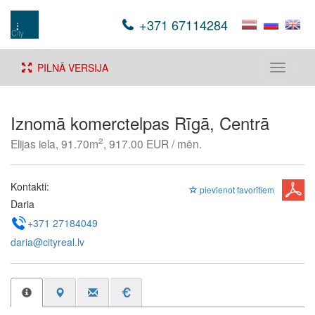
+371 67114284
PILNĀ VERSIJA
Toggle
navigati
Iznomā komerctelpas Rīgā, Centrā
2
Elijas iela, 91.70m
, 917.00 EUR / mēn.
Kontakti:
pievienot favorītiem
Daria
+371 27184049
daria@cityreal.lv