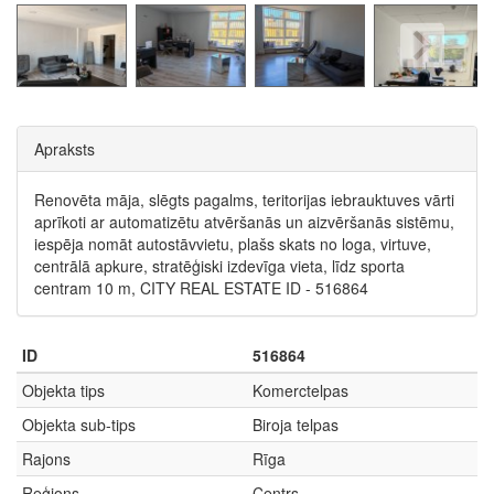
Apraksts
Renovēta māja, slēgts pagalms, teritorijas iebrauktuves vārti
aprīkoti ar automatizētu atvēršanās un aizvēršanās sistēmu,
iespēja nomāt autostāvvietu, plašs skats no loga, virtuve,
centrālā apkure, stratēģiski izdevīga vieta, līdz sporta
centram 10 m, CITY REAL ESTATE ID - 516864
ID
516864
Objekta tips
Komerctelpas
Objekta sub-tips
Biroja telpas
Rajons
Rīga
Reģions
Centrs