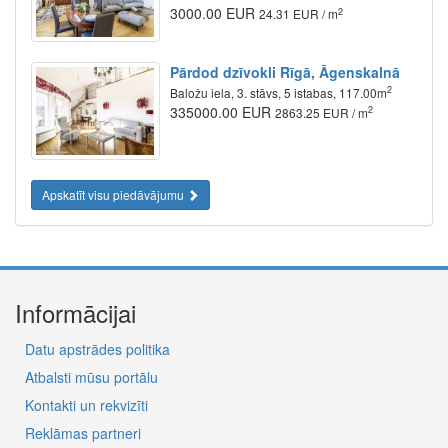
3000.00 EUR
2
24.31 EUR / m
Pārdod dzīvokli Rīgā, Āgenskalnā
2
Baložu iela, 3. stāvs, 5 istabas, 117.00m
335000.00 EUR
2
2863.25 EUR / m
Apskatīt visu piedāvājumu
Informācijai
Datu apstrādes politika
Atbalsti mūsu portālu
Kontakti un rekvizīti
Reklāmas partneri