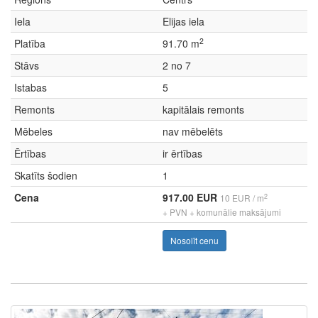
Iela
Elijas iela
2
Platība
91.70 m
Stāvs
2 no 7
Istabas
5
Remonts
kapitālais remonts
Mēbeles
nav mēbelēts
Ērtības
ir ērtības
Skatīts šodien
1
Cena
917.00 EUR
2
10 EUR / m
+ PVN + komunālie maksājumi
Nosolīt cenu