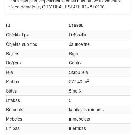
indukcijas plīts, cepeškrāsns, veļas mašīna, veļas žāvētājs,
video domofons, CITY REAL ESTATE ID - 516900
ID
516900
Objekta tips
Dzīvoklis
Objekta sub-tips
Jaunceltne
Rajons
Rīga
Reģions
Centrs
Iela
Stabu iela
2
Platība
277.40 m
Stāvs
5 no 6
Istabas
5
Remonts
kapitālais remonts
Mēbeles
ir mēbelēts
Ērtības
ir ērtības