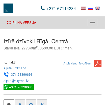
+371 67114284
PILNĀ VERSIJA
Toggle
navigati
Izīrē dzīvokli Rīgā, Centrā
2
Stabu iela, 277.40m
, 3500.00 EUR / mēn.
Kontakti:
pievienot favorītiem
Aljeta Erdmane
+371 28390696
aljeta@cityreal.lv
+371 28390696