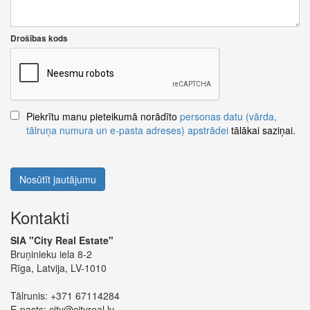
Drošības kods
Piekrītu manu pieteikumā norādīto
personas datu (vārda,
tālruņa numura un e-pasta adreses) apstrādei
tālākai saziņai.
Nosūtīt jautājumu
Kontakti
SIA "City Real Estate"
Bruņinieku iela 8-2
Rīga, Latvija, LV-1010
Tālrunis:
+371 67114284
E-pasts:
city@cityreal.lv