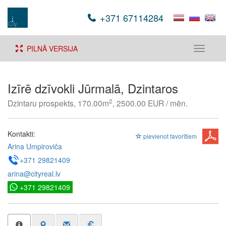
+371 67114284
PILNĀ VERSIJA
Toggle
navigati
Izīrē dzīvokli Jūrmalā, Dzintaros
2
Dzintaru prospekts, 170.00m
, 2500.00 EUR / mēn.
Kontakti:
pievienot favorītiem
Arina Umpiroviča
+371 29821409
arina@cityreal.lv
+371 29821409