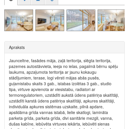
Apraksts
Jaunceltne, fasādes māja, zaļā teritorija, slēgta teritorija,
pazemes autostāvvieta, ieeja no ielas, pagalmā bērnu spēļu
laukums, apzaļumota teritorija ar jaunu kokaugu
stādījumiem, terase, logi vērsti mājas abās pusēs,
guļamistabu skaits 3 gab., istabas izolētas 3 gab., studio
tipa, virtuve apvienota ar viesistabu, radiatori ar
termoregulatoriem, uzstādīti aukstā ūdens patēriņa skaitītāji,
uzstādīti karstā ūdens patēriņa skaitītāji, apkures skaitītāji,
individuāla apkures sistēmas uzskaite, pilnā apdare,
apsildāma grīda vannas istabā, lielie skatlogi, lamināta
parketa grīda, parketa grīda, divi sanitārie mezgli, vanna,
dušas kabīne, iebūvēta virtuves iekārta, iebūvēti sienas