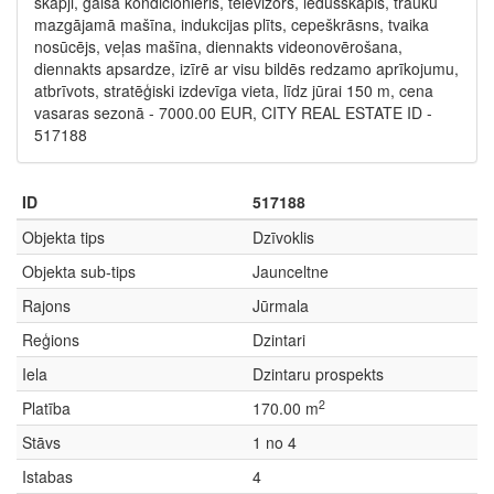
skapji, gaisa kondicionieris, televizors, ledusskapis, trauku
mazgājamā mašīna, indukcijas plīts, cepeškrāsns, tvaika
nosūcējs, veļas mašīna, diennakts videonovērošana,
diennakts apsardze, izīrē ar visu bildēs redzamo aprīkojumu,
atbrīvots, stratēģiski izdevīga vieta, līdz jūrai 150 m, cena
vasaras sezonā - 7000.00 EUR, CITY REAL ESTATE ID -
517188
ID
517188
Objekta tips
Dzīvoklis
Objekta sub-tips
Jaunceltne
Rajons
Jūrmala
Reģions
Dzintari
Iela
Dzintaru prospekts
2
Platība
170.00 m
Stāvs
1 no 4
Istabas
4