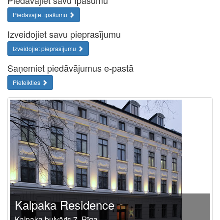
Piedāvājiet savu īpašumu
Piedāvājiet īpašumu
Izveidojiet savu pieprasījumu
Izveidojiet pieprasījumu
Saņemiet piedāvājumus e-pastā
Pieteikties
Kalpaka Residence
Kalpaka bulvāris 7, Rīga