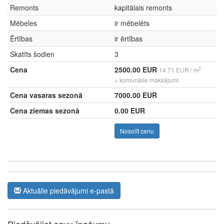
Remonts
kapitālais remonts
Mēbeles
ir mēbelēts
Ērtības
ir ērtības
Skatīts šodien
3
Cena
2500.00 EUR
2
14.71 EUR / m
+ komunālie maksājumi
Cena vasaras sezonā
7000.00 EUR
Cena ziemas sezonā
0.00 EUR
Nosolīt cenu
Aktuālie piedāvājumi e-pastā