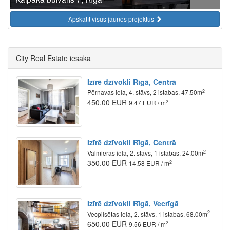
Apskatīt visus jaunos projektus
City Real Estate iesaka
Izīrē dzīvokli Rīgā, Centrā
2
Pērnavas iela, 4. stāvs, 2 istabas, 47.50m
450.00 EUR
2
9.47 EUR / m
Izīrē dzīvokli Rīgā, Centrā
2
Valmieras iela, 2. stāvs, 1 istabas, 24.00m
350.00 EUR
2
14.58 EUR / m
Izīrē dzīvokli Rīgā, Vecrīgā
2
Vecpilsētas iela, 2. stāvs, 1 istabas, 68.00m
650.00 EUR
2
9.56 EUR / m