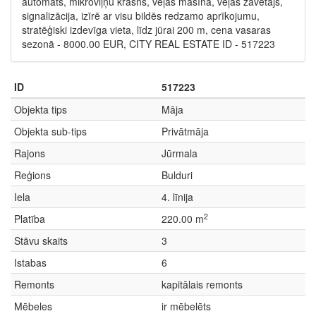
automāts, mikroviļņu krāsns, veļas mašīna, veļas žāvētājs,
signalizācija, izīrē ar visu bildēs redzamo aprīkojumu,
stratēģiski izdevīga vieta, līdz jūrai 200 m, cena vasaras
sezonā - 8000.00 EUR, CITY REAL ESTATE ID - 517223
ID
517223
Objekta tips
Māja
Objekta sub-tips
Privātmāja
Rajons
Jūrmala
Reģions
Bulduri
Iela
4. līnija
2
Platība
220.00 m
Stāvu skaits
3
Istabas
6
Remonts
kapitālais remonts
Mēbeles
ir mēbelēts