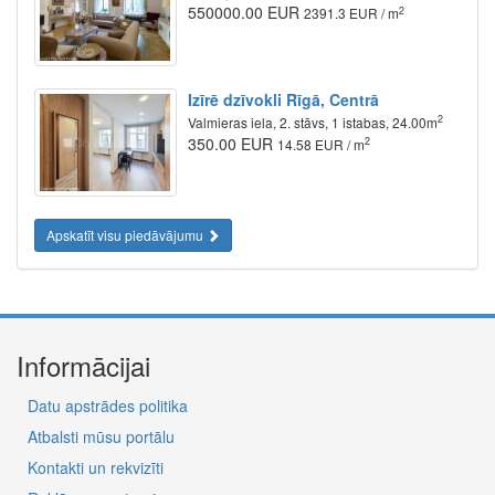
550000.00 EUR
2
2391.3 EUR / m
Izīrē dzīvokli Rīgā, Centrā
2
Valmieras iela, 2. stāvs, 1 istabas, 24.00m
350.00 EUR
2
14.58 EUR / m
Apskatīt visu piedāvājumu
Informācijai
Datu apstrādes politika
Atbalsti mūsu portālu
Kontakti un rekvizīti