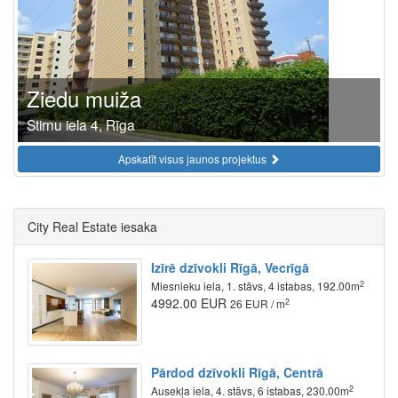
Ziedu muiža
Stirnu iela 4, Rīga
Apskatīt visus jaunos projektus
City Real Estate iesaka
Izīrē dzīvokli Rīgā, Vecrīgā
2
Miesnieku iela, 1. stāvs, 4 istabas, 192.00m
4992.00 EUR
2
26 EUR / m
Pārdod dzīvokli Rīgā, Centrā
2
Ausekļa iela, 4. stāvs, 6 istabas, 230.00m