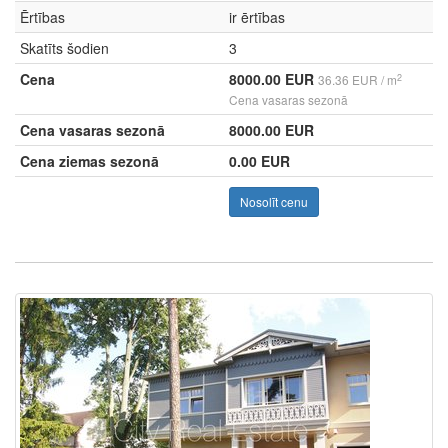
Ērtības
ir ērtības
Skatīts šodien
3
Cena
8000.00 EUR
2
36.36 EUR / m
Cena vasaras sezonā
Cena vasaras sezonā
8000.00 EUR
Cena ziemas sezonā
0.00 EUR
Nosolīt cenu