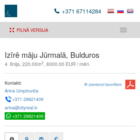
+371 67114284
PILNĀ VERSIJA
Toggle
navigati
Izīrē māju Jūrmalā, Bulduros
2
4. līnija, 220.00m
, 8000.00 EUR / mēn.
Kontakti:
pievienot favorītiem
Arina Umpiroviča
+371 29821409
arina@cityreal.lv
+371 29821409