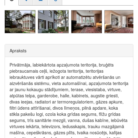
Apraksts
Privātmāja, labiekārtota apzaļumota teritorija, bruģēts
piebraucamais ceļš, iežogota teritorija, teritorijas
iebrauktuves vārti aprīkoti ar automatizētu atvēršanās un
aizvēršanās sistēmu, vieta automašīnai, apzaļumota teritorija
ar jaunu kokaugu stādījumiem, terase, viesistaba, virtuve,
atpūtas telpa, garderobe, halle, kabinets, augstie griesti,
divas ieejas, radiatori ar termoregulatoriem, gāzes apkure,
filtri ūdens attīrīšanai, divos līmeņos, pilnā apdare, koka
stikla pakešu logi, ozola koka grīdas segums, flīžu grīdas
segums, trīs sanitārie mezgli, vanna, dušas kabīne, iebūvēta
virtuves iekārta, televizors, ledusskapis, trauku mazgājamā
mašīna, cepeškrāsns, gāzes plīts, tvaika nosūcējs, kafijas