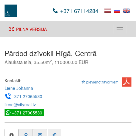
+371 67114284
PILNĀ VERSIJA
Toggle
navigati
Pārdod dzīvokli Rīgā, Centrā
2
Alauksta iela, 35.50m
, 110000.00 EUR
Kontakti:
pievienot favorītiem
Liene Johanna
+371 27065530
liene@cityreal.lv
+371 27065530