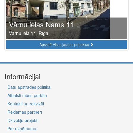
Vārnu ielas Nams 11
Vārnu iela 11, Rīga
Apskatīt visus jaunos projektus
Informācijai
Datu apstrādes politika
Atbalsti mūsu portālu
Kontakti un rekvizīti
Reklāmas partneri
Dzīvokļu projekti
Par uzņēmumu