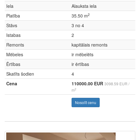
Iela
Alauksta iela
2
Platība
35.50 m
Stāvs
3 no 4
Istabas
2
Remonts
kapitālais remonts
Mēbeles
ir mēbelēts
Ērtības
ir ērtības
Skatīts šodien
4
Cena
110000.00 EUR
3098.59 EUR /
2
m
Nosolīt cenu