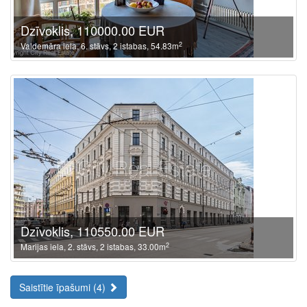
Dzīvoklis, 110000.00 EUR
2
Valdemāra iela, 6. stāvs, 2 istabas, 54.83m
Dzīvoklis, 110550.00 EUR
2
Marijas iela, 2. stāvs, 2 istabas, 33.00m
Saistītie īpašumi (4)