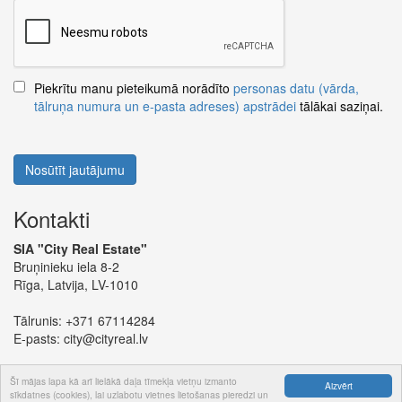
Piekrītu manu pieteikumā norādīto
personas datu (vārda,
tālruņa numura un e-pasta adreses) apstrādei
tālākai saziņai.
Nosūtīt jautājumu
Kontakti
SIA "City Real Estate"
Bruņinieku iela 8-2
Rīga, Latvija, LV-1010
Tālrunis:
+371 67114284
E-pasts:
city@cityreal.lv
Šī mājas lapa kā arī lielākā daļa tīmekļa vietņu izmanto
Aizvērt
sīkdatnes (cookies), lai uzlabotu vietnes lietošanas pieredzi un