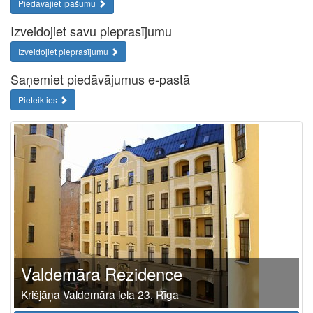
Piedāvājiet īpašumu
Izveidojiet savu pieprasījumu
Izveidojiet pieprasījumu
Saņemiet piedāvājumus e-pastā
Pieteikties
Valdemāra Rezidence
Krišjāņa Valdemāra iela 23, Rīga