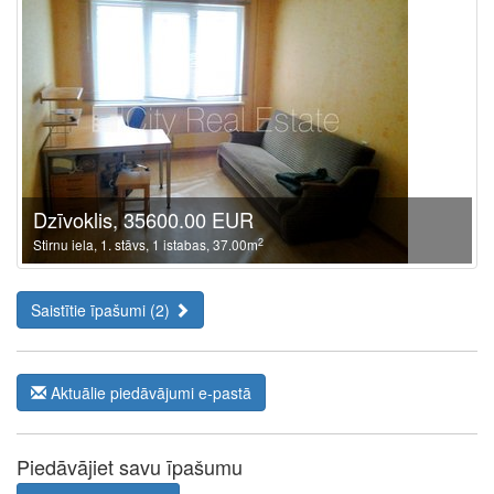
Dzīvoklis, 35600.00 EUR
2
Stirnu iela, 1. stāvs, 1 istabas, 37.00m
Saistītie īpašumi (2)
Aktuālie piedāvājumi e-pastā
Piedāvājiet savu īpašumu