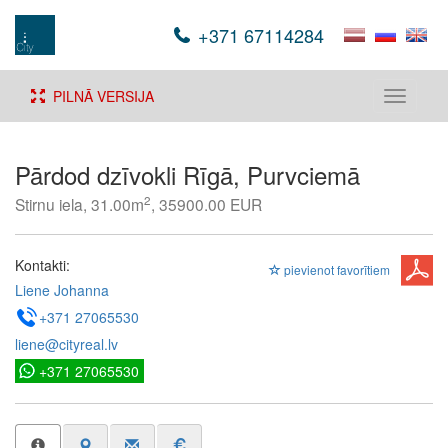
+371 67114284
PILNĀ VERSIJA
Toggle
navigati
Pārdod dzīvokli Rīgā, Purvciemā
2
Stirnu iela, 31.00m
, 35900.00 EUR
Kontakti:
pievienot favorītiem
Liene Johanna
+371 27065530
liene@cityreal.lv
+371 27065530