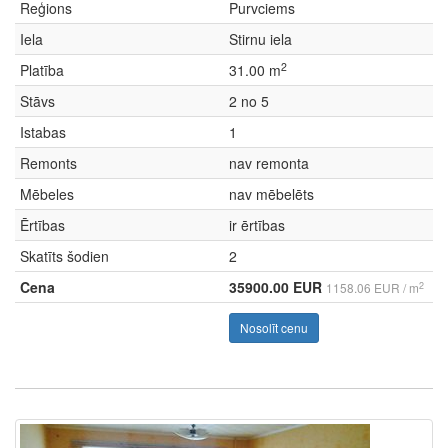
Reģions
Purvciems
Iela
Stirnu iela
2
Platība
31.00 m
Stāvs
2 no 5
Istabas
1
Remonts
nav remonta
Mēbeles
nav mēbelēts
Ērtības
ir ērtības
Skatīts šodien
2
Cena
35900.00 EUR
2
1158.06 EUR / m
Nosolīt cenu