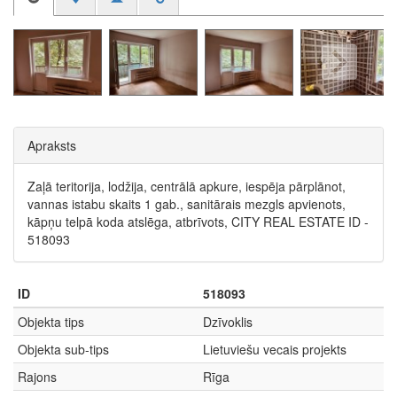
Apraksts
Zaļā teritorija, lodžija, centrālā apkure, iespēja pārplānot,
vannas istabu skaits 1 gab., sanitārais mezgls apvienots,
kāpņu telpā koda atslēga, atbrīvots, CITY REAL ESTATE ID -
518093
ID
518093
Objekta tips
Dzīvoklis
Objekta sub-tips
Lietuviešu vecais projekts
Rajons
Rīga