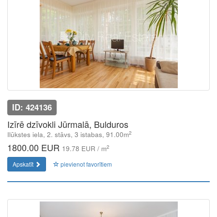
ID: 424136
Izīrē dzīvokli Jūrmalā, Bulduros
2
Ilūkstes iela, 2. stāvs, 3 istabas, 91.00m
1800.00 EUR
2
19.78 EUR / m
Apskatīt
pievienot favorītiem