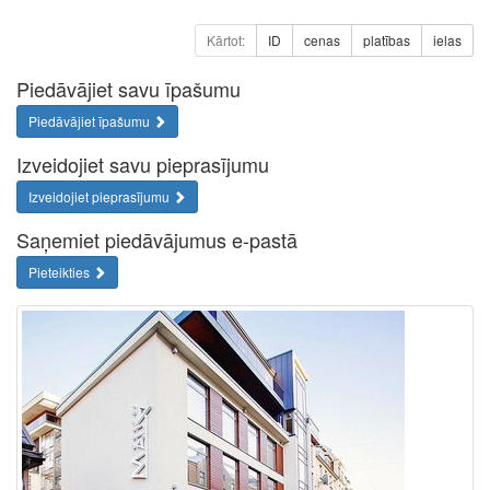
Kārtot:
ID
cenas
platības
ielas
Piedāvājiet savu īpašumu
Piedāvājiet īpašumu
Izveidojiet savu pieprasījumu
Izveidojiet pieprasījumu
Saņemiet piedāvājumus e-pastā
Pieteikties