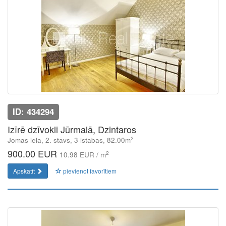
ID: 434294
Izīrē dzīvokli Jūrmalā, Dzintaros
2
Jomas iela, 2. stāvs, 3 istabas, 82.00m
900.00 EUR
2
10.98 EUR / m
Apskatīt
pievienot favorītiem