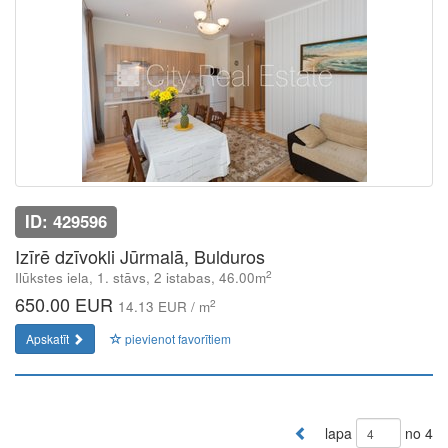
ID: 429596
Izīrē dzīvokli Jūrmalā, Bulduros
2
Ilūkstes iela, 1. stāvs, 2 istabas, 46.00m
650.00 EUR
2
14.13 EUR / m
Apskatīt
pievienot favorītiem
lapa
no 4