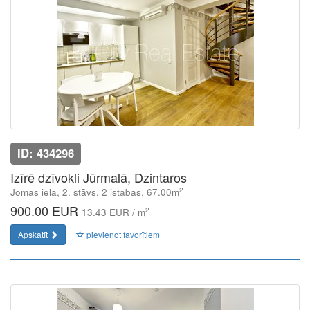
ID: 434296
Izīrē dzīvokli Jūrmalā, Dzintaros
2
Jomas iela, 2. stāvs, 2 istabas, 67.00m
900.00 EUR
2
13.43 EUR / m
Apskatīt
pievienot favorītiem