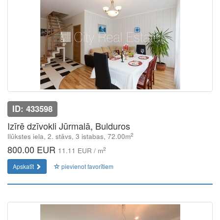
ID: 433598
Izīrē dzīvokli Jūrmalā, Bulduros
2
Ilūkstes iela, 2. stāvs, 3 istabas, 72.00m
800.00 EUR
2
11.11 EUR / m
Apskatīt
pievienot favorītiem