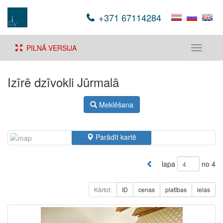
+371 67114284
PILNĀ VERSIJA
Toggle
navigati
Izīrē dzīvokli Jūrmalā
Meklēšana
Parādīt kartē
lapa
no 4
Kārtot:
ID
cenas
platības
ielas