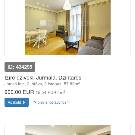
ID: 434295
Izīrē dzīvokli Jūrmalā, Dzintaros
2
Jomas iela, 2. stāvs, 2 istabas, 57.90m
900.00 EUR
2
15.54 EUR / m
Apskatīt
pievienot favorītiem