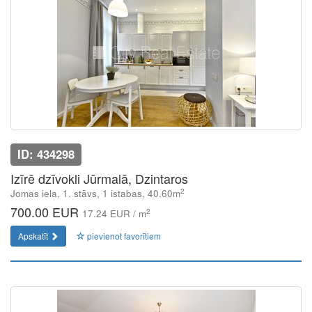
ID: 434298
Izīrē dzīvokli Jūrmalā, Dzintaros
2
Jomas iela, 1. stāvs, 1 istabas, 40.60m
700.00 EUR
2
17.24 EUR / m
Apskatīt
pievienot favorītiem