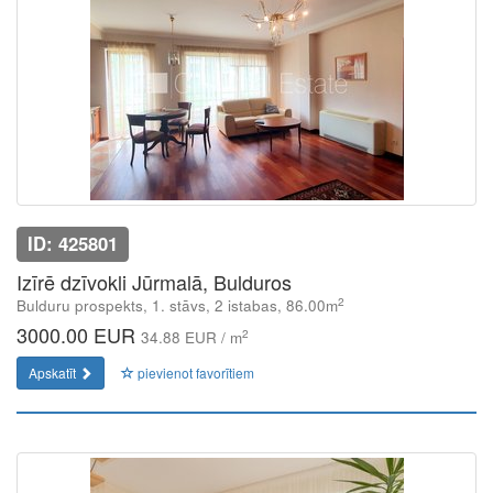
ID: 425801
Izīrē dzīvokli Jūrmalā, Bulduros
2
Bulduru prospekts, 1. stāvs, 2 istabas, 86.00m
3000.00 EUR
2
34.88 EUR / m
Apskatīt
pievienot favorītiem