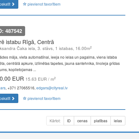
pskatīt
pievienot favorītiem
D: 487542
īrē istabu Rīgā, Centrā
2
ksandra Čaka iela, 3. stāvs, 1 istabas, 16.00m
ādes māja, vieta automašīnai, ieeja no ielas un pagalma, viena istaba
ēta, centrālā apkure, izlīmētas tapetes, jauna santehnika, linoleja grīdas
ums, koplietojamas ...
0.00 EUR
2
15.63 EUR / m
ars
, +371 27065516,
edgars@cityreal.lv
pskatīt
pievienot favorītiem
Kārtot:
ID
cenas
platības
ielas