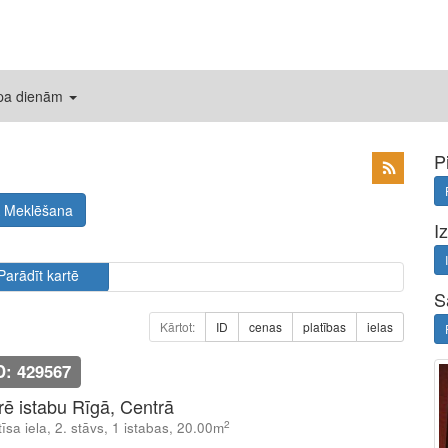
 pa dienām
P
Meklēšana
I
Parādīt kartē
S
Kārtot:
ID
cenas
platības
ielas
D: 429567
īrē istabu Rīgā, Centrā
2
īsa iela, 2. stāvs, 1 istabas, 20.00m