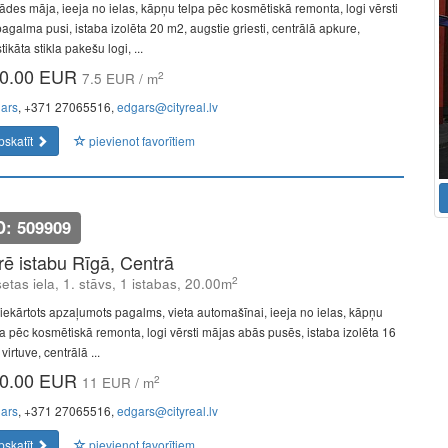
ādes māja, ieeja no ielas, kāpņu telpa pēc kosmētiskā remonta, logi vērsti
pagalma pusi, istaba izolēta 20 m2, augstie griesti, centrālā apkure,
tikāta stikla pakešu logi, ...
0.00 EUR
2
7.5 EUR / m
ars
, +371 27065516,
edgars@cityreal.lv
pskatīt
pievienot favorītiem
D: 509909
īrē istabu Rīgā, Centrā
2
etas iela, 1. stāvs, 1 istabas, 20.00m
iekārtots apzaļumots pagalms, vieta automašīnai, ieeja no ielas, kāpņu
pa pēc kosmētiskā remonta, logi vērsti mājas abās pusēs, istaba izolēta 16
virtuve, centrālā ...
0.00 EUR
2
11 EUR / m
ars
, +371 27065516,
edgars@cityreal.lv
pskatīt
pievienot favorītiem