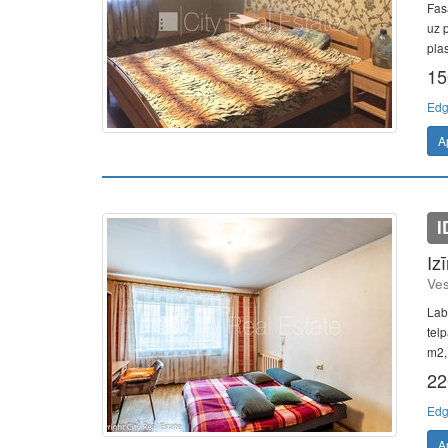
Fas
uz 
plas
15
Edg
A
I
Iz
Ves
Lab
tel
m2, 
22
Edg
A