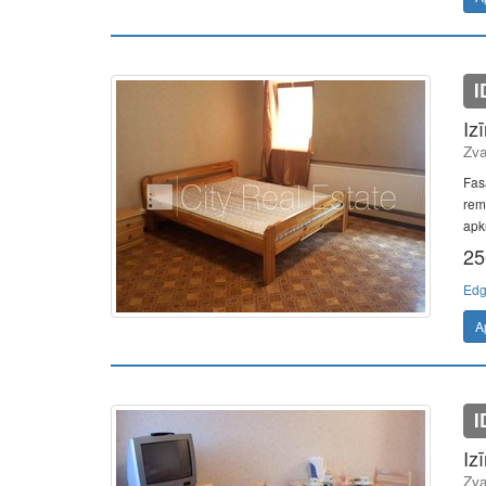
I
Iz
Zva
Fas
remo
apku
25
Edg
A
I
Iz
Zva