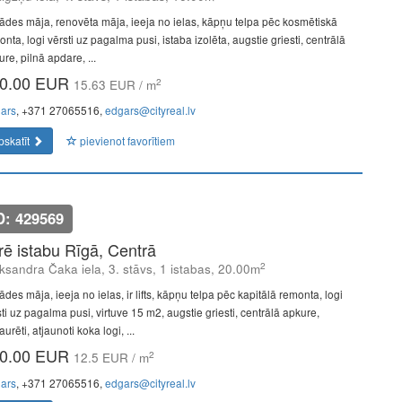
ādes māja, renovēta māja, ieeja no ielas, kāpņu telpa pēc kosmētiskā
nta, logi vērsti uz pagalma pusi, istaba izolēta, augstie griesti, centrālā
re, pilnā apdare, ...
0.00 EUR
2
15.63 EUR / m
ars
, +371 27065516,
edgars@cityreal.lv
pskatīt
pievienot favorītiem
D: 429569
īrē istabu Rīgā, Centrā
2
ksandra Čaka iela, 3. stāvs, 1 istabas, 20.00m
des māja, ieeja no ielas, ir lifts, kāpņu telpa pēc kapitālā remonta, logi
ti uz pagalma pusi, virtuve 15 m2, augstie griesti, centrālā apkure,
aurēti, atjaunoti koka logi, ...
0.00 EUR
2
12.5 EUR / m
ars
, +371 27065516,
edgars@cityreal.lv