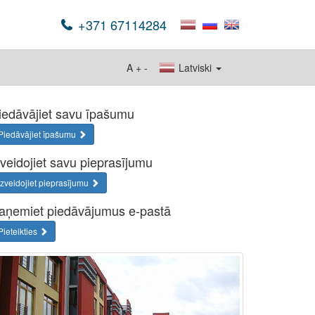
+371 67114284
A
+
-
Latviski
iedāvājiet savu īpašumu
Piedāvājiet īpašumu
zveidojiet savu pieprasījumu
Izveidojiet pieprasījumu
aņemiet piedāvājumus e-pastā
Pieteikties