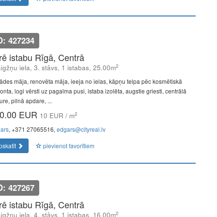
D: 427234
īrē istabu Rīgā, Centrā
2
igžņu iela, 3. stāvs, 1 istabas, 25.00m
ādes māja, renovēta māja, ieeja no ielas, kāpņu telpa pēc kosmētiskā
nta, logi vērsti uz pagalma pusi, istaba izolēta, augstie griesti, centrālā
re, pilnā apdare, ...
0.00 EUR
2
10 EUR / m
ars
, +371 27065516,
edgars@cityreal.lv
pskatīt
pievienot favorītiem
D: 427267
īrē istabu Rīgā, Centrā
2
igžņu iela, 4. stāvs, 1 istabas, 16.00m