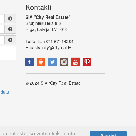
Kontakti
SIA "City Real Estate"
Bruņinieku iela 8-2
Rīga, Latvija, LV-1010
Tālrunis:
+371 67114284
E-pasts:
city@cityreal.lv
© 2024 SIA "City Real Estate"
 datu
n noteiktu, kā vietne tiek lietota.
Aizvērt