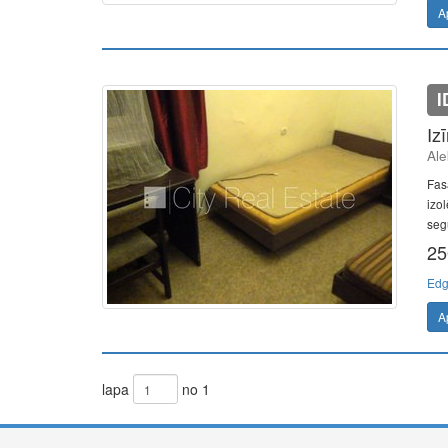
A
I
Iz
Ale
Fas
izol
seg
25
Edg
A
lapa
no 1