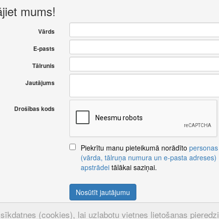
ājiet mums!
Vārds
E-pasts
Tālrunis
Jautājums
Drošības kods
Piekrītu manu pieteikumā norādīto
personas
(vārda, tālruņa numura un e-pasta adreses)
apstrādei
tālākai saziņai.
Nosūtīt jautājumu
sīkdatnes (cookies), lai uzlabotu vietnes lietošanas pieredzi u