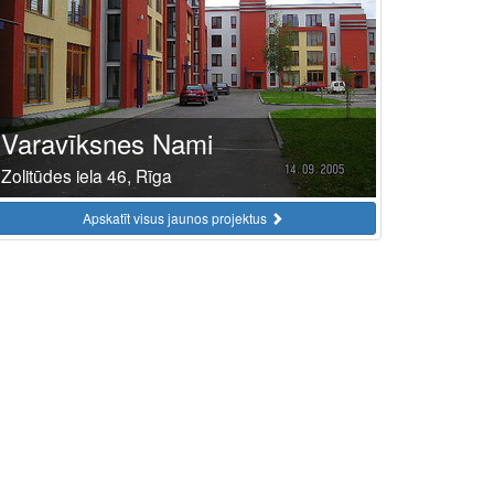
Varavīksnes Nami
Zolitūdes iela 46, Rīga
Apskatīt visus jaunos projektus