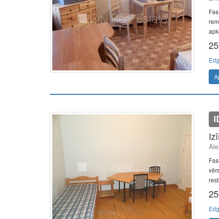
Fas
remo
apku
25
Edg
A
I
Iz
Ale
Fasā
vērs
rest
25
Edg