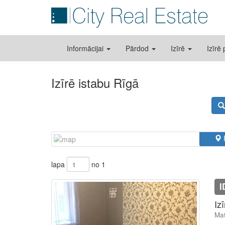
Informācijai
Pārdod
Izīrē
Izīrē
Izīrē istabu Rīgā
lapa
no 1
I
Iz
Mat