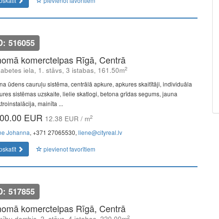
pskatīt
pievienot favorītiem
D: 516055
nomā komerctelpas Rīgā, Centrā
2
zabetes iela, 1. stāvs, 3 istabas, 161.50m
na ūdens cauruļu sistēma, centrālā apkure, apkures skaitītāji, individuāla
ures sistēmas uzskaite, lielie skatlogi, betona grīdas segums, jauna
troinstalācija, mainīta ...
00.00 EUR
2
12.38 EUR / m
ne Johanna
, +371 27065530,
liene@cityreal.lv
pskatīt
pievienot favorītiem
D: 517855
nomā komerctelpas Rīgā, Centrā
2
ību dambis, 2. stāvs, 4 istabas, 220.00m