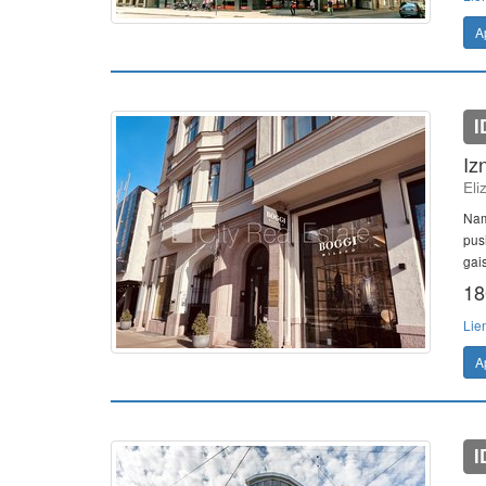
A
I
Iz
Eli
Nam
pusi
gai
18
Lie
A
I