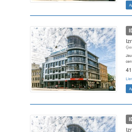
A
I
Iz
Ģer
Jau
cen
41
Lie
A
I
Iz