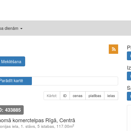
 pa dienām
P
Meklēšana
I
Parādīt kartē
S
Kārtot:
ID
cenas
platības
ielas
D: 433885
nomā komerctelpas Rīgā, Centrā
2
onijas iela, 1. stāvs, 5 istabas, 117.00m