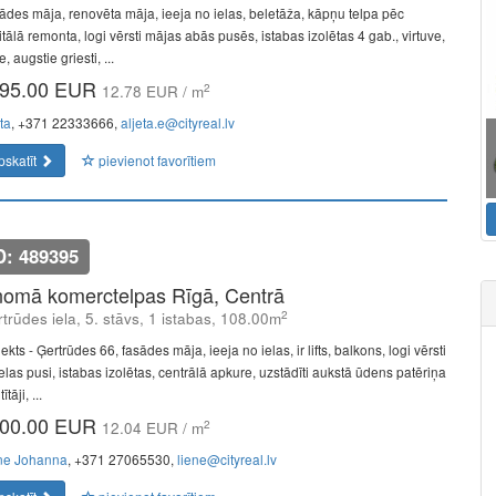
ādes māja, renovēta māja, ieeja no ielas, beletāža, kāpņu telpa pēc
tālā remonta, logi vērsti mājas abās pusēs, istabas izolētas 4 gab., virtuve,
e, augstie griesti, ...
95.00 EUR
2
12.78 EUR / m
ta
, +371 22333666,
aljeta.e@cityreal.lv
pskatīt
pievienot favorītiem
D: 489395
nomā komerctelpas Rīgā, Centrā
2
trūdes iela, 5. stāvs, 1 istabas, 108.00m
ekts - Ģertrūdes 66, fasādes māja, ieeja no ielas, ir lifts, balkons, logi vērsti
elas pusi, istabas izolētas, centrālā apkure, uzstādīti aukstā ūdens patēriņa
ītāji, ...
00.00 EUR
2
12.04 EUR / m
ne Johanna
, +371 27065530,
liene@cityreal.lv