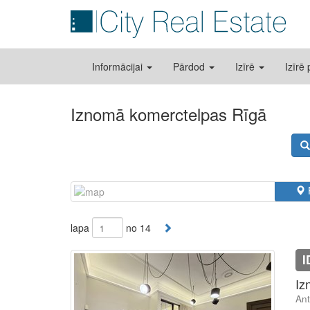
Informācijai
Pārdod
Izīrē
Izīrē
Iznomā komerctelpas Rīgā
lapa
no 14
I
Iz
Ant