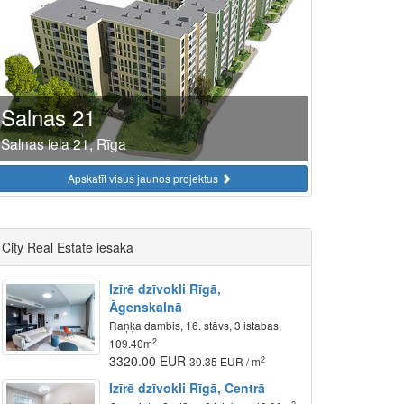
Salnas 21
Salnas iela 21, Rīga
Apskatīt visus jaunos projektus
City Real Estate iesaka
Izīrē dzīvokli Rīgā,
Āgenskalnā
Raņķa dambis, 16. stāvs, 3 istabas,
2
109.40m
3320.00 EUR
2
30.35 EUR / m
Izīrē dzīvokli Rīgā, Centrā