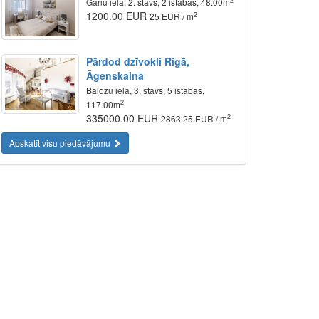
2
Ganu iela, 2. stāvs, 2 istabas, 48.00m
1200.00 EUR
2
25 EUR / m
Pārdod dzīvokli Rīgā,
Āgenskalnā
Baložu iela, 3. stāvs, 5 istabas,
2
117.00m
335000.00 EUR
2
2863.25 EUR / m
Apskatīt visu piedāvājumu