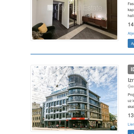
Fas
kapi
hall
14
Alje
A
I
Iz
Ģer
Proj
uz i
skait
13
Lie