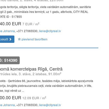
gota teritorija, slēgta teritorija, vieta vairākām automašīnām, sanitārie
gli 2 gab., minimālais īres termiņš, uz 1 gadu, atbrīvots, CITY REAL
ATE ID - 517855
40.00 EUR
2
7 EUR / m
ne Johanna
, +371 27065530,
liene@cityreal.lv
pskatīt
pievienot favorītiem
D: 514390
nomā komerctelpas Rīgā, Centrā
2
trūdes iela, 3. stāvs, 2 istabas, 91.00m
jekts - Ģertrūdes 66, jaunceltne, fasādes māja, labiekārtota apzaļumota
torija, bruģēts piebraucamais ceļš, vieta vairākām automašīnām, ir lifts,
se, logi vērsti uz ...
00.00 EUR
2
12.09 EUR / m
ne Johanna
, +371 27065530,
liene@cityreal.lv