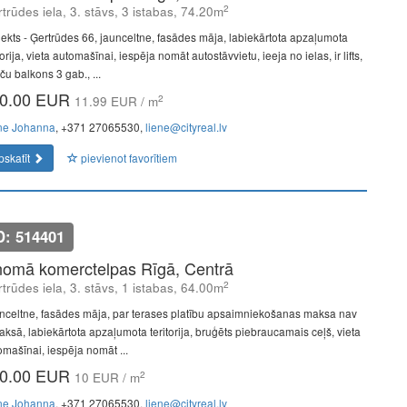
2
trūdes iela, 3. stāvs, 3 istabas, 74.20m
jekts - Ģertrūdes 66, jaunceltne, fasādes māja, labiekārtota apzaļumota
torija, vieta automašīnai, iespēja nomāt autostāvvietu, ieeja no ielas, ir lifts,
ču balkons 3 gab., ...
0.00 EUR
2
11.99 EUR / m
ne Johanna
, +371 27065530,
liene@cityreal.lv
pskatīt
pievienot favorītiem
D: 514401
nomā komerctelpas Rīgā, Centrā
2
trūdes iela, 3. stāvs, 1 istabas, 64.00m
nceltne, fasādes māja, par terases platību apsaimniekošanas maksa nav
aksā, labiekārtota apzaļumota teritorija, bruģēts piebraucamais ceļš, vieta
omašīnai, iespēja nomāt ...
0.00 EUR
2
10 EUR / m
ne Johanna
, +371 27065530,
liene@cityreal.lv