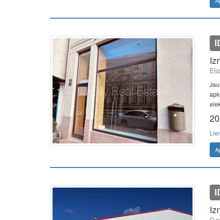
A
I
Iz
Eli
Jau
apk
elek
20
Lie
A
I
Iz
Gan