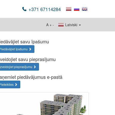
+371 67114284
A
+
-
Latviski
iedāvājiet savu īpašumu
Piedāvājiet īpašumu
zveidojiet savu pieprasījumu
Izveidojiet pieprasījumu
aņemiet piedāvājumus e-pastā
Pieteikties