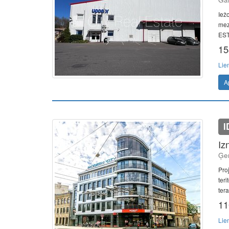
Iežo
mez
EST
15
Lie
A
I
Iz
Ģer
Pro
teri
tera
11
Lie