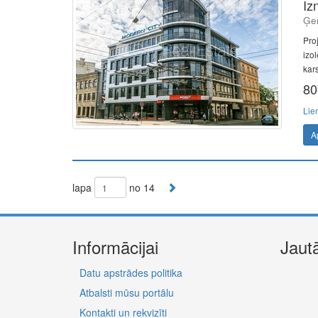
Iz
Ģer
Proj
izol
kars
80
Lie
A
lapa
no 14
Informācijai
Jaut
Datu apstrādes politika
Atbalsti mūsu portālu
Kontakti un rekvizīti