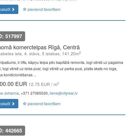
pskatīt
pievienot favorītiem
D: 517997
nomā komerctelpas Rīgā, Centrā
2
zabetes iela, 4. stāvs, 5 istabas, 141.20m
īpašums, ir lifts, kāpņu telpa pēc kapitālā remonta, logi vērsti uz pagalma
, logi vērsti uz ielas pusi, logi vērsti uz parka pusi, plašs skats no loga,
sa kondicionēšanas ...
00.00 EUR
2
12.75 EUR / m
ne Johanna
, +371 27065530,
liene@cityreal.lv
pskatīt
pievienot favorītiem
D: 442665