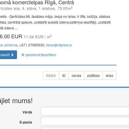
nomā komerctelpas Rīgā, Centrā
2
trūdes iela, 4. stāvs, 1 istabas, 73.00m
ekts - Ģertrūdes 66, fasādes māja, ieeja no ielas, ir lifts, lodžija, istabas
ētas, centrālā apkure, uzstādīti aukstā ūdens patēriņa skaitītāji, uzstādīti
tā ūdens ...
6.00 EUR
2
11.04 EUR / m
ne Johanna
, +371 27065530,
liene@cityreal.lv
pskatīt
pievienot favorītiem
Kārtot:
ID
cenas
platības
ielas
ājiet mums!
Vārds
E-pasts