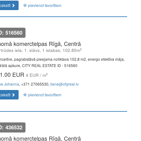
pskatīt
pievienot favorītiem
D: 516560
nomā komerctelpas Rīgā, Centrā
2
trūdes iela, 1. stāvs, 1 istabas, 102.80m
nceltne, pagrabstāvā pieejama noliktava 102,8 m2, energo efektīva māja,
trālā apkure, CITY REAL ESTATE ID - 516560
1.00 EUR
2
4 EUR / m
ne Johanna
, +371 27065530,
liene@cityreal.lv
pskatīt
pievienot favorītiem
D: 436532
nomā komerctelpas Rīgā, Centrā