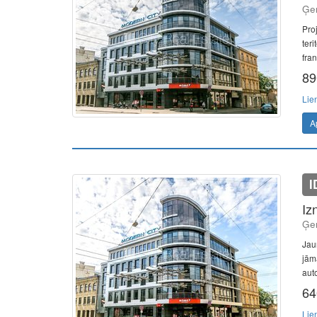
Ģer
Pro
teri
fran
89
Lie
A
I
Iz
Ģer
Jau
jām
aut
64
Lie