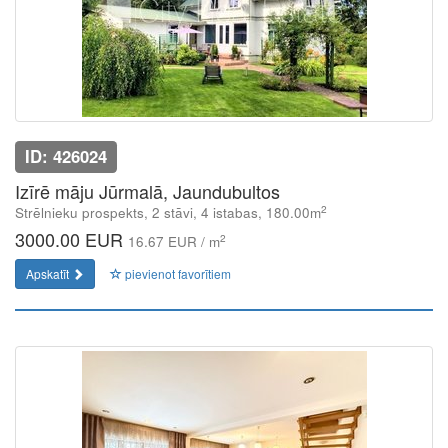
ID: 426024
Izīrē māju Jūrmalā, Jaundubultos
2
Strēlnieku prospekts, 2 stāvi, 4 istabas, 180.00m
3000.00 EUR
2
16.67 EUR / m
Apskatīt
pievienot favorītiem