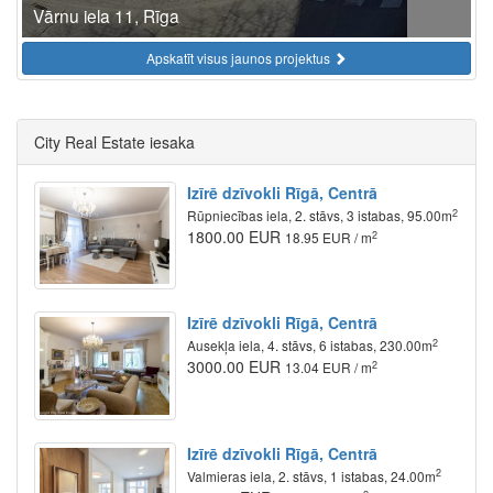
Vārnu iela 11, Rīga
Apskatīt visus jaunos projektus
City Real Estate iesaka
Izīrē dzīvokli Rīgā, Centrā
2
Rūpniecības iela, 2. stāvs, 3 istabas, 95.00m
1800.00 EUR
2
18.95 EUR / m
Izīrē dzīvokli Rīgā, Centrā
2
Ausekļa iela, 4. stāvs, 6 istabas, 230.00m
3000.00 EUR
2
13.04 EUR / m
Izīrē dzīvokli Rīgā, Centrā
2
Valmieras iela, 2. stāvs, 1 istabas, 24.00m