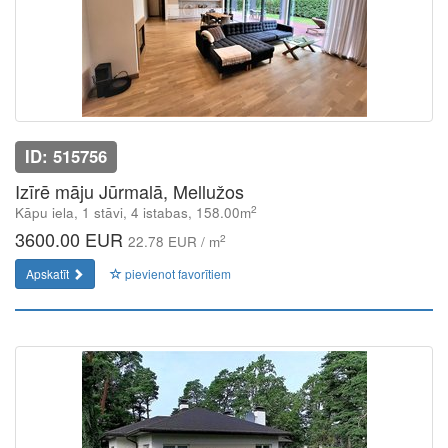
ID: 515756
Izīrē māju Jūrmalā, Mellužos
2
Kāpu iela, 1 stāvi, 4 istabas, 158.00m
3600.00 EUR
2
22.78 EUR / m
Apskatīt
pievienot favorītiem