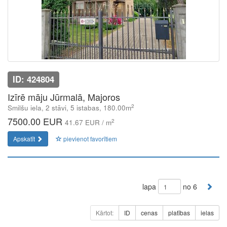
ID: 424804
Izīrē māju Jūrmalā, Majoros
2
Smilšu iela, 2 stāvi, 5 istabas, 180.00m
7500.00 EUR
2
41.67 EUR / m
Apskatīt
pievienot favorītiem
lapa
no 6
Kārtot:
ID
cenas
platības
ielas