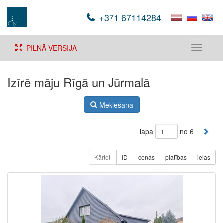
+371 67114284
PILNĀ VERSIJA
Toggle
navigati
Izīrē māju Rīgā un Jūrmalā
Meklēšana
lapa
no 6
Kārtot:
ID
cenas
platības
ielas