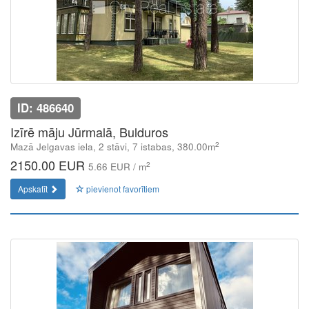
ID: 486640
Izīrē māju Jūrmalā, Bulduros
2
Mazā Jelgavas iela, 2 stāvi, 7 istabas, 380.00m
2150.00 EUR
2
5.66 EUR / m
Apskatīt
pievienot favorītiem