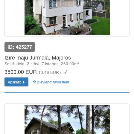
ID: 425277
Izīrē māju Jūrmalā, Majoros
2
Smilšu iela, 2 stāvi, 7 istabas, 260.00m
3500.00 EUR
2
13.46 EUR / m
Apskatīt
pievienot favorītiem