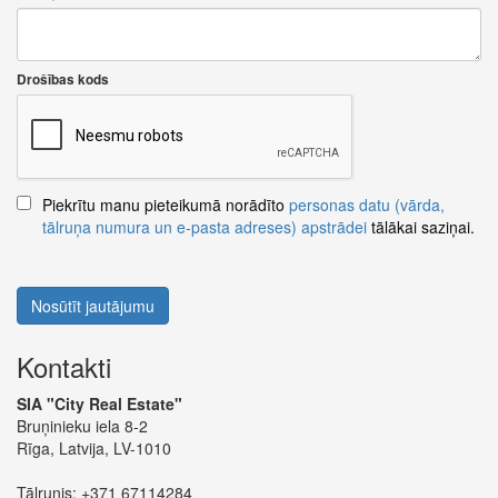
Drošības kods
Piekrītu manu pieteikumā norādīto
personas datu (vārda,
tālruņa numura un e-pasta adreses) apstrādei
tālākai saziņai.
Nosūtīt jautājumu
Kontakti
SIA "City Real Estate"
Bruņinieku iela 8-2
Rīga, Latvija, LV-1010
Tālrunis:
+371 67114284