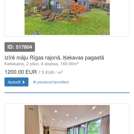
ID: 517804
Izīrē māju Rīgas rajonā, Ķekavas pagastā
2
Katlakalns, 2 stāvi, 4 istabas, 160.00m
1200.00 EUR
2
7.5 EUR / m
Apskatīt
pievienot favorītiem