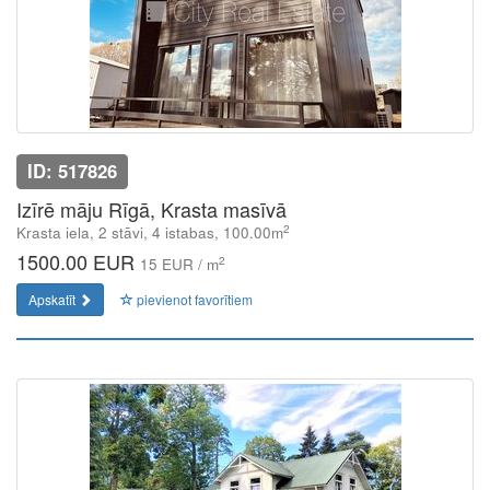
ID: 517826
Izīrē māju Rīgā, Krasta masīvā
2
Krasta iela, 2 stāvi, 4 istabas, 100.00m
1500.00 EUR
2
15 EUR / m
Apskatīt
pievienot favorītiem