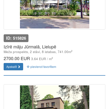
ID: 515826
Izīrē māju Jūrmalā, Lielupē
2
Meža prospekts, 2 stāvi, 8 istabas, 741.00m
2700.00 EUR
2
3.64 EUR / m
Apskatīt
pievienot favorītiem