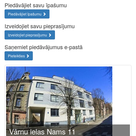
Piedāvājiet savu īpašumu
Piedāvājiet īpašumu
Izveidojiet savu pieprasījumu
Izveidojiet pieprasījumu
Saņemiet piedāvājumus e-pastā
Pieteikties
Vārnu ielas Nams 11