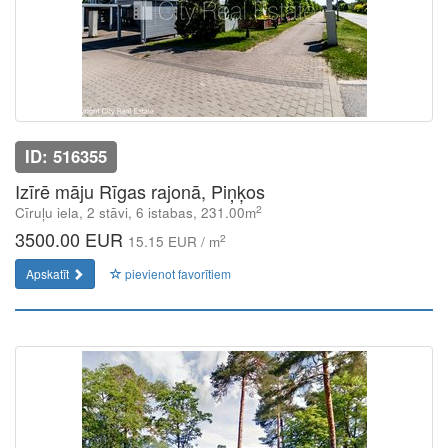
ID: 516355
Izīrē māju Rīgas rajonā, Piņķos
2
Cīruļu iela, 2 stāvi, 6 istabas, 231.00m
3500.00 EUR
2
15.15 EUR / m
Apskatīt
pievienot favorītiem