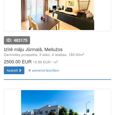
ID: 483175
Izīrē māju Jūrmalā, Mellužos
2
Ģertrūdes prospekts, 3 stāvi, 4 istabas, 180.00m
2500.00 EUR
2
13.89 EUR / m
Apskatīt
pievienot favorītiem