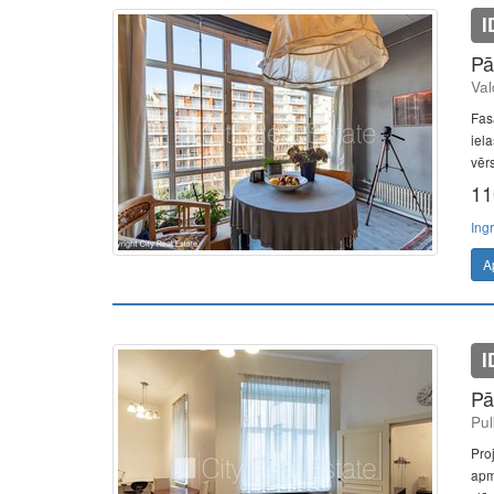
I
Pā
Val
Fas
iel
vērs
11
Ing
A
I
Pā
Pul
Pro
apm