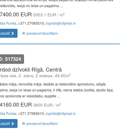
stāvvietu, ieeja no ielas un pagalma, ...
7400.00 EUR
2
2003.1 EUR / m
rīda Punka
, +371 27065510,
ingrida@cityreal.lv
pskatīt
pievienot favorītiem
D: 517324
rdod dzīvokli Rīgā, Centrā
2
ķeļa iela, 2. stāvs, 2 istabas, 45.60m
ādes māja, renovēta māja, fasāde ar dekoratīvo apmetumu, slēgts
lms, ieeja no ielas un pagalma, ir lifts, viena istaba izolēta, studio tipa,
uve apvienota ar viesistabu, augstie ...
4160.00 EUR
2
3600 EUR / m
rīda Punka
, +371 27065510,
ingrida@cityreal.lv
pskatīt
pievienot favorītiem