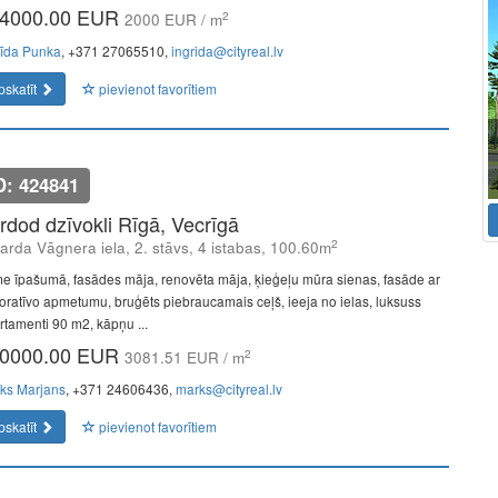
4000.00 EUR
2
2000 EUR / m
rīda Punka
, +371 27065510,
ingrida@cityreal.lv
pskatīt
pievienot favorītiem
D: 424841
rdod dzīvokli Rīgā, Vecrīgā
2
arda Vāgnera iela, 2. stāvs, 4 istabas, 100.60m
e īpašumā, fasādes māja, renovēta māja, ķieģeļu mūra sienas, fasāde ar
oratīvo apmetumu, bruģēts piebraucamais ceļš, ieeja no ielas, luksuss
rtamenti 90 m2, kāpņu ...
0000.00 EUR
2
3081.51 EUR / m
ks Marjans
, +371 24606436,
marks@cityreal.lv
pskatīt
pievienot favorītiem