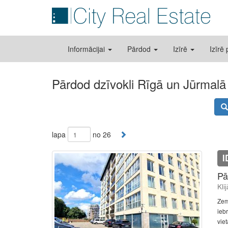
Informācijai
Pārdod
Izīrē
Izīrē
Pārdod dzīvokli Rīgā un Jūrmalā
lapa
no 26
I
Pā
Kli
Zem
ieb
vie