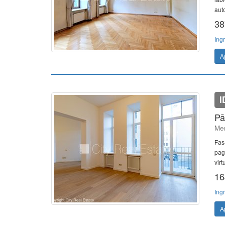
auto
38
Ing
A
I
Pā
Mer
Fas
paga
virt
16
Ing
A