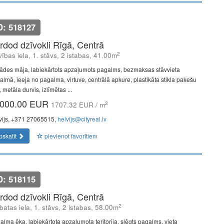
D: 518127
rdod dzīvokli Rīgā, Centrā
2
vības iela, 1. stāvs, 2 istabas, 41.00m
ādes māja, labiekārtots apzaļumots pagalms, bezmaksas stāvvieta
almā, ieeja no pagalma, virtuve, centrālā apkure, plastikāta stikla pakešu
, metāla durvis, izlīmētas ...
000.00 EUR
2
1707.32 EUR / m
vijs, +371 27065515,
helvijs@cityreal.lv
pskatīt
pievienot favorītiem
D: 518115
rdod dzīvokli Rīgā, Centrā
2
batas iela, 1. stāvs, 2 istabas, 58.00m
alma ēka, labiekārtota apzaļumota teritorija, slēgts pagalms, vieta