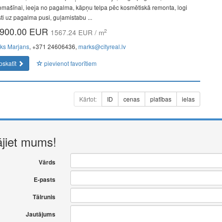
omašīnai, ieeja no pagalma, kāpņu telpa pēc kosmētiskā remonta, logi
sti uz pagalma pusi, guļamistabu ...
900.00 EUR
2
1567.24 EUR / m
ks Marjans
, +371 24606436,
marks@cityreal.lv
pskatīt
pievienot favorītiem
Kārtot:
ID
cenas
platības
ielas
ājiet mums!
Vārds
E-pasts
Tālrunis
Jautājums