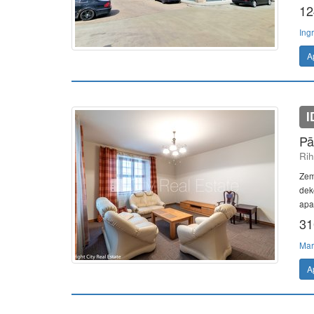
12
Ing
A
I
Pā
Rih
Zem
dek
apa
31
Mar
A