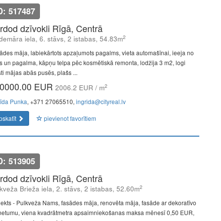
D: 517487
rdod dzīvokli Rīgā, Centrā
2
demāra iela, 6. stāvs, 2 istabas, 54.83m
ādes māja, labiekārtots apzaļumots pagalms, vieta automašīnai, ieeja no
as un pagalma, kāpņu telpa pēc kosmētiskā remonta, lodžija 3 m2, logi
ti mājas abās pusēs, plašs ...
0000.00 EUR
2
2006.2 EUR / m
rīda Punka
, +371 27065510,
ingrida@cityreal.lv
pskatīt
pievienot favorītiem
D: 513905
rdod dzīvokli Rīgā, Centrā
2
kveža Brieža iela, 2. stāvs, 2 istabas, 52.60m
jekts - Pulkveža Nams, fasādes māja, renovēta māja, fasāde ar dekoratīvo
etumu, viena kvadrātmetra apsaimniekošanas maksa mēnesī 0,50 EUR,