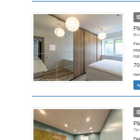
I
Pā
Brī
Fas
pag
logi
70
Hel
A
I
Pā
Tēr
Pag