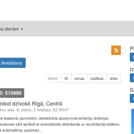
 pa dienām
P
Meklēšana
I
Kārtot:
ID
cenas
platības
ielas
S
D: 513999
rdod dzīvokli Rīgā, Centrā
2
jānu iela, 9. stāvs, 2 istabas, 62.00m
e īpašumā, jaunceltne, labiekārtota apzaļumota teritorija, teritorijas
rauktuves vārti aprīkoti ar automatizētu atvēršanās un aizvēršanās sistēmu,
ta automašīnai, pazemes ...