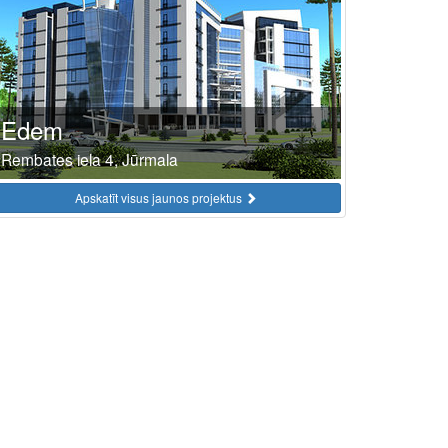
Edem
Rembates iela 4, Jūrmala
Apskatīt visus jaunos projektus