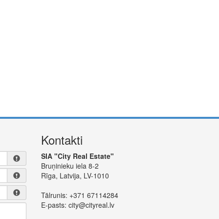
Kontakti
SIA "City Real Estate"
Bruņinieku iela 8-2
Rīga, Latvija, LV-1010
Tālrunis:
+371 67114284
E-pasts:
city@cityreal.lv