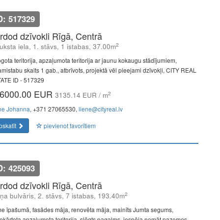
D: 517329
rdod dzīvokli Rīgā, Centrā
2
uksta iela, 1. stāvs, 1 istabas, 37.00m
ogota teritorija, apzaļumota teritorija ar jaunu kokaugu stādījumiem,
amistabu skaits 1 gab., atbrīvots, projektā vēl pieejami dzīvokļi, CITY REAL
ATE ID - 517329
6000.00 EUR
2
3135.14 EUR / m
ne Johanna
, +371 27065530,
liene@cityreal.lv
pskatīt
pievienot favorītiem
D: 425093
rdod dzīvokli Rīgā, Centrā
2
ņa bulvāris, 2. stāvs, 7 istabas, 193.40m
e īpašumā, fasādes māja, renovēta māja, mainīts Jumta segums,
iekārtota apzaļumota teritorija, slēgts pagalms, iespēja nomāt pazemes