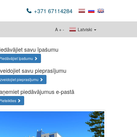
+371 67114284
A
+
-
Latviski
iedāvājiet savu īpašumu
Piedāvājiet īpašumu
zveidojiet savu pieprasījumu
Izveidojiet pieprasījumu
aņemiet piedāvājumus e-pastā
Pieteikties