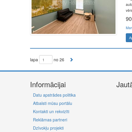
aut
vēr
90
Mar
A
lapa
no 26
Informācijai
Jaut
Datu apstrādes politika
Atbalsti mūsu portālu
Kontakti un rekvizīti
Reklāmas partneri
Dzīvokļu projekti