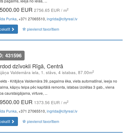
ts pagalms, ieeja no ielas, ...
5000.00 EUR
2
2756.65 EUR / m
rīda Punka
, +371 27065510,
ingrida@cityreal.lv
pskatīt
pievienot favorītiem
D: 431596
rdod dzīvokli Rīgā, Centrā
2
šjāņa Valdemāra iela, 1. stāvs, 4 istabas, 87.00m
jekts - Krišjāņa Valdemāra 39, pagalma ēka, vieta automašīnai, ieeja no
alma, kāpņu telpa pēc kapitālā remonta, istabas izolētas 3 gab., viena
ba caurstaigājama, virtuve, ...
9500.00 EUR
2
1373.56 EUR / m
rīda Punka
, +371 27065510,
ingrida@cityreal.lv
pskatīt
pievienot favorītiem