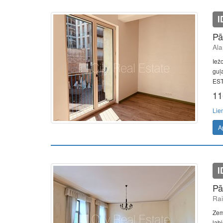
I
Pā
Ala
Iež
guļ
EST
11
Lie
A
I
Pā
Rai
Zem
lab