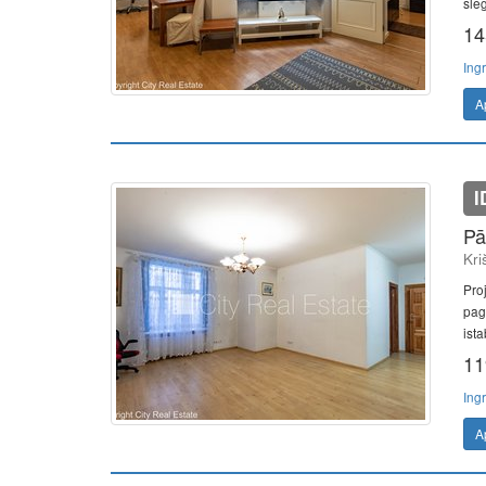
slēg
14
Ing
A
I
Pā
Kri
Pro
pag
ista
11
Ing
A