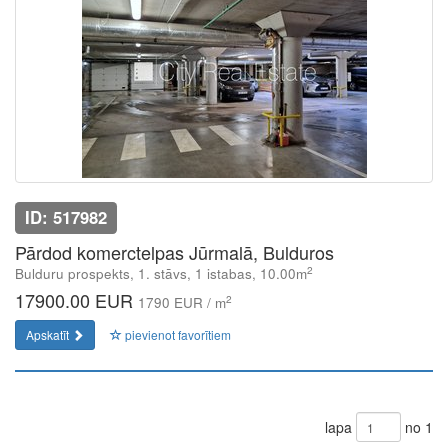
ID: 517982
Pārdod komerctelpas Jūrmalā, Bulduros
2
Bulduru prospekts, 1. stāvs, 1 istabas, 10.00m
17900.00 EUR
2
1790 EUR / m
Apskatīt
pievienot favorītiem
lapa
no 1