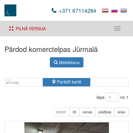
+371 67114284
PILNĀ VERSIJA
Toggle
navigati
Pārdod komerctelpas Jūrmalā
Meklēšana
Parādīt kartē
lapa
no 1
Kārtot:
ID
cenas
platības
ielas