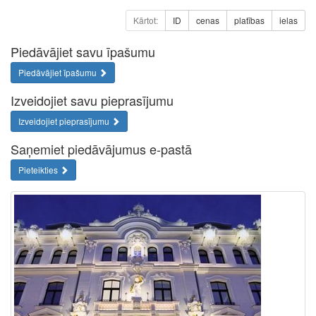
Kārtot:
ID
cenas
platības
ielas
Piedāvājiet savu īpašumu
Piedāvājiet īpašumu
Izveidojiet savu pieprasījumu
Izveidojiet pieprasījumu
Saņemiet piedāvājumus e-pastā
Pieteikties