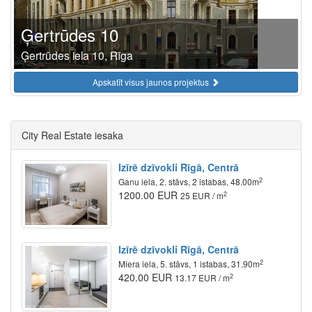
Ģertrūdes 10
Ģertrūdes iela 10, Rīga
Apskatīt visus jaunos projektus
City Real Estate iesaka
Izīrē dzīvokli Rīgā, Centrā
2
Ganu iela, 2. stāvs, 2 istabas, 48.00m
1200.00 EUR
2
25 EUR / m
Izīrē dzīvokli Rīgā, Centrā
2
Miera iela, 5. stāvs, 1 istabas, 31.90m
420.00 EUR
2
13.17 EUR / m