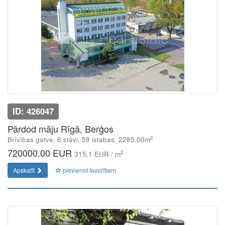
ID: 426047
Pārdod māju Rīgā, Berģos
2
Brīvības gatve, 6 stāvi, 59 istabas, 2285.00m
720000.00 EUR
2
315.1 EUR / m
Apskatīt
pievienot favorītiem