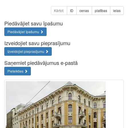
Kārtot:
ID
cenas
platības
ielas
Piedāvājiet savu īpašumu
Piedāvājiet īpašumu
Izveidojiet savu pieprasījumu
Izveidojiet pieprasījumu
Saņemiet piedāvājumus e-pastā
Pieteikties