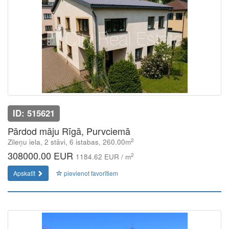
ID: 515621
Pārdod māju Rīgā, Purvciemā
2
Zileņu iela, 2 stāvi, 6 istabas, 260.00m
308000.00 EUR
2
1184.62 EUR / m
Apskatīt
pievienot favorītiem