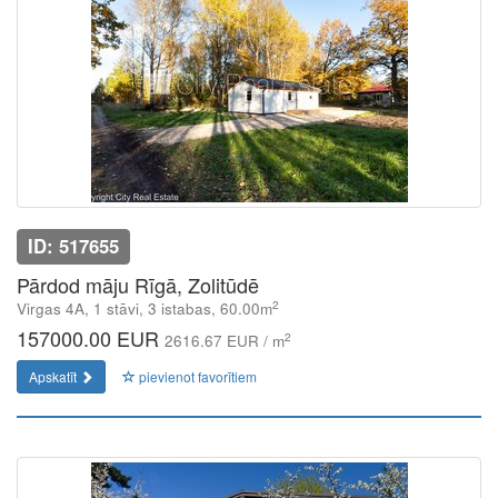
ID: 517655
Pārdod māju Rīgā, Zolitūdē
2
Virgas 4A, 1 stāvi, 3 istabas, 60.00m
157000.00 EUR
2
2616.67 EUR / m
Apskatīt
pievienot favorītiem