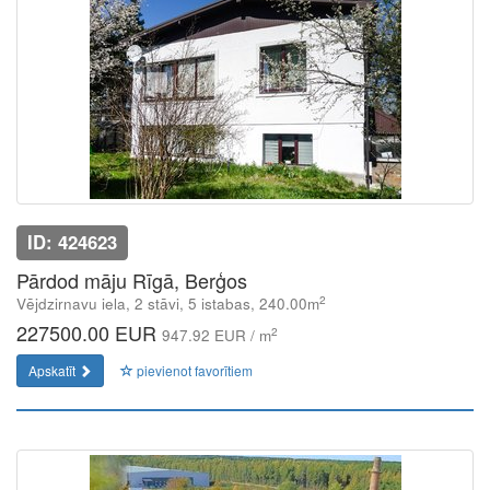
ID: 424623
Pārdod māju Rīgā, Berģos
2
Vējdzirnavu iela, 2 stāvi, 5 istabas, 240.00m
227500.00 EUR
2
947.92 EUR / m
Apskatīt
pievienot favorītiem