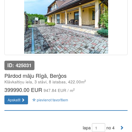
ID: 425031
Pārdod māju Rīgā, Berģos
2
Klāvkaltiņu iela, 3 stāvi, 8 istabas, 422.00m
399990.00 EUR
2
947.84 EUR / m
Apskatīt
pievienot favorītiem
lapa
no 4