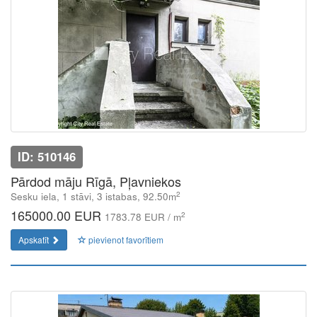
ID: 510146
Pārdod māju Rīgā, Pļavniekos
2
Sesku iela, 1 stāvi, 3 istabas, 92.50m
165000.00 EUR
2
1783.78 EUR / m
Apskatīt
pievienot favorītiem