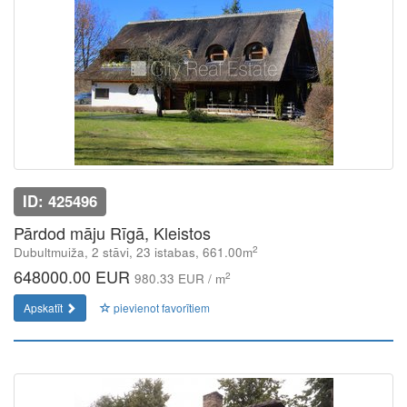
ID: 425496
Pārdod māju Rīgā, Kleistos
2
Dubultmuiža, 2 stāvi, 23 istabas, 661.00m
648000.00 EUR
2
980.33 EUR / m
Apskatīt
pievienot favorītiem