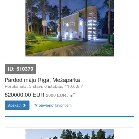
ID: 510379
Pārdod māju Rīgā, Mežaparkā
2
Poruka iela, 3 stāvi, 6 istabas, 410.00m
820000.00 EUR
2
2000 EUR / m
Apskatīt
pievienot favorītiem