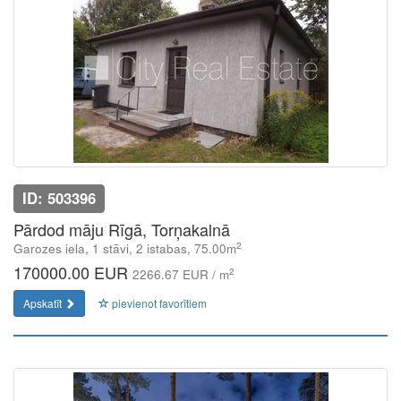
ID: 503396
Pārdod māju Rīgā, Torņakalnā
2
Garozes iela, 1 stāvi, 2 istabas, 75.00m
170000.00 EUR
2
2266.67 EUR / m
Apskatīt
pievienot favorītiem