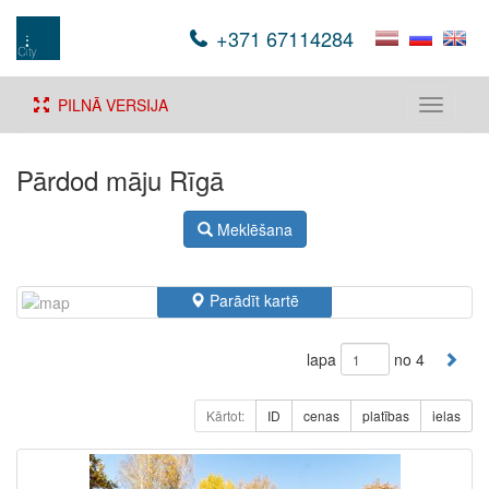
+371 67114284
PILNĀ VERSIJA
Toggle
navigati
Pārdod māju Rīgā
Meklēšana
Parādīt kartē
lapa
no 4
Kārtot:
ID
cenas
platības
ielas