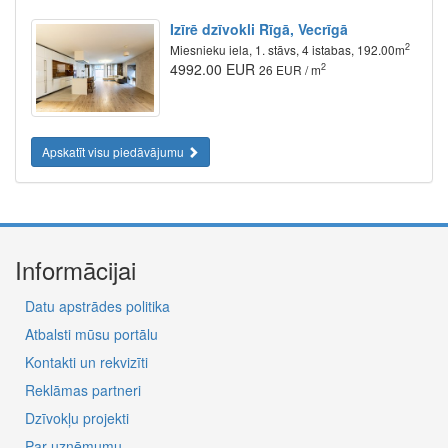
Izīrē dzīvokli Rīgā, Vecrīgā
2
Miesnieku iela, 1. stāvs, 4 istabas, 192.00m
4992.00 EUR
2
26 EUR / m
Apskatīt visu piedāvājumu
Informācijai
Datu apstrādes politika
Atbalsti mūsu portālu
Kontakti un rekvizīti
Reklāmas partneri
Dzīvokļu projekti
Par uzņēmumu