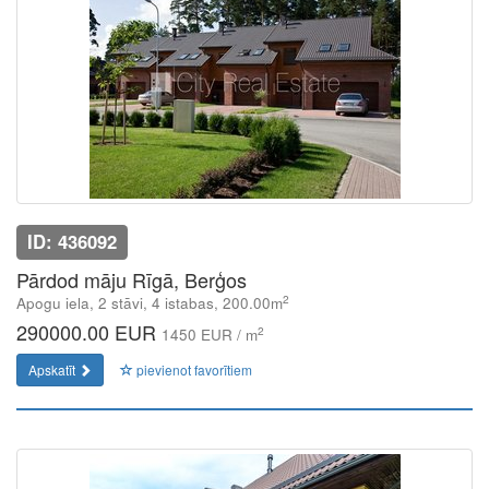
ID: 436092
Pārdod māju Rīgā, Berģos
2
Apogu iela, 2 stāvi, 4 istabas, 200.00m
290000.00 EUR
2
1450 EUR / m
Apskatīt
pievienot favorītiem