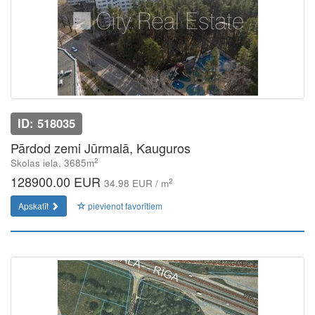
ID: 518035
Pārdod zemi Jūrmalā, Kauguros
2
Skolas iela, 3685m
128900.00 EUR
2
34.98 EUR / m
Apskatīt
pievienot favorītiem