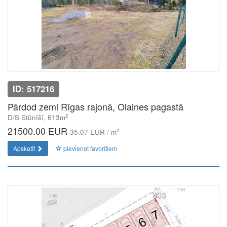
ID: 517216
Pārdod zemi Rīgas rajonā, Olaines pagastā
2
D/S Stūnīšī, 613m
21500.00 EUR
2
35.07 EUR / m
Apskatīt
pievienot favorītiem