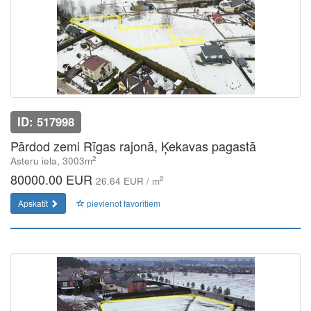
ID: 517998
Pārdod zemi Rīgas rajonā, Ķekavas pagastā
2
Asteru iela, 3003m
80000.00 EUR
2
26.64 EUR / m
Apskatīt
pievienot favorītiem