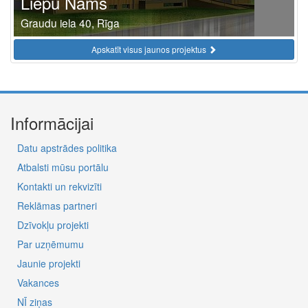
Liepu Nams
Graudu iela 40, Rīga
Apskatīt visus jaunos projektus
Informācijai
Datu apstrādes politika
Atbalsti mūsu portālu
Kontakti un rekvizīti
Reklāmas partneri
Dzīvokļu projekti
Par uzņēmumu
Jaunie projekti
Vakances
NĪ ziņas