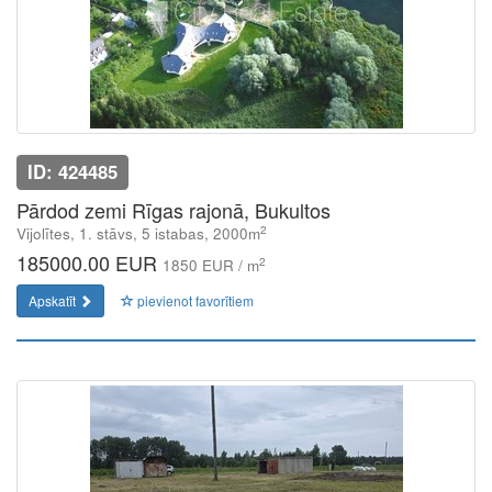
ID: 424485
Pārdod zemi Rīgas rajonā, Bukultos
2
Vijolītes, 1. stāvs, 5 istabas, 2000m
185000.00 EUR
2
1850 EUR / m
Apskatīt
pievienot favorītiem