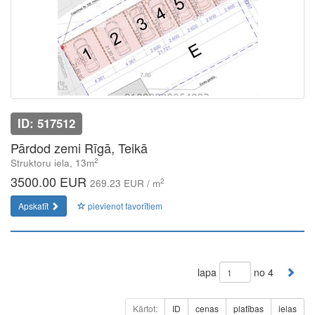
ID: 517512
Pārdod zemi Rīgā, Teikā
2
Struktoru iela, 13m
3500.00 EUR
2
269.23 EUR / m
Apskatīt
pievienot favorītiem
lapa
no 4
Kārtot:
ID
cenas
platības
ielas