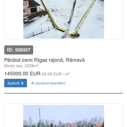
ID: 509357
Pārdod zemi Rīgas rajonā, Rāmavā
2
Klinšu iela, 2228m
145000.00 EUR
2
65.08 EUR / m
Apskatīt
pievienot favorītiem