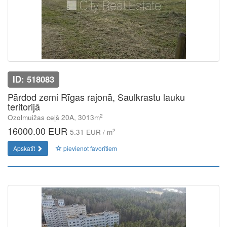
ID: 518083
Pārdod zemi Rīgas rajonā, Saulkrastu lauku
teritorijā
2
Ozolmuižas ceļš 20A, 3013m
16000.00 EUR
2
5.31 EUR / m
Apskatīt
pievienot favorītiem