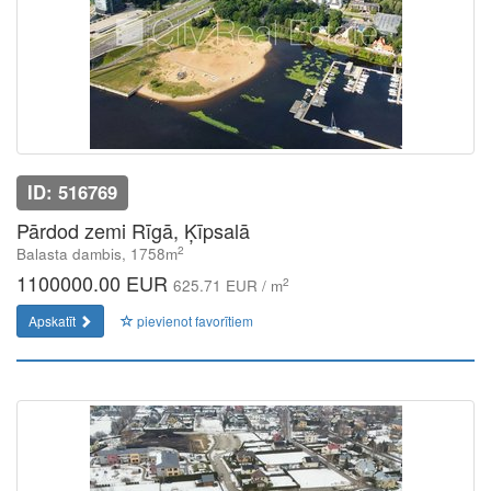
ID: 516769
Pārdod zemi Rīgā, Ķīpsalā
2
Balasta dambis, 1758m
1100000.00 EUR
2
625.71 EUR / m
Apskatīt
pievienot favorītiem