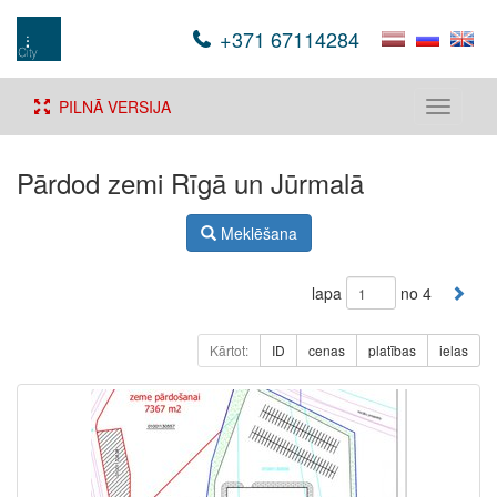
+371 67114284
PILNĀ VERSIJA
Toggle
navigati
Pārdod zemi Rīgā un Jūrmalā
Meklēšana
lapa
no 4
Kārtot:
ID
cenas
platības
ielas