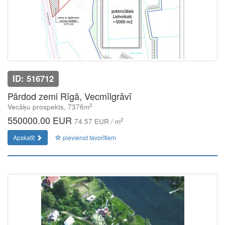
ID: 516712
Pārdod zemi Rīgā, Vecmīlgrāvī
2
Vecāķu prospekts, 7376m
550000.00 EUR
2
74.57 EUR / m
Apskatīt
pievienot favorītiem