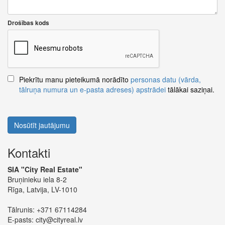
Drošības kods
Piekrītu manu pieteikumā norādīto
personas datu (vārda,
tālruņa numura un e-pasta adreses) apstrādei
tālākai saziņai.
Nosūtīt jautājumu
Kontakti
SIA "City Real Estate"
Bruņinieku iela 8-2
Rīga, Latvija, LV-1010
Tālrunis:
+371 67114284
E-pasts:
city@cityreal.lv