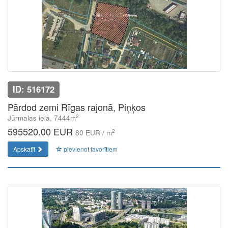
ID: 516172
Pārdod zemi Rīgas rajonā, Piņķos
2
Jūrmalas iela, 7444m
595520.00 EUR
2
80 EUR / m
Apskatīt
pievienot favorītiem