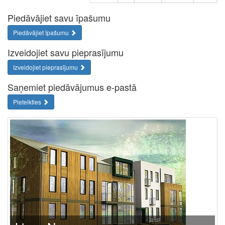
Piedāvājiet savu īpašumu
Piedāvājiet īpašumu
Izveidojiet savu pieprasījumu
Izveidojiet pieprasījumu
Saņemiet piedāvājumus e-pastā
Pieteikties