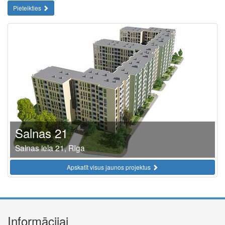
Pieteikties
Salnas 21
Salnas iela 21, Rīga
Apskatīt visus jaunos projektus
Informācijai