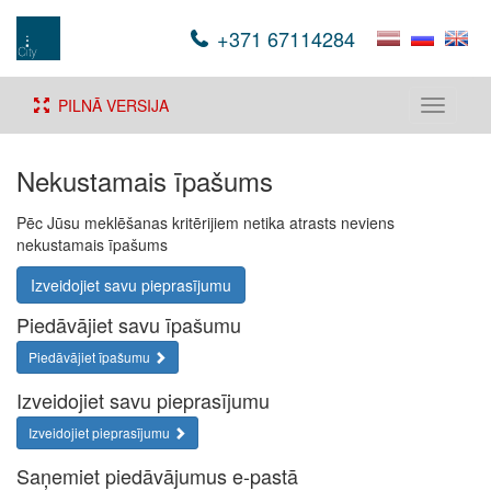
+371 67114284
PILNĀ VERSIJA
Toggle
navigati
Nekustamais īpašums
Pēc Jūsu meklēšanas kritērijiem netika atrasts neviens
nekustamais īpašums
Izveidojiet savu pieprasījumu
Piedāvājiet savu īpašumu
Piedāvājiet īpašumu
Izveidojiet savu pieprasījumu
Izveidojiet pieprasījumu
Saņemiet piedāvājumus e-pastā