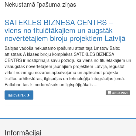
Nekustamā īpašuma ziņas
SATEKLES BIZNESA CENTRS –
viens no titulētākajiem un augstāk
novērtētajiem biroju projektiem Latvijā
Baltijas vadošā nekustamo īpašumu attīstītāja Linstow Baltic
attīstītais A klases biroju komplekss SATEKLES BIZNESA
CENTRS ir nostiprinājis savu pozīciju kā viens no titulētākajiem un
visaugstāk novērtētajiem jaunajiem projektiem Latvijā, iegūstot
virkni nozīmīgu nozares apbalvojumu un apliecinot projekta
izcilību arhitektūras, ilgtspējas un tehnoloģiju integrācijas jomā.
Patlaban tas ir modernākais un ilgtspējīgākais ...
30.03.2026
lasīt vairāk
Informācijai