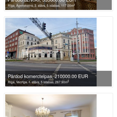
2
Rīga, Āgenskalns, 3. stāvs, 5 istabas, 117.00m
Pārdod komerctelpas, 210000.00 EUR
2
Rīga, Vecrīga, 1. stāvs, 5 istabas, 267.90m