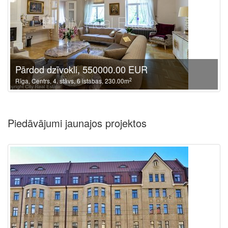
Pārdod dzīvokli, 550000.00 EUR
2
Rīga, Centrs, 4. stāvs, 6 istabas, 230.00m
Piedāvājumi jaunajos projektos