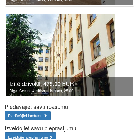
Izīrē dzīvokli, 475.00 EUR
2
Rīga, Centrs, 4. stāvs, 1 istabas, 25.00m
Piedāvājiet savu īpašumu
Piedāvājiet īpašumu
Izveidojiet savu pieprasījumu
Izveidojiet pieprasījumu