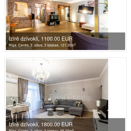
Izīrē dzīvokli, 1100.00 EUR
2
Rīga, Centrs, 2. stāvs, 3 istabas, 121.30m
Izīrē dzīvokli, 1800.00 EUR
2
Rīga, Centrs, 2. stāvs, 3 istabas, 95.00m