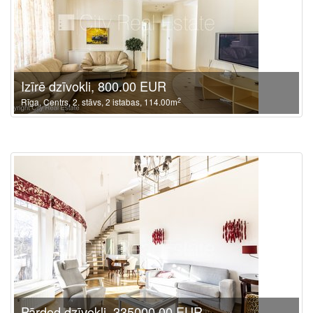
Izīrē dzīvokli, 800.00 EUR
2
Rīga, Centrs, 2. stāvs, 2 istabas, 114.00m
Pārdod dzīvokli, 335000.00 EUR