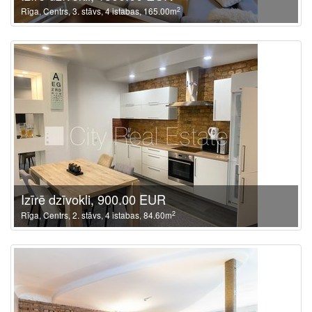
2
Rīga, Centrs, 3. stāvs, 4 istabas, 165.00m
Izīrē dzīvokli, 900.00 EUR
2
Rīga, Centrs, 2. stāvs, 4 istabas, 84.60m