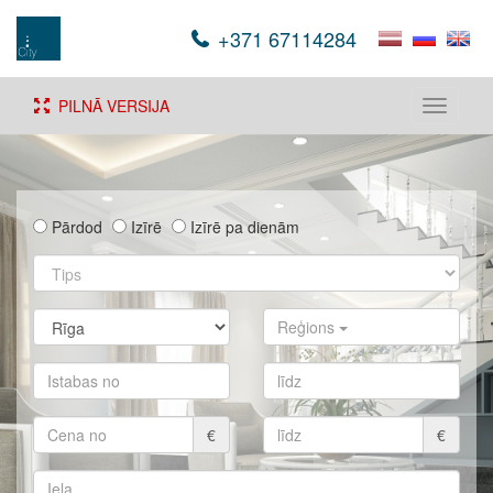
+371 67114284
PILNĀ VERSIJA
Toggle
navigati
Pārdod
Izīrē
Izīrē pa dienām
Reģions
€
€