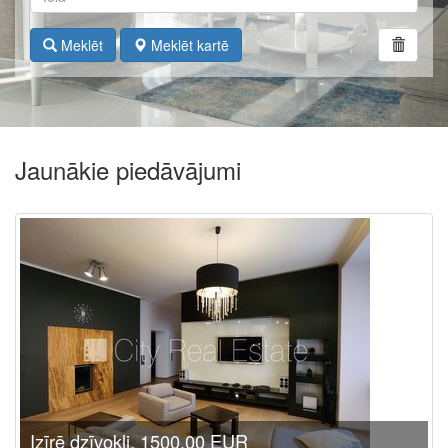
Meklēt
Meklēt kartē
Jaunākie piedāvājumi
Izīrē dzīvokli, 1500.00 EUR