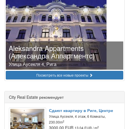
Aleksandra Appartments
(Александра Аппартментс)
Улица Аусекля 4, Рига
Посмотреть все новые проекты
City Real Estate рекомендует
Сдают квартиру в Риге, Центре
Улица Аусекля, 4 этаж, 6 Комнаты,
2
230.00m
3000.00 EUR
2
13.04 EUR / m