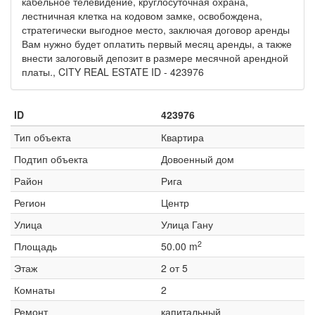
кабельное телевидение, круглосуточная охрана,
лестничная клетка на кодовом замке, освобождена,
стратегически выгодное место, заключая договор аренды
Вам нужно будет оплатить первый месяц аренды, а также
внести залоговый депозит в размере месячной арендной
платы., CITY REAL ESTATE ID - 423976
ID
423976
Тип объекта
Квартира
Подтип объекта
Довоенный дом
Район
Рига
Регион
Центр
Улица
Улица Гану
2
Площадь
50.00 m
Этаж
2 от 5
Комнаты
2
Ремонт
капитальный