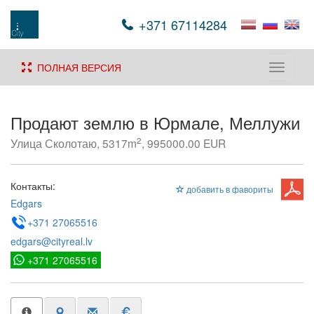
+371 67114284
ПОЛНАЯ ВЕРСИЯ
Toggle
navigati
Продают землю в Юрмале, Меллужи
2
Улица Сколотаю, 5317m
, 995000.00 EUR
Контакты:
добавить в фавориты
Edgars
+371 27065516
edgars@cityreal.lv
+371 27065516