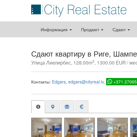
Информация
Продают
Сдают
Сдают квартиру в Риге, Шамп
2
Улица Лиелирбес, 128.00m
, 1300.00 EUR / мес
Контакты:
Edgars
edgars@cityreal.lv
+371 27065