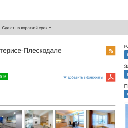
Сдают на короткий срок
Р
етерисе-Плескодале
.
З
516
добавить в фавориты
П