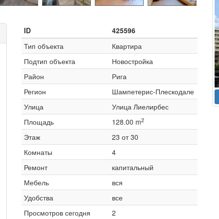
ID
425596
Тип объекта
Квартира
Подтип объекта
Новостройка
Район
Рига
Регион
Шампетерис-Плескодале
Улица
Улица Лиелирбес
2
Площадь
128.00 m
Этаж
23 от 30
Комнаты
4
Ремонт
капитальный
Мебель
вся
Удобства
все
Просмотров сегодня
2