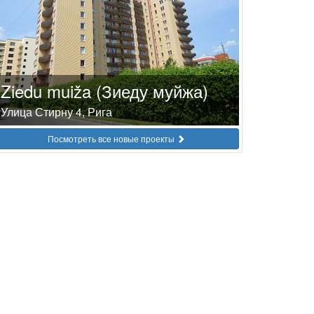
Ziedu muiža (Зиеду муйжа)
Улица Стирну 4, Рига
Посмотреть все новые проекты