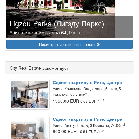
Ligzdu Parks (Лигзду Паркс)
Улица Зиепниеккална 64, Рига
Посмотреть все новые проекты
City Real Estate рекомендует
Сдают квартиру в Риге, Центре
Улица Кришьяна Валдемара, 6 этаж, 5
2
Комнаты, 225.00m
1950.00 EUR
2
8.67 EUR / m
Сдают квартиру в Риге, Центре
2
Улица Авоту, 3 этаж, 3 Комнаты, 74.00m
800.00 EUR
2
10.81 EUR / m