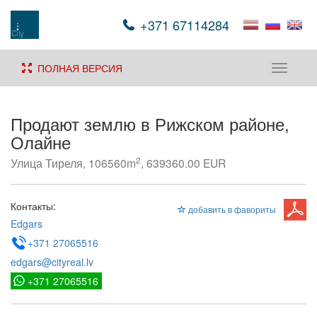
+371 67114284
ПОЛНАЯ ВЕРСИЯ
Toggle
navigati
Продают землю в Рижском районе,
Олайне
2
Улица Тиреля, 106560m
, 639360.00 EUR
Контакты:
добавить в фавориты
Edgars
+371 27065516
edgars@cityreal.lv
+371 27065516