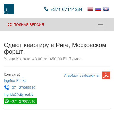
+371 67114284
ПОЛНАЯ ВЕРСИЯ
Toggle
navigati
Сдают квартиру в Риге, Московском
форшт.
2
Улица Католю, 43.00m
, 450.00 EUR / мес.
Контакты:
добавить в фавориты
Ingrīda Punka
+371 27065510
ingrida@cityreal.lv
+371 27065510