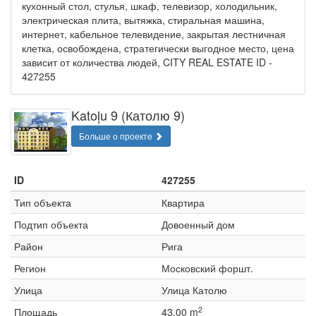
кухонный стол, стулья, шкаф, телевизор, холодильник,
электрическая плита, вытяжка, стиральная машина,
интернет, кабельное телевидение, закрытая лестничная
клетка, освобождена, стратегически выгодное место, цена
зависит от количества людей, CITY REAL ESTATE ID -
427255
Katoļu 9 (Католю 9)
Больше о проекте
ID
427255
Тип объекта
Квартира
Подтип объекта
Довоенный дом
Район
Рига
Регион
Московский форшт.
Улица
Улица Католю
2
Площадь
43.00 m