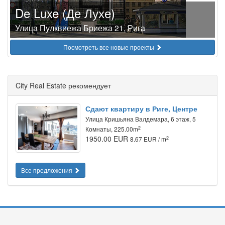
De Luxe (Де Лухе)
Улица Пулквиежа Бриежа 21, Рига
Посмотреть все новые проекты
City Real Estate рекомендует
Сдают квартиру в Риге, Центре
Улица Кришьяна Валдемара, 6 этаж, 5
2
Комнаты, 225.00m
1950.00 EUR
2
8.67 EUR / m
Все предложения