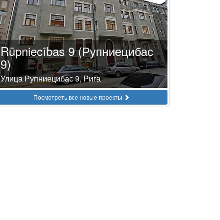
Rūpniecības 9 (Рупниецибас
9)
Улица Рупниецибас 9, Рига
Посмотреть все новые проекты