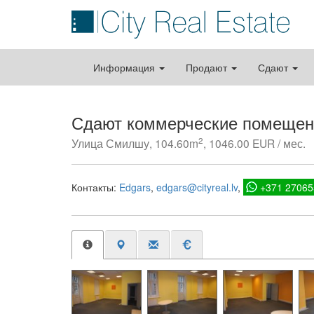
Информация
Продают
Сдают
Сдают коммерческие помещени
2
Улица Смилшу, 104.60m
, 1046.00 EUR / мес.
Контакты:
Edgars
edgars@cityreal.lv
+371 27065