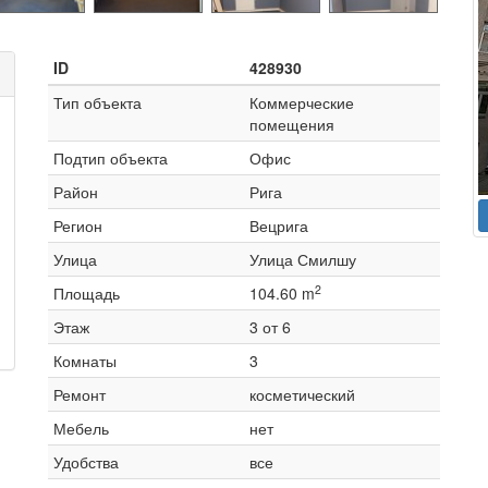
ID
428930
Тип объекта
Коммерческие
помещения
Подтип объекта
Офис
Район
Рига
Регион
Вецрига
Улица
Улица Смилшу
2
Площадь
104.60 m
Этаж
3 от 6
Комнаты
3
Ремонт
косметический
Мебель
нет
Удобства
все