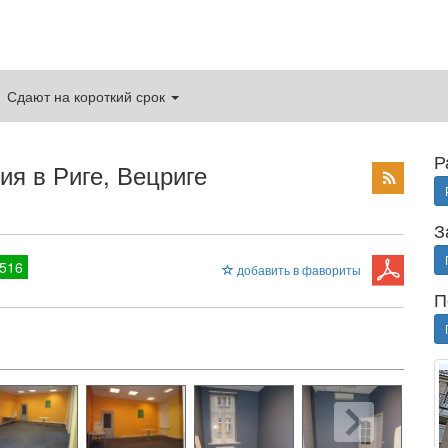
Сдают на короткий срок
Р
я в Риге, Вецриге
З
516
добавить в фавориты
П