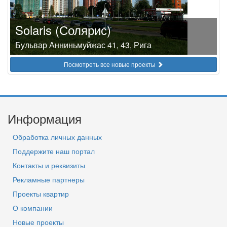
Solaris (Солярис)
Бульвар Анниньмуйжас 41, 43, Рига
Посмотреть все новые проекты
Информация
Обработка личных данных
Поддержите наш портал
Контакты и реквизиты
Рекламные партнеры
Проекты квартир
О компании
Новые проекты