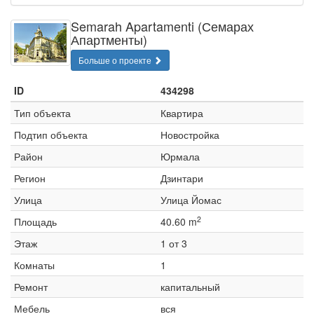
Semarah Apartamenti (Семарах
Апартменты)
Больше о проекте
ID
434298
Тип объекта
Квартира
Подтип объекта
Новостройка
Район
Юрмала
Регион
Дзинтари
Улица
Улица Йомас
2
Площадь
40.60 m
Этаж
1 от 3
Комнаты
1
Ремонт
капитальный
Мебель
вся