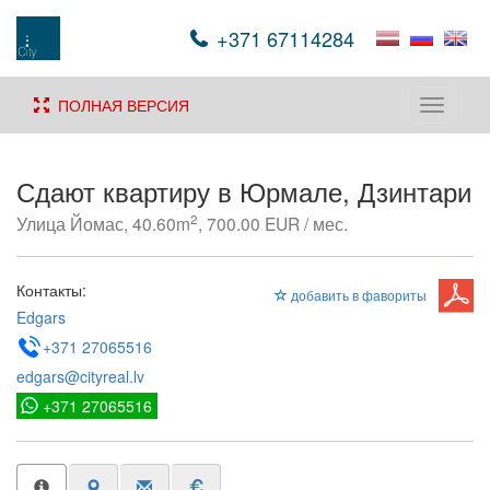
+371 67114284
ПОЛНАЯ ВЕРСИЯ
Toggle
navigati
Сдают квартиру в Юрмале, Дзинтари
2
Улица Йомас, 40.60m
, 700.00 EUR / мес.
Контакты:
добавить в фавориты
Edgars
+371 27065516
edgars@cityreal.lv
+371 27065516